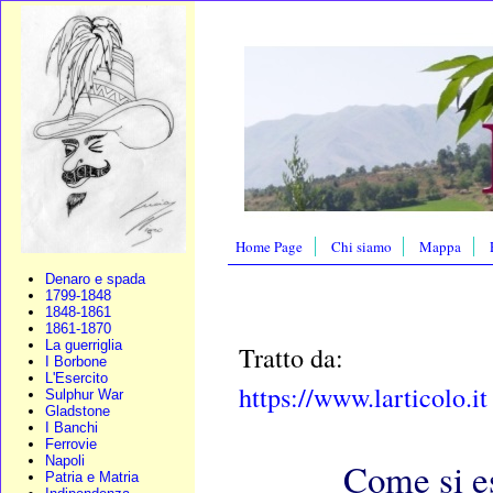
Home Page
Chi siamo
Mappa
Denaro e spada
1799-1848
1848-1861
1861-1870
La guerriglia
Tratto da:
I Borbone
L'Esercito
https://www.larticolo.it
Sulphur War
Gladstone
I Banchi
Ferrovie
Napoli
Come si es
Patria e Matria