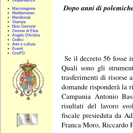
Indipendenza
Dopo anni di polemiche
Macroregione
Mediterraneo
Meridionali
Stampa
Nino Gernone
Zenone di Elea
Angelo D'Ambra
Grafici
Arte e cultura
Eventi
GnuPG
Se il decreto 56 fosse
Quali sono gli strument
trasferimenti di risorse 
domande risponderà la r
Campania Antonio Basso
risultati del lavoro s
fiscale presieduta da A
Franca Moro, Riccardo P