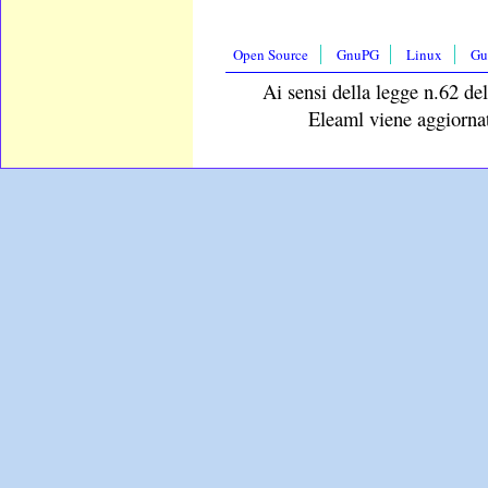
Open Source
GnuPG
Linux
Gu
Ai sensi della legge n.62 del
Eleaml viene aggiornat