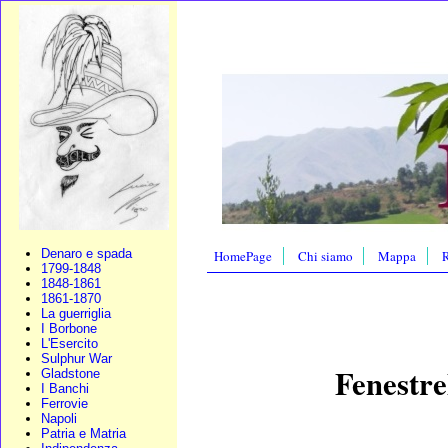
Denaro e spada
HomePage
Chi siamo
Mappa
R
1799-1848
1848-1861
1861-1870
La guerriglia
I Borbone
L'Esercito
Sulphur War
Fenestrel
Gladstone
I Banchi
Ferrovie
Napoli
Patria e Matria