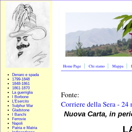
Home Page
Chi siamo
Mappa
Denaro e spada
1799-1848
1848-1861
1861-1870
Fonte:
La guerriglia
I Borbone
L'Esercito
Corriere della Sera - 24
Sulphur War
Gladstone
Nuova Carta, in peric
I Banchi
Ferrovie
Napoli
L
Patria e Matria