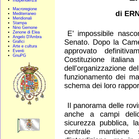
Indipendenza
Macroregione
di ER
Mediterraneo
Meridionali
Stampa
Nino Gernone
E’ impossibile nasco
Zenone di Elea
Angelo D'Ambra
Senato. Dopo la Camer
Grafici
Arte e cultura
approvato definitiv
Eventi
GnuPG
Costituzione italiana
dell'organizzazione del
funzionamento dei mas
schema dei loro rapport
Il panorama delle rovi
anche a campi delica
sicurezza pubblica, la
centrale mantiene 