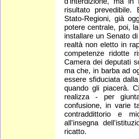
d'interdizione, ma in
risultato prevedibile
Stato‑Regioni, già ogg
potere centrale, poi, l
installare un Senato d
realtà non eletto in r
competenze ridotte r
Camera dei deputati so
ma che, in barba ad ogn
essere sfiduciata dalla
quando gli piacerà. Ci
realizza ‑ per giun
confusione, in varie 
contraddittorio e m
all'insegna dell'istitu
ricatto.