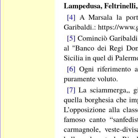
Lampedusa, Feltrinelli
[4]
A Marsala la porta
Garibaldi.: https://www.
[5]
Cominciò Garibaldi e
al "Banco dei Regi Domi
Sicilia in quel di Palerm
[6]
Ogni riferimento al
puramente voluto.
[7]
La sciammerga,, gi
quella borghesia che im
L’opposizione alla cla
famoso canto “sanfedis
carmagnole, veste-divi