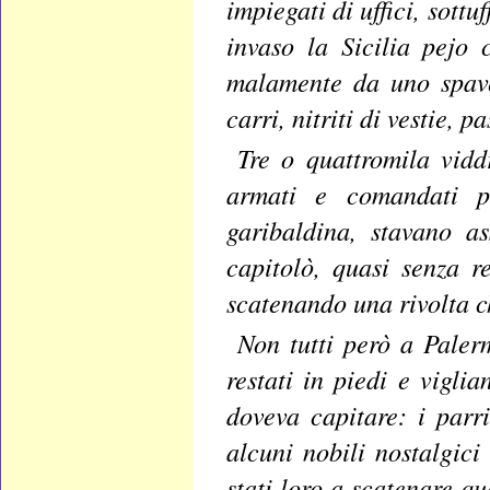
impiegati di uffici, sottu
invaso la Sicilia pejo 
malamente da uno spaven
carri, nitriti di vestie, p
Tre o quattromila vidd
armati e comandati p
garibaldina, stavano as
capitolò, quasi senza r
scatenando una rivolta c
Non tutti però a Palerm
restati in piedi e vigli
doveva capitare: i parri
alcuni nobili nostalgici
stati loro a scatenare q