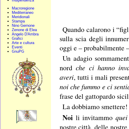
Indipendenza
Macroregione
Mediterraneo
Meridionali
Stampa
Nino Gernone
Quando calarono i “figl
Zenone di Elea
Angelo D'Ambra
sulla scia degli innumer
Grafici
Arte e cultura
oggi e – probabilmente 
Eventi
GnuPG
Un adagio sommamente c
che
ci hanno inv
nord
averi
, tutti i mali prese
noi che fummo e ci sent
frase del gattopardo sicil
La dobbiamo smettere!
Noi
quei
li invitammo
nostre città, delle nostr