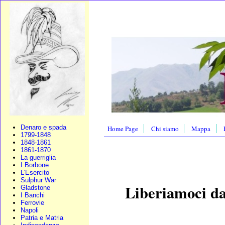
Denaro e spada
Home Page
Chi siamo
Mappa
1799-1848
1848-1861
1861-1870
La guerriglia
I Borbone
L'Esercito
Sulphur War
Liberiamoci da
Gladstone
I Banchi
Ferrovie
Napoli
Patria e Matria