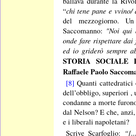
ballava durante la Rivol
chi tene pane e vvino/
“
del mezzogiorno. Un 
"Noi qui 
Saccomanno:
onde fare rispettare da
ed io griderò sempre a
STORIA SOCIALE D
Raffaele Paolo Saccom
[8]
Quanti cattedratici 
dell’obbligo, superiori ,
condanne a morte furono
dal Nelson? E che, anzi, 
e i liberali napoletani?
“[.
Scrive Scarfoglio: