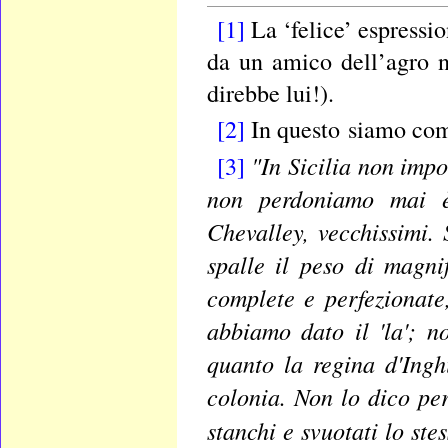
[1]
La ‘felice’ espressi
da un amico dell’agro n
direbbe lui!).
[2]
In questo siamo com
"In Sicilia non impo
[3]
non perdoniamo mai è 
Chevalley, vecchissimi.
spalle il peso di magnif
complete e perfezionate
abbiamo dato il 'la'; n
quanto la regina d'Ing
colonia. Non lo dico pe
stanchi e svuotati lo stes