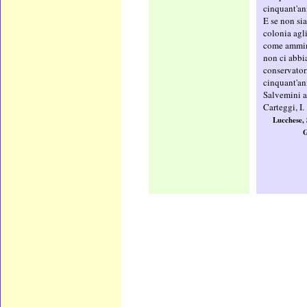
cinquant'an
E se non si
colonia agli
come ammini
non ci abbia
conservatori
cinquant'ann
Salvemini a
Carteggi, I.
Lucchese, 
G