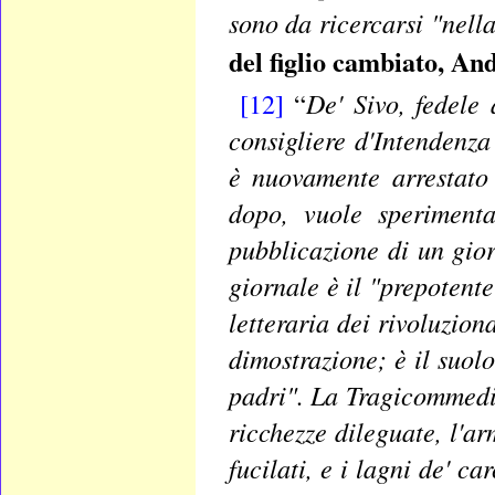
sono da ricercarsi "nell
del figlio cambiato, An
De' Sivo, fedele 
[12]
“
consigliere d'Intendenz
è nuovamente arrestato
dopo, vuole sperimenta
pubblicazione di un gior
giornale è il "prepotente
letteraria dei rivoluzio
dimostrazione; è il suolo
padri". La Tragicommedia
ricchezze dileguate, l'ar
fucilati, e i lagni de' c