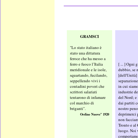
____________________
GRAMSCI
"Lo stato italiano è
stato una dittatura
feroce che ha messo a
ferro e fuoco l’Italia
[ ... ] Ogni
meridionale e le isole,
dubbio, se 
squartando, fucilando,
[dell'Unità
seppellendo vivi i
separazione
contadini poveri che
in cui siam
scrittori salariati
industrie de
tentarono di infamare
del Nord; e
col marchio di
dai partiti 
briganti".
nostro penos
deprimerci p
Ordine Nuovo" 1920
non facciam
Tronto e al 
luogo. Noi v
comperiamo 