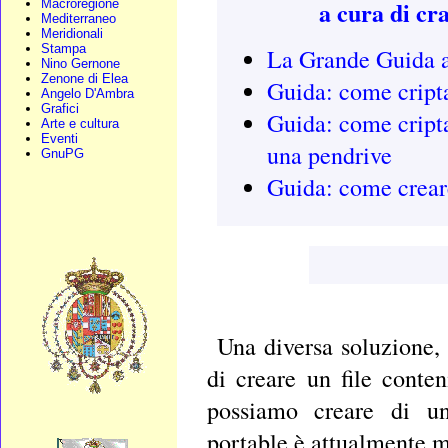
a cura di cra
Macroregione
Mediterraneo
Meridionali
Stampa
La Grande Guida a
Nino Gernone
Zenone di Elea
Guida: come cripta
Angelo D'Ambra
Grafici
Guida: come cripta
Arte e cultura
Eventi
una pendrive
GnuPG
Guida: come creare
Una diversa soluzione, 
di creare un file conteni
possiamo creare di un
portable è attualmente m