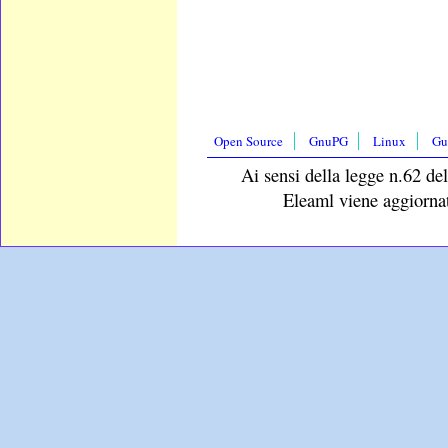
Open Source
GnuPG
Linux
Gu
Ai sensi della legge n.62 del
Eleaml viene aggiornat