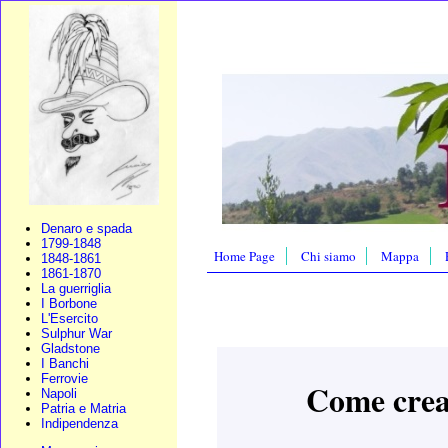
Denaro e spada
1799-1848
Home Page
Chi siamo
Mappa
1848-1861
1861-1870
La guerriglia
I Borbone
L'Esercito
Sulphur War
Gladstone
I Banchi
Ferrovie
Come crear
Napoli
Patria e Matria
Indipendenza