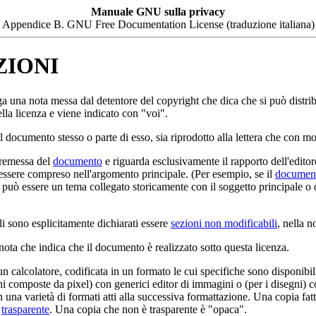
Manuale GNU sulla privacy
Appendice B. GNU Free Documentation License (traduzione italiana)
ZIONI
ga una nota messa dal detentore del copyright che dica che si può distri
ella licenza e viene indicato con "voi".
documento stesso o parte di esso, sia riprodotto alla lettera che con mod
premessa del
documento
e riguarda esclusivamente il rapporto dell'editor
 essere compreso nell'argomento principale. (Per esempio, se il
documen
uò essere un tema collegato storicamente con il soggetto principale o co
oli sono esplicitamente dichiarati essere
sezioni non modificabili
, nella n
 nota che indica che il documento è realizzato sotto questa licenza.
n calcolatore, codificata in un formato le cui specifiche sono disponibil
gini composte da pixel) con generici editor di immagini o (per i disegni)
 una varietà di formati atti alla successiva formattazione. Una copia fatt
è
trasparente
. Una copia che non è trasparente è "opaca".