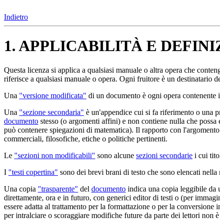
Indietro
1. APPLICABILITÀ E DEFINI
Questa licenza si applica a qualsiasi manuale o altra opera che conten
riferisce a qualsiasi manuale o opera. Ogni fruitore è un destinatario d
Una
"versione modificata"
di un documento è ogni opera contenente il 
Una
"sezione secondaria"
è un'appendice cui si fa riferimento o una 
documento
stesso (o argomenti affini) e non contiene nulla che possa
può contenere spiegazioni di matematica). Il rapporto con l'argomento p
commerciali, filosofiche, etiche o politiche pertinenti.
Le
"sezioni non modificabili"
sono alcune
sezioni secondarie
i cui tit
I
"testi copertina"
sono dei brevi brani di testo che sono elencati nella
Una copia
"trasparente"
del
documento
indica una copia leggibile da u
direttamente, ora e in futuro, con generici editor di testi o (per imma
essere adatta al trattamento per la formattazione o per la conversione in
per intralciare o scoraggiare modifiche future da parte dei lettori non 