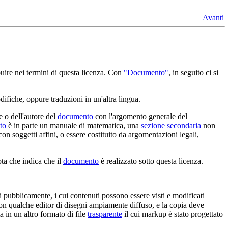
Avanti
buire nei termini di questa licenza. Con
"Documento"
, in seguito ci si
ifiche, oppure traduzioni in un'altra lingua.
e o dell'autore del
documento
con l'argomento generale del
to
è in parte un manuale di matematica, una
sezione secondaria
non
n soggetti affini, o essere costituito da argomentazioni legali,
ota che indica che il
documento
è realizzato sotto questa licenza.
i pubblicamente, i cui contenuti possono essere visti e modificati
 con qualche editor di disegni ampiamente diffuso, e la copia deve
a in un altro formato di file
trasparente
il cui markup è stato progettato