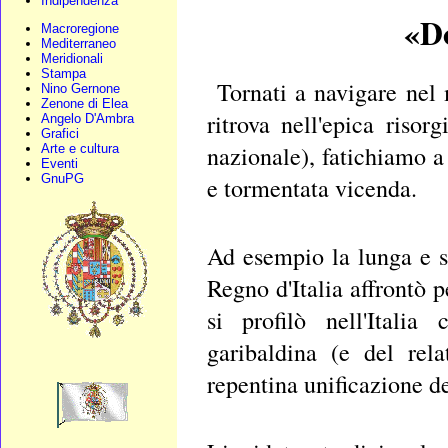
Indipendenza
«Do
Macroregione
Mediterraneo
Meridionali
Stampa
Tornati a navigare nel 
Nino Gernone
Zenone di Elea
ritrova nell'epica ris
Angelo D'Ambra
Grafici
nazionale), fatichiamo 
Arte e cultura
Eventi
GnuPG
e tormentata vicenda.
Ad esempio la lunga e s
Regno d'Italia affrontò 
si profilò nell'Italia
garibaldina (e del rel
repentina unificazione de