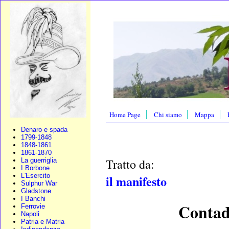
Home Page
Chi siamo
Mappa
Denaro e spada
1799-1848
1848-1861
1861-1870
Tratto da:
La guerriglia
I Borbone
L'Esercito
il manifesto
Sulphur War
Gladstone
I Banchi
Contadi
Ferrovie
Napoli
Patria e Matria