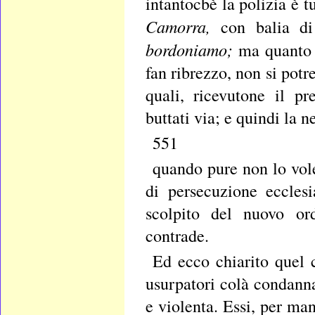
intantocbè la polizia è 
Camorra,
con balia di
bordoniamo;
ma quanto a
fan ribrezzo, non si potr
quali, ricevutone il p
buttati via; e quindi la n
551
quando pure non lo vole
di persecuzione ecclesi
scolpito del nuovo or
contrade.
Ed ecco chiarito quel 
usurpatori colà condanna
e violenta. Essi, per man