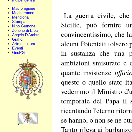
Indipendenza
Macroregione
Mediterraneo
La guerra civile, che 
Meridionali
Stampa
Sicilie, può fornire 
Nino Gernone
Zenone di Elea
convincentissimo, che la
Angelo D'Ambra
Grafici
alcuni Potentati tolsero 
Arte e cultura
Eventi
in sustanza che una pu
GnuPG
ambizioni smisurate e d
uffici
quante insistenze
questo o quello stato it
vedemmo il Ministro d'u
temporale del Papa il 
ricantando l'eterno ritor
se hanno, o non se ne cur
Tanto rileva ai burbanzo