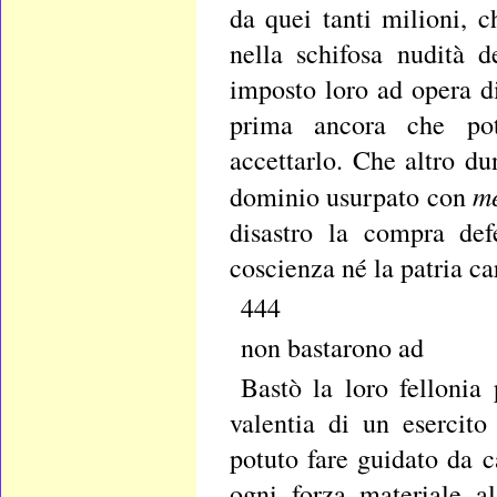
da quei tanti milioni, c
nella schifosa nudità 
imposto loro ad opera d
prima ancora che pote
accettarlo. Che altro du
m
dominio usurpato con
disastro la compra def
coscienza né la patria ca
444
non bastarono ad
Bastò la loro fellonia
valentia di un esercit
potuto fare guidato da 
ogni forza materiale a