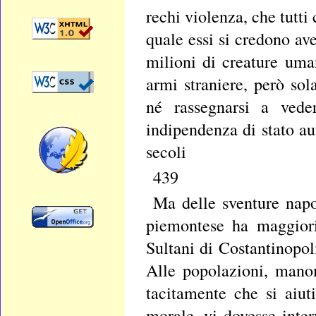
rechi violenza, che tutti
quale essi si credono av
milioni di creature uman
armi straniere, però so
né rassegnarsi a veder
indipendenza di stato au
secoli
439
Ma delle sventure napo
piemontese ha maggiori
Sultani di Costantinopo
Alle popolazioni, mano
tacitamente che si aiut
morale, vi dovesse inter