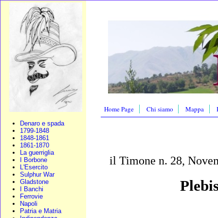
Home Page
Chi siamo
Mappa
Denaro e spada
1799-1848
1848-1861
1861-1870
La guerriglia
il Timone n. 28, Nov
I Borbone
L'Esercito
Sulphur War
Plebis
Gladstone
I Banchi
Ferrovie
Napoli
Patria e Matria