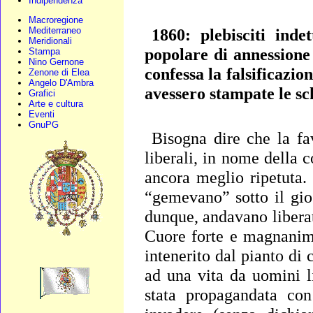
Indipendenza
Macroregione
Mediterraneo
1860: plebisciti inde
Meridionali
popolare di annessione 
Stampa
Nino Gernone
confessa la falsificazio
Zenone di Elea
Angelo D'Ambra
avessero stampate le sc
Grafici
Arte e cultura
Eventi
GnuPG
Bisogna dire che la fav
liberali, in nome della c
ancora meglio ripetuta.
“gemevano” sotto il gio
dunque, andavano liberat
Cuore forte e magnanim
intenerito dal pianto di 
ad una vita da uomini l
stata propagandata con