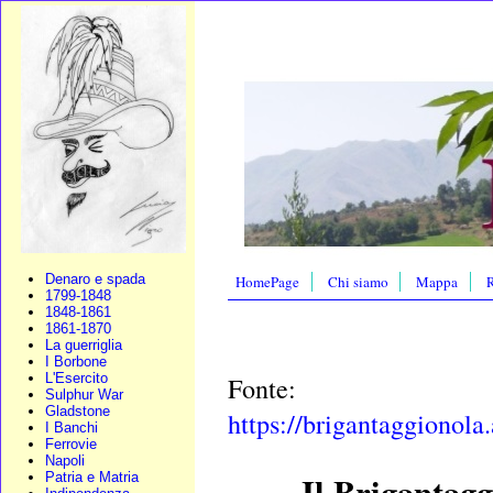
Denaro e spada
HomePage
Chi siamo
Mappa
R
1799-1848
1848-1861
1861-1870
La guerriglia
I Borbone
L'Esercito
Fonte:
Sulphur War
Gladstone
https://brigantaggionola.
I Banchi
Ferrovie
Napoli
Il Brigantagg
Patria e Matria