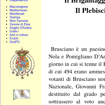
Indipendenza
Macroregione
Il Plebisc
Mediterraneo
Meridionali
Stampa
Nino Gernone
Zenone di Elea
Angelo D'Ambra
Grafici
Arte e cultura
Eventi
GnuPG
Brusciano è un paesin
Nola e Pomigliano D’Ar
giorno in cui si tenne il
di cui 494 erano ammess
votanti di Brusciano non
Nazionale, Giovanni Fr
destituito dal grado p
sottrassero al voto an