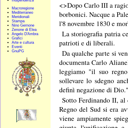
Indipendenza
<>Dopo Carlo III a ragio
Macroregione
borbonici. Nacque a Pale
Mediterraneo
Meridionali
l'8 novembre 1830 e morì
Stampa
Nino Gernone
Zenone di Elea
La storiografia patria 
Angelo D'Ambra
Grafici
patrioti e di liberali.
Arte e cultura
Eventi
Da qualche parte si ven
GnuPG
documenta Carlo Alianell
leggiamo "il suo regno
sollevare lo sdegno anc
definì negazione di Dio."
Sotto Ferdinando II, al 
Regno del Sud si era av
viene ampiamente spie
giunta l'unificazione 