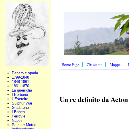
Home Page
Chi siamo
Mappa
Denaro e spada
1799-1848
1848-1861
1861-1870
La guerriglia
I Borbone
Un re definito da Acton
L'Esercito
Sulphur War
Gladstone
I Banchi
Ferrovie
Napoli
Patria e Matria