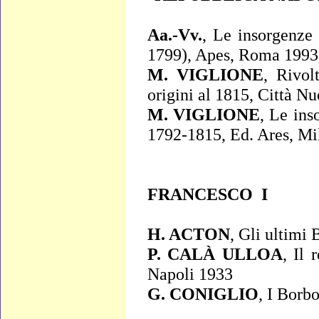
Aa.-Vv.
,
Le insorgenze a
1799)
, Apes, Roma 1993,
M. VIGLIONE
,
Rivolt
origini al 1815
, Città N
M. VIGLIONE
,
Le inso
1792-1815
, Ed. Ares, M
FRANCESCO I
H. ACTON
,
Gli ultimi 
P. CALÀ ULLOA
,
Il r
Napoli 1933
G. CONIGLIO
,
I Borbo