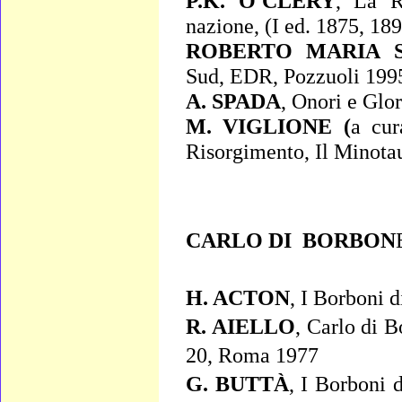
P.K. O'CLERY
,
La Ri
nazione
, (I ed. 1875, 18
ROBERTO MARIA S
Sud
, EDR, Pozzuoli 199
A. SPADA
,
Onori e Glori
M. VIGLIONE (
a cur
Risorgimento
, Il Minot
CARLO DI BORBON
H. ACTON
,
I Borboni d
R. AIELLO
,
Carlo di B
20, Roma 1977
G. BUTTÀ
,
I Borboni d