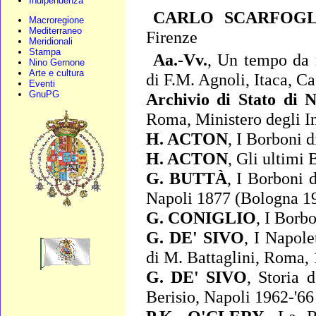
Indipendenza
CARLO SCARFOGL
Macroregione
Mediterraneo
Firenze
Meridionali
Stampa
Aa.-Vv.
,
Un tempo da r
Nino Gernone
Arte e cultura
di F.M. Agnoli, Itaca, C
Eventi
GnuPG
Archivio di Stato di 
Roma, Ministero degli In
H. ACTON
,
I Borboni d
H. ACTON
,
Gli ultimi 
G. BUTTÀ
,
I Borboni d
Napoli 1877 (Bologna 1
G. CONIGLIO
,
I Borbo
G. DE' SIVO
,
I Napolet
di M. Battaglini, Roma,
G. DE' SIVO
,
Storia d
Berisio, Napoli 1962-'66