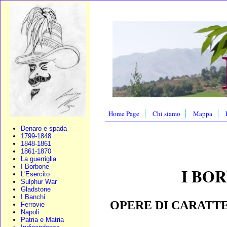
Home Page
Chi siamo
Mappa
Denaro e spada
1799-1848
1848-1861
1861-1870
La guerriglia
I Borbone
I BO
L'Esercito
Sulphur War
Gladstone
I Banchi
OPERE DI CARATT
Ferrovie
Napoli
Patria e Matria