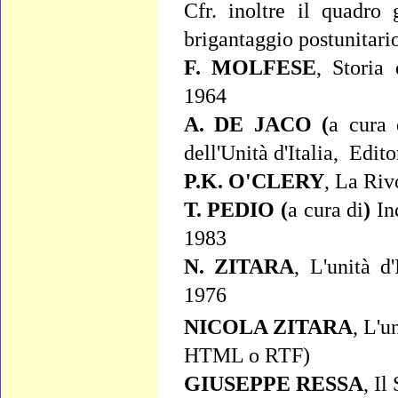
Cfr. inoltre il quadro
brigantaggio postunitario
F. MOLFESE
,
Storia 
1964
A. DE JACO (
a cura
dell'Unità d'Italia
, Edito
P.K. O'CLERY
, La Rivo
T. PEDIO (
a cura di
)
In
1983
N. ZITARA
,
L'unità d'
1976
NICOLA ZITARA
, L'u
HTML o RTF)
GIUSEPPE RESSA
, Il