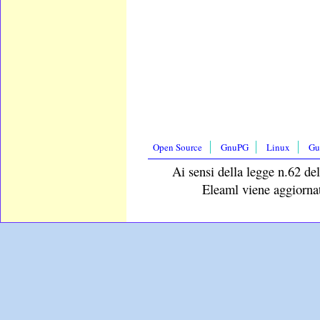
Open Source
GnuPG
Linux
Gu
Ai sensi della legge n.62 del
Eleaml viene aggiornat