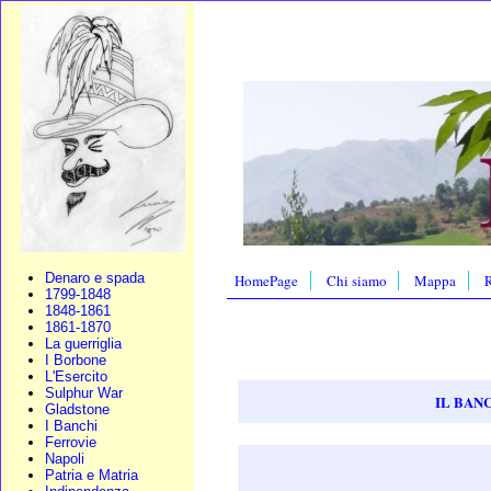
Denaro e spada
HomePage
Chi siamo
Mappa
R
1799-1848
1848-1861
1861-1870
La guerriglia
I Borbone
L'Esercito
Sulphur War
IL BANC
Gladstone
I Banchi
Ferrovie
Napoli
Patria e Matria