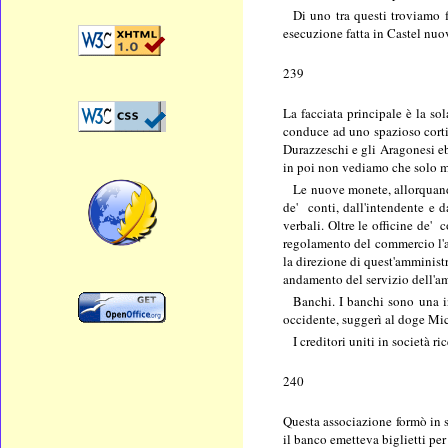
Di uno tra questi troviamo f
esecuzione fatta in Castel nuov
239
La facciata principale è la so
conduce ad uno spazioso cortil
Durazzeschi e gli Aragonesi eb
in poi non vediamo che solo mo
Le nuove monete, allorquando
de' conti, dall'intendente e d
verbali. Oltre le officine de' 
regolamento del commercio l'am
la direzione di quest'amministr
andamento del servizio dell'am
Banchi. I banchi sono una in
occidente, suggerì al doge Miche
I creditori uniti in società r
240
Questa associazione formò in s
il banco emetteva biglietti per