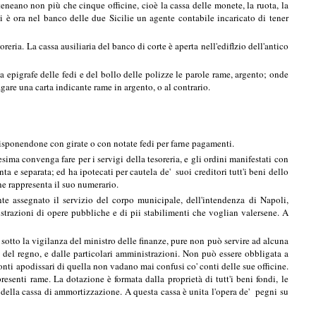
nteneano non più che cinque officine, cioè la cassa delle monete, la ruota, la
e vi è ora nel banco delle due Sicilie un agente contabile incaricato di tener
oreria. La cassa ausiliaria del banco di corte è aperta nell'ediflzio dell'antico
la epigrafe delle fedi e del bollo delle polizze le parole rame, argento; onde
gare una carta indicante rame in argento, o al contrario.
e disponendone con girate o con notate fedi per farne pagamenti.
sima convenga fare per i servigi della tesoreria, e gli ordini manifestati con
a e separata; ed ha ipotecati per cautela de' suoi creditori tutt'i beni dello
che rappresenta il suo numerario.
te assegnato il servizio del corpo municipale, dell'intendenza di Napoli,
nistrazioni di opere pubbliche e di pii stabilimenti che voglian valersene. A
 sotto la vigilanza del ministro delle finanze, pure non può servire ad alcuna
e del regno, e dalle particolari amministrazioni. Non può essere obbligata a
conti apodissari di quella non vadano mai confusi co' conti delle sue officine.
esenti rame. La dotazione è formata dalla proprietà di tutt'i beni fondi, le
e della cassa di ammortizzazione. A questa cassa è unita l'opera de' pegni su