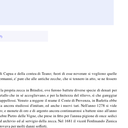
F)
i Capua e della contea di Teano; fuori di esse noverare si vogliono quelle
manni, e' pare che alle antiche zecche, che si tennero in atto, se ne fossero
la propria zecca in Brindisi, ove furono battute diverse specie di denari per
allo che in sé accoglievano, e per la finitezza del rilievo, sì che gareggiar
 appellossi. Venuto a reggere il reame il Conte di Provenza, in Barletta ebbe
ria ancora studiossi d'imitare, ed anche i nuovi tari. Nell'anno 1278 si vide
ro; e monete di oro e di argento ancora continuaronsi a battere sino all'anno
lebre Pietro delle Vigne, che prese in fitto per l'annua pigione di once sedici
d archivio ed al servigio della zecca. Nel 1681 il vicerè Ferdinando Zunica
rovava per molti danni sofferti.