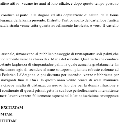
traffico attivo; vacano tre anni al loro uffizio, e dopo questo tempo possono
, conduce al porto, alla dogana ed alla deputazione di salute, dalla forma
ganza della forma presente. Distrutto l'antico spalto del castello, e l'antica
atala strada venne tutta quanta novellamente lastricata, e verso il castello
io arsenale, rimanevano al pubblico passeggio di trentaquattro soli palmi,che
ticolarmente verso la chiesa di s. Maria del rimedio. Quel tratto che conduce
a costante larghezza di cinquantadue palmi la quale aumenta gradatamente fin
e che danno agio di scendere al mare sottoposto, piantate robuste colonne ad
i Federico I d'Aragona, e poi distrutta per incendio, venne rifabbricata per
a' naviganti fino al 1843. In questo anno venne ornata di scala marmorea
re a cinque miglia di distanza, un nuovo faro che per la doppia rifrazione e
rsi continuato di questi prismi, getta la sua luce periodicamente intermittente
questi lavori vennero felicemente espressi nella latina iscrizione sovrapposta
 EXCITATAM
SUMTAM
TITUTAM