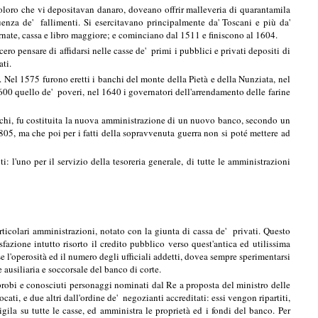
oloro che vi depositavan danaro, doveano offrir malleveria di quarantamila
quenza de' fallimenti. Si esercitavano principalmente da' Toscani e più da'
rnate, cassa e libro maggiore; e cominciano dal 1511 e finiscono al 1604.
ero pensare di affidarsi nelle casse de' primi i pubblici e privati depositi di
ti.
 Nel 1575 furono eretti i banchi del monte della Pietà e della Nunziata, nel
1600 quello de' poveri, nel 1640 i governatori dell'arrendamento delle farine
nchi, fu costituita la nuova amministrazione di un nuovo banco, secondo un
05, ma che poi per i fatti della sopravvenuta guerra non si poté mettere ad
i: l'uno per il servizio della tesoreria generale, di tutte le amministrazioni
 particolari amministrazioni, notato con la giunta di cassa de' privati. Questo
azione intutto risorto il credito pubblico verso quest'antica ed utilissima
se l'operosità ed il numero degli ufficiali addetti, dovea sempre sperimentarsi
e ausiliaria e soccorsale del banco di corte.
 a probi e conosciuti personaggi nominati dal Re a proposta del ministro delle
cati, e due altri dall'ordine de' negozianti accreditati: essi vengon ripartiti,
ila su tutte le casse, ed amministra le proprietà ed i fondi del banco. Per