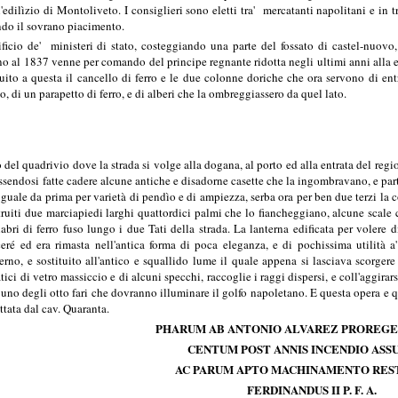
'edilìzio di Montoliveto. I consiglieri sono eletti tra' mercatanti napolitani e in 
ndo il sovrano piacimento.
ificio de' ministeri di stato, costeggiando una parte del fossato di castel-nuovo
no al 1837 venne per comando del principe regnante ridotta negli ultimi anni alla ele
uito a questa il cancello di ferro e le due colonne doriche che ora servono di entr
o, di un parapetto di ferro, e di alberi che la ombreggiassero da quel lato.
del quadrivio dove la strada si volge alla dogana, al porto ed alla entrata del reg
essendosi fatte cadere alcune antiche e disadorne casette che la ingombravano, e par
suguale da prima per varietà di pendìo e di ampiezza, serba ora per ben due terzi l
struiti due marciapiedi larghi quattordici palmi che lo fiancheggiano, alcune scal
bri di ferro fuso lungo i due Tati della strada. La lanterna edificata per volere d
ré ed era rimasta nell'antica forma di poca eleganza, e di pochissima utilità 
sterno, e sostituito all'antico e squallido lume il quale appena si lasciava scorge
atici di vetro massiccio e di alcuni specchi, raccoglie i raggi dispersi, e coll'aggira
è uno degli otto fari che dovranno illuminare il golfo napoletano. E questa opera e 
ettata dal cav. Quaranta.
PHARUM AB ANTONIO ALVAREZ PROREGE
CENTUM POST ANNIS INCENDIO AS
AC PARUM APTO MACHINAMENTO RES
FERDINANDUS II P. F. A.