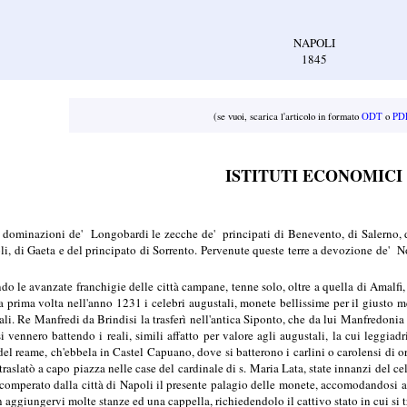
NAPOLI
1845
(se vuoi, scarica l'articolo in formato
ODT
o
PD
ISTITUTI ECONOMICI
e dominazioni de' Longobardi le zecche de' principati di Benevento, di Salerno, d
li, di Gaeta e del principato di Sorrento. Pervenute queste terre a devozione de' Nor
o le avanzate franchigie delle città campane, tenne solo, oltre a quella di Amalfi, 
a prima volta nell'anno 1231 i celebri augustali, monete bellissime per il giusto met
li. Re Manfredi da Brindisi la trasferì nell'antica Siponto, che da lui Manfredonia
si vennero battendo i reali, simili affatto per valore agli augustali, la cui leggiad
 del reame, ch'ebbela in Castel Capuano, dove si batterono i carlini o carolensi di o
raslatò a capo piazza nelle case del cardinale di s. Maria Lata, state innanzi del ce
comperato dalla città di Napoli il presente palagio delle monete, accomodandosi a
n aggiungervi molte stanze ed una cappella, richiedendolo il cattivo stato in cui si t