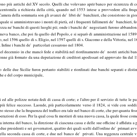
ono più antichi del XV secolo. Quelli che volevano aprir banco per sicurezza di c
a centomila a richiesta della città, quando nel 1553 intese a provvedere alla fre
Camera della sommaria son gli avanzi de' libri de' banchieri, che consistono in gio
quale si amministravano i monti di pietà, ed i frequenti fallimenti de' banchieri, fec
ezza ne' banchi di questi luoghi pii; onde i banchi de' negozianti furono abbandona
eneva banco, che poi fu quello del Popolo, e si separò di amministrazione nel 1589.
o, nel 1596 quello di s. Eligio, nel 1597 quelli di s. Giacomo e della Vittoria, nel 
. Infine i banchi de' particolari cessarono nel 1804.
el decennio in che mancò fede e stabilità nel riordinamento de' nostri antichi ba
nne già formato da una deputazione di creditori apodissari ed approvato fin dal 18
elle due Sicilie furon pertanto stabiliti e riordinati due banchi separati e distint
che e del corpo municipale,
 ed alle polizze notate-fedi di cassa di corte; e l'altro per il servizio di tutte le
ù felice successo. Laonde, più particolarmente verso il 1824, si vide con soddisf
po stesso che la frequenza del traffico era tale nel banco di corte, che per quanta fos
operazioni di esso. Per la qual cosa fu mestieri di una nuova cassa, la quale fosse com
ia interna del banco, la direzione di ciascuna cassa e delle sue officine è affidata
due presidenti e sei governatori, quattro dei quali scelti dall'ordine de' primari avvo
lla seconda cassa di corte, e due nel banco de' privati. Una reggenza centrale vig