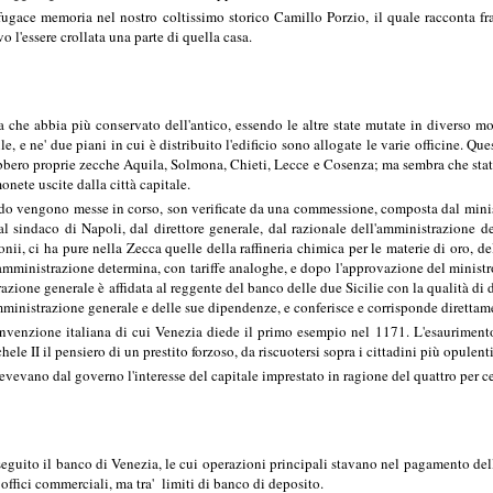
ugace memoria nel nostro coltissimo storico Camillo Porzio, il quale racconta fra
o l'essere crollata una parte di quella casa.
la che abbia più conservato dell'antico, essendo le altre state mutate in diverso 
e, e ne' due piani in cui è distribuito l'edificio sono allogate le varie officine. Q
bero proprie zecche Aquila, Solmona, Chieti, Lecce e Cosenza; ma sembra che state f
nete uscite dalla città capitale.
 vengono messe in corso, son verificate da una commessione, composta dal ministro
al sindaco di Napoli, dal direttore generale, dal razionale dell'amministrazione 
conii, ci ha pure nella Zecca quelle della raffineria chimica per le materie di oro, 
ministrazione determina, con tariffe analoghe, e dopo l'approvazione del ministro d
azione generale è affidata al reggente del banco delle due Sicilie con la qualità di d
ministrazione generale e delle sue dipendenze, e conferisce e corrisponde direttame
venzione italiana di cui Venezia diede il primo esempio nel 1171. L'esaurimento d
le II il pensiero di un prestito forzoso, da riscuotersi sopra i cittadini più opulenti
icevevano dal governo l'interesse del capitale imprestato in ragione del quattro per ce
eguito il banco di Venezia, le cui operazioni principali stavano nel pagamento dell
 offici commerciali, ma tra' limiti di banco di deposito.