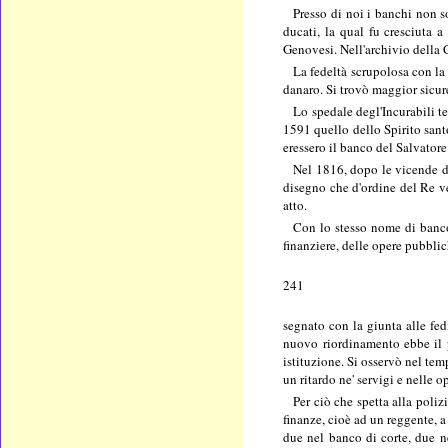
Presso di noi i banchi non s
ducati, la qual fu cresciuta 
Genovesi. Nell'archivio della 
La fedeltà scrupolosa con la 
danaro. Si trovò maggior sicur
Lo spedale degl'Incurabili t
1591 quello dello Spirito sant
eressero il banco del Salvatore
Nel 1816, dopo le vicende d
disegno che d'ordine del Re ve
atto.
Con lo stesso nome di banco d
finanziere, delle opere pubbli
241
segnato con la giunta alle fedi
nuovo riordinamento ebbe il pi
istituzione. Si osservò nel tem
un ritardo ne' servigi e nelle 
Per ciò che spetta alla poliz
finanze, cioè ad un reggente, a 
due nel banco di corte, due ne