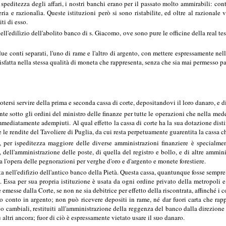
la speditezza degli affari, i nostri banchi erano per il passato molto ammirabili: co
teria e razionalìa. Queste istituzioni però si sono ristabilite, ed oltre al razional
iti di esso.
nell'edilìzio dell'abolito banco di s. Giacomo, ove sono pure le officine della real tes
due conti separati, l'uno di rame e l'altro di argento, con mettere espressamente nel
sfatta nella stessa qualità di moneta che rappresenta, senza che sia mai permesso pa
di potersi servire della prima e seconda cassa di corte, depositandovi il loro danaro, 
nte sotto gli ordini del ministro delle finanze per tutte le operazioni che nella mede
mediatamente adempiuti. Al qual effetto la cassa di corte ha la sua dotazione distint
e le rendite del Tavoliere di Puglia, da cui resta perpetuamente guarentita la cassa 
, per ispeditezza maggiore delle diverse amministrazioni finanziere è specialmen
, dell'amministrazione delle poste, di quella del registro e bollo, e di altre ammi
a l'opera delle pegnorazioni per verghe d'oro e d'argento e monete forestiere.
ita nell'edifìzio dell'antico banco della Pietà. Questa cassa, quantunque fosse sempre
a. Essa per sua propria istituzione è usata da ogni ordine privato della metropoli 
 emesse dalla Corte, se non ne sia debitrice per effetto della riscontrata, affinché i 
o conto in argento; non può ricevere depositi in rame, né dar fuori carta che rappr
e o cambiali, restituiti all'amministrazione della reggenza del banco dalla direzion
u altri ancora; fuor di ciò è espressamente vietato usare il suo danaro.