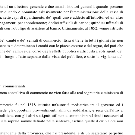
a di un direttore generale e due amministratori generali, quando possono
tore quando è nominato eslusivamente per l'amministrazione della cassa di
sette capi di ripartimento, de' quali uno e addetto all'introito, ed un altro
 pagamenti per appoderatone; dodici uffiziali di carico; quindici uffiziali di
li con l'obbligo di assistere al banco. Ultimamente, al 1852, venne istituito
e' cambi e de' sensali di commercio. Essa si tiene in tutti i giorni che non
e sabato si determinano i cambi con le piazze esterne e del regno, del pari che
ne de' cambi e del corso degli effetti pubblici è attribuita a' soli agenti de'
 in luogo affatto separato dalla vista del pubblico, e sotto la vigilanza de'
ra' commercianti.
ra consultiva di commercio ne vien fatta alla real segreteria e ministero di
rcio fu nel 1818 istituita un'autorità mediatrice tra il governo ed i
e gli opportuni provvedimenti affin di soddisfarli; e reca dall'altro a'
olitiche con gli altri stati,può utilmente somministrarcI fondi necessari al
ale soprale somme definite nelle sentenze, escluse quelle il cui valore non
intendente della provincia, che n'è presidente, e di un segretario perpetuo