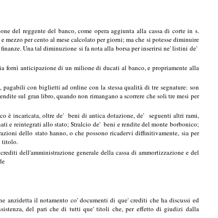
one del reggente del banco, come opera aggiunta alla cassa di corte in s.
o e mezzo per cento al mese calcolato per giorni; ma che si potesse diminuire
nanze. Una tal diminuzione si fa nota alla borsa per inserirsi ne' listini de'
eria fornì anticipazione di un milione di ducati al banco, e propriamente alla
 pagabili con biglietti ad ordine con la stessa qualità di tre segnature: son
rendite sul gran libro, quando non rimangano a scorrere che soli tre mesi per
è incaricata, oltre de' beni di antica dotazione, de' seguenti altri rami,
ti e reintegrati allo stato; Stralcio de' beni e rendite del monte borbonico;
razioni dello stato hanno, o che possono ricadervi diffinitivamente, sia per
titolo.
'i crediti dell'amministrazione generale della cassa di ammortizzazione e del
de
one anzidetta il notamento co' documenti di que' crediti che ha discussi ed
stenza, del pari che di tutti que' titoli che, per effetto di giudizi dalla