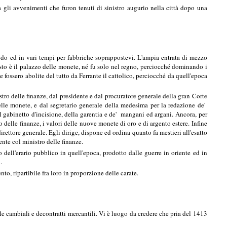
 gli avvenimenti che furon tenuti di sinistro augurio nella città dopo una
modo ed in vari tempi per fabbriche soprappostevi. L'ampia entrata di mezzo
uesto è il palazzo delle monete, né fu solo nel regno, perciocché dominando i
ossero abolite del tutto da Ferrante il cattolico, perciocché da quell'epoca
 delle finanze, dal presidente e dal procuratore generale della gran Corte
delle monete, e dal segretario generale della medesima per la redazione de'
del gabinetto d'incisione, della garentia e de' mangani ed argani. Ancora, per
elle finanze, i valori delle nuove monete di oro e di argento estere. Infine
irettore generale. Egli dirige, dispone ed ordina quanto fa mestieri all'esatto
nte col ministro delle finanze.
ell'erario pubblico in quell'epoca, prodotto dalle guerre in oriente ed in
.
nto, ripartibile fra loro in proporzione delle carate.
e cambiali e decontratti mercantili. Vi è luogo da credere che pria del 1413