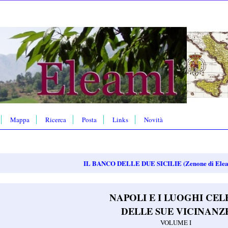
Mappa
Ricerca
Posta
Links
Novità
IL BANCO DELLE DUE SICILIE (Zenone di Elea,
NAPOLI E I LUOGHI CEL
DELLE SUE VICINANZ
VOLUME I