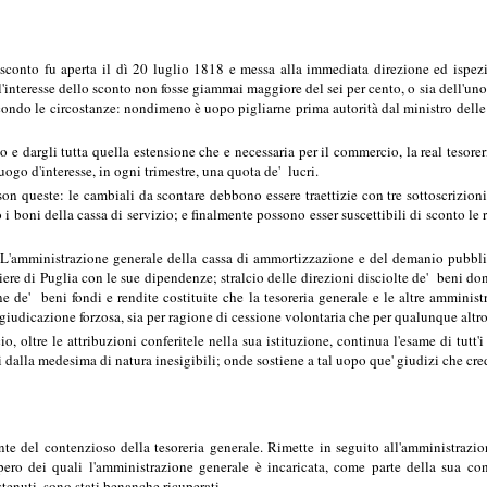
sconto fu aperta il dì 20 luglio 1818 e messa alla immediata direzione ed ispezi
 l'interesse dello sconto non fosse giammai maggiore del sei per cento, o sia dell'un
ondo le circostanze: nondimeno è uopo pigliarne prima autorità dal ministro delle fi
to e dargli tutta quella estensione che e necessaria per il commercio, la real tesor
uogo d'interesse, in ogni trimestre, una quota de' lucri.
on queste: le cambiali da scontare debbono essere traettizie con tre sottoscrizioni,
i boni della cassa di servizio; e finalmente possono esser suscettibili di sconto le 
'amministrazione generale della cassa di ammortizzazione e del demanio pubblico 
ere di Puglia con le sue dipendenze; stralcio delle direzioni disciolte de' beni dona
e de' beni fondi e rendite costituite che la tesoreria generale e le altre amminist
giudicazione forzosa, sia per ragione di cessione volontaria che per qualunque altro 
o, oltre le attribuzioni conferitele nella sua istituzione, continua l'esame di tutt
dalla medesima di natura inesigibili; onde sostiene a tal uopo que' giudizi che cre
nte del contenzioso della tesoreria generale. Rimette in seguito all'amministrazi
ero dei quali l'amministrazione generale è incaricata, come parte della sua consi
tenuti, sono stati benanche ricuperati.