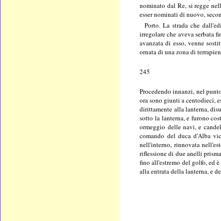
nominato dal Re, si regge nell
esser nominati di nuovo, seco
Porto. La strada che dall'ed
irregolare che aveva serbata fi
avanzata di esso, venne sostit
ornata di una zona di terrapien
245
Procedendo innanzi, nel punto 
ora sono giunti a centodieci, 
dirittamente alla lanterna, di
sotto la lanterna, e furono co
ormeggio delle navi, e candela
comando del duca d'Alba vice
nell'interno, rinnovata nell'e
riflessione di due anelli prism
fino all'estremo del golfo, ed 
alla entrata della lanterna, e d