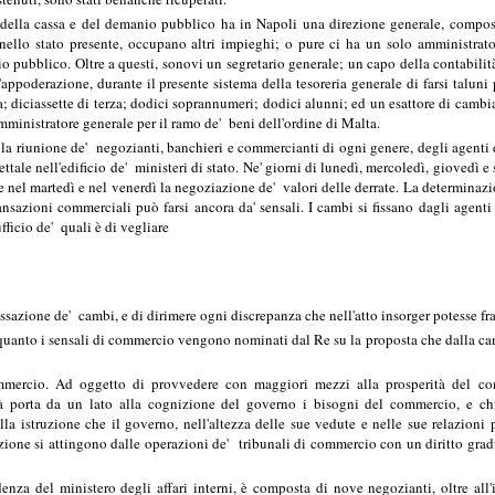
della cassa e del demanio pubblico ha in Napoli una direzione generale, compost
 nello stato presente, occupano altri impieghi; o pure ci ha un solo amministra
pubblico. Oltre a questi, sonovi un segretario generale; un capo della contabilità; 
l'appoderazione, durante il presente sistema della tesoreria generale di farsi taluni
a; diciassette di terza; dodici soprannumeri; dodici alunni; ed un esattore di cambia
mministratore generale per il ramo de' beni dell'ordine di Malta.
la riunione de' negozianti, banchieri e commercianti di ogni genere, degli agenti d
dettale nell'edificio de' ministeri di stato. Ne' giorni di lunedì, mercoledì, giovedì 
; e nel martedì e nel venerdì la negoziazione de' valori delle derrate. La determinazio
ansazioni commerciali può farsi ancora da' sensali. I cambi si fissano dagli agenti
fficio de' quali è di vegliare
a fissazione de' cambi, e di dirimere ogni discrepanza che nell'atto insorger potesse f
quanto i sensali di commercio vengono nominati dal Re su la proposta che dalla came
rcio. Ad oggetto di provvedere con maggiori mezzi alla prosperità del comme
à porta da un lato alla cognizione del governo i bisogni del commercio, e chied
a istruzione che il governo, nell'altezza delle sue vedute e nelle sue relazioni p
ione si attingono dalle operazioni de' tribunali di commercio con un diritto gradu
nza del ministero degli affari interni, è composta di nove negozianti, oltre all'