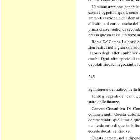
L'amministrazione generale 
esservi oggetti i quali, come
ammortizzazione e del demanio 
all'esito, col carico anche del
prima classe; sedici di second
presso questa cassa, un terzo a
Borsa De' Cambi. La borsa è 
sien festivi nella gran sala ad
il corso degli effetti pubblici
cambi. Ogni altra specie di tr
deputati sindaci negozianti, l'u
245
agl'interessi del traffico nell
Tanto gli agenti de' cambi, 
stato delle finanze.
Camera Consultiva Di Comme
commercianti. Questa autorit
commercianti que' lumi e quell
mantenimento di questa istituz
eccede ducati ventinove.
Questa camera, nella dipende