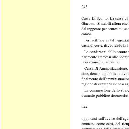
243
Cassa Di Sconto. La cassa di 
Giacomo. Si stabilì allora che
dal reggente per centesimi, sec
cambi.
Per facilitare un tal negozia
cassa di corte, riscuotendo in l
Le condizioni dello sconto s
parimente ammessi allo sconto 
la esazione del semestre.
Cassa Di Ammortizzazione. L
cioè, demanio pubblico; tavoli
finalmente dell'amministrazion
ragione di espropriazione o ag
La commessione dello stralci
demanio pubblico riconosciuti 
244
opportuni sull'avviso dell'age
ammessi come certi, del ricup
commessione dello stralcio sos