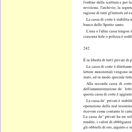
l'ordine della scrittura e per 
revisione, l'archivio, la segre
ragione di tutti gl'introiti ed es
La cassa di corte è stabilita 
banco dello Spirito santo.
L'una e l'altra cassa tengon 
ciascuna fede o polizza è soddi
242
È in libertà di tutt'i privati 
La cassa di corte è direttame
lettere ministeriali vengono im
stato, ed in modo speciale tutt
Alla seconda cassa di corte
dell'amministrazione de' lotti
questa cassa di corte è aggiunt
La cassa de' privati è stabil
operazione della real tesoreri
ricevere come contante le carte
La cassa de" privati ha un sol
rendite, i valori di obbliganz
gli obbietti di oro, argento e s