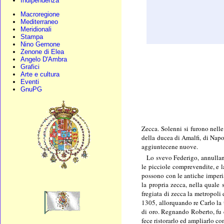
Indipendenza
Macroregione
Mediterraneo
Meridionali
Stampa
Nino Gernone
Zenone di Elea
Angelo D'Ambra
Grafici
Arte e cultura
Eventi
GnuPG
Zecca. Solenni si furono nell
della ducea di Amalfi, di Napo
aggiuntecene nuove.
Lo svevo Federigo, annulland
le picciole comprevendite, e l
possono con le antiche imperia
la propria zecca, nella quale 
fregiata di zecca la metropoli
1305, allorquando re Carlo la t
di oro. Regnando Roberto, fu 
fece ristorarlo ed ampliarlo co