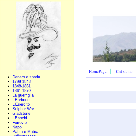
HomePage
Chi siamo
Denaro e spada
1799-1848
1848-1861
1861-1870
La guerriglia
I Borbone
L'Esercito
Sulphur War
Gladstone
I Banchi
Ferrovie
Napoli
Patria e Matria