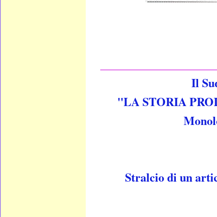
____________________
Il Su
"LA STORIA PROIBI
Monolo
Stralcio di un art
__________________