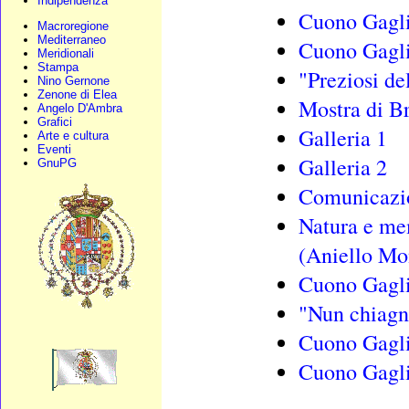
Indipendenza
Cuono Gagli
Macroregione
Mediterraneo
Cuono Gagli
Meridionali
Stampa
"Preziosi de
Nino Gernone
Zenone di Elea
Mostra di Br
Angelo D'Ambra
Grafici
Galleria 1
Arte e cultura
Eventi
Galleria 2
GnuPG
Comunicazio
Natura e mem
(Aniello Mo
Cuono Gagli
"Nun chiagn
Cuono Gagli
Cuono Gagli