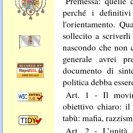
Premessa: quelle 
perché i definitiv
l'orientamento. Qu
sollecito a scriverl
nascondo che non co
generale avrei pr
documento di sinte
politica debba esser
Art. 1 - Il movi
obiettivo chiaro: i
tabù: mafia, razzism
Art. 2 - L’unità 