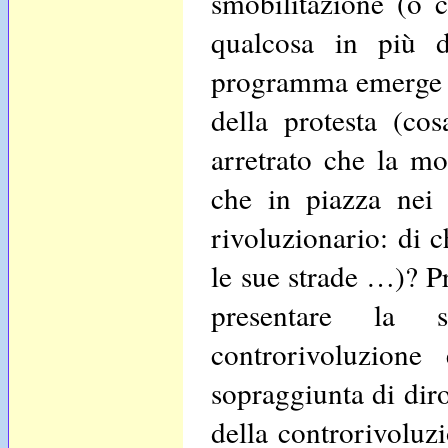
smobilitazione (o c
qualcosa in più d
programma emerge il
della protesta (co
arretrato che la m
che in piazza nei 
rivoluzionario: di ch
le sue strade …)? P
presentare la 
controrivoluzione 
sopraggiunta di diro
della controrivoluz