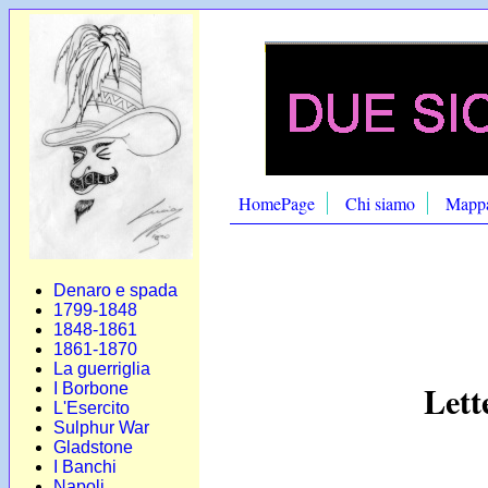
HomePage
Chi siamo
Mapp
Denaro e spada
1799-1848
1848-1861
1861-1870
La guerriglia
Lett
I Borbone
L'Esercito
Sulphur War
Gladstone
I Banchi
Napoli