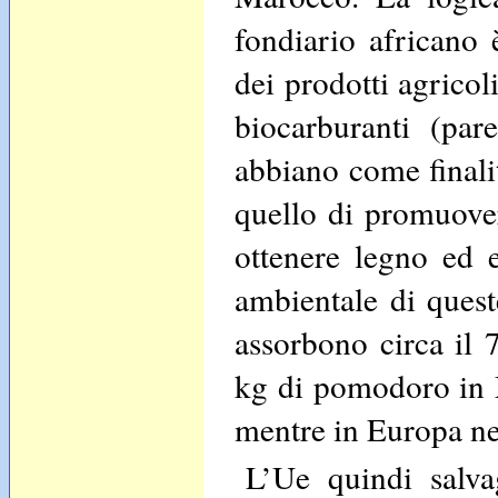
fondiario africano è
dei prodotti agrico
biocarburanti (par
abbiano come finali
quello di promuover
ottenere legno ed e
ambientale di queste
assorbono circa il 
kg di pomodoro in M
mentre in Europa ne
L’Ue quindi salva