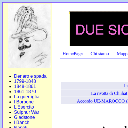
HomePage
Chi siamo
Mapp
Denaro e spada
1799-1848
In
1848-1861
1861-1870
La rivolta di Chlihat
La guerriglia
Accordo UE-MAROCCO (Pa
I Borbone
L'Esercito
Sulphur War
Gladstone
I Banchi
Napoli