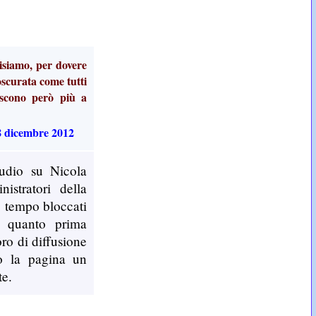
siamo, per dovere
scurata come tutti
escono però più a
8 dicembre 2012
tudio su Nicola
istratori della
 tempo bloccati
 quanto prima
oro di diffusione
so la pagina un
te.