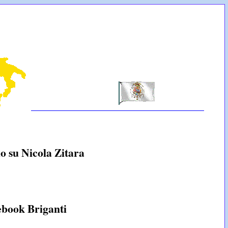
io su Nicola Zitara
à
ebook Briganti