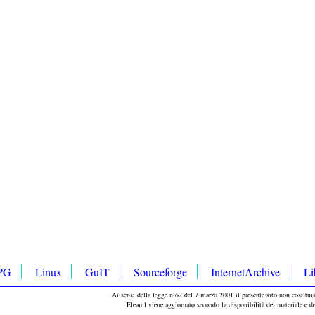
PG
Linux
GuIT
Sourceforge
InternetArchive
Li
Ai sensi della legge n.62 del 7 marzo 2001 il presente sito non costituisc
Eleaml viene aggiornato secondo la disponibilità del materiale e d