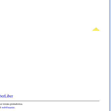
berLiber
e testata giornalistica.
el
web@master
.