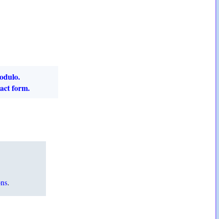
modulo.
act form.
ns
.