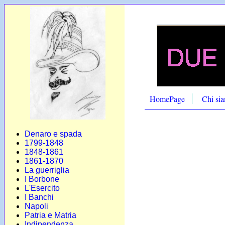
HomePage
Chi si
Denaro e spada
1799-1848
1848-1861
1861-1870
La guerriglia
I Borbone
L'Esercito
I Banchi
Napoli
Patria e Matria
Indipendenza