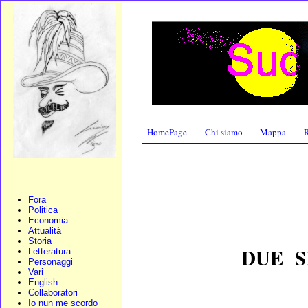
HomePage
Chi siamo
Mappa
R
Fora
Politica
Economia
Attualità
Storia
DUE S
Letteratura
Personaggi
Vari
English
Collaboratori
Io nun me scordo