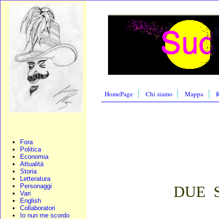
HomePage
Chi siamo
Mappa
R
Fora
Politica
Economia
Attualità
Storia
Letteratura
Personaggi
DUE
Vari
English
Collaboratori
Io nun me scordo