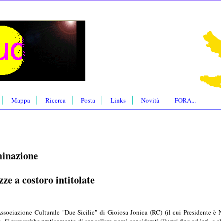
Mappa
Ricerca
Posta
Links
Novità
FORA...
inazione
azze a costoro intitolate
ssociazione Culturale "Due Sicilie" di Gioiosa Jonica (RC) (il cui Presidente è Nic
 Si tratterebbe praticamente di cancellare nomi considerati illustri fino ad ieri, e