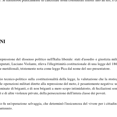
ANI
epressione del dissenso politico nell'Italia liberale: stati d'assedio e giustizia mi
utati, Luciano Violante, rileva l'illegittimità costituzionale di una legge del 1863 
e meridionali, tristemente nota come legge Pica dal nome del suo presentatore.
 tecnico-politico sulla costituzionalità della legge, la valutazione che la storiog
le operazioni militari dirette alla repressione del moto, è pesantemente negativa: u
iminate di briganti, e di non briganti a mero scopo intimidatorio, di fucilazioni s
ri e di altre violenze private, della persecuzione dell'intera classe dei poveri.
o fu un'operazione selvaggia, che determinò l'insicurezza del vivere per i cittadi
antennio.