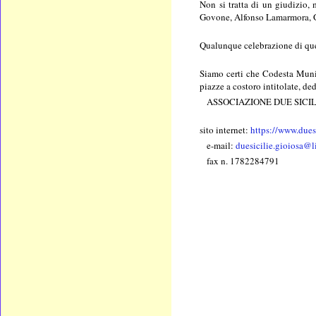
Non si tratta di un giudizio,
Govone, Alfonso Lamarmora, Gi
Qualunque celebrazione di quest
Siamo certi che Codesta Munic
piazze a costoro intitolate, de
ASSOCIAZIONE DUE SICILI
sito internet:
https://www.dues
e-mail:
duesicilie.gioiosa@li
fax n. 1782284791