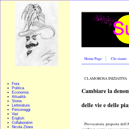
Home Page
Chi siamo
CLAMOROSA INIZIATIVA
Fora
Politica
Cambiare la denom
Economia
Attualità
Storia
delle vie e delle pi
Letteratura
Personaggi
Vari
English
Collaboratori
Provocatoria proposta dell’A
Nicola Zitara
cambiare nomi a vie e a piazze.