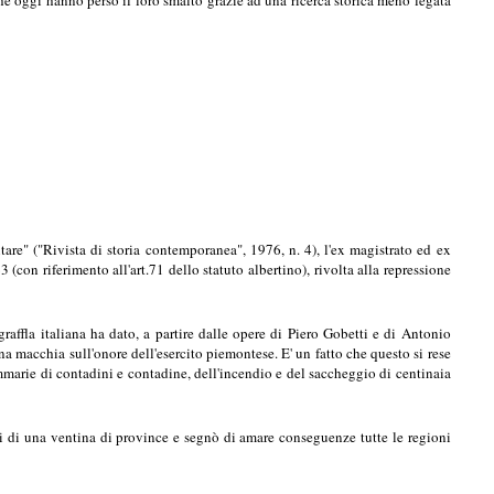
litare" ("Rivista di storia contemporanea", 1976, n. 4), l'ex magistrato ed ex
(con riferimento all'art.71 dello statuto albertino), rivolta alla repressione
raffla italiana ha dato, a partire dalle opere di Piero Gobetti e di Antonio
na macchia sull'onore dell'esercito piemontese. E' un fatto che questo si rese
ommarie di contadini e contadine, dell'incendio e del saccheggio di centinaia
ni di una ventina di province e segnò di amare conseguenze tutte le regioni