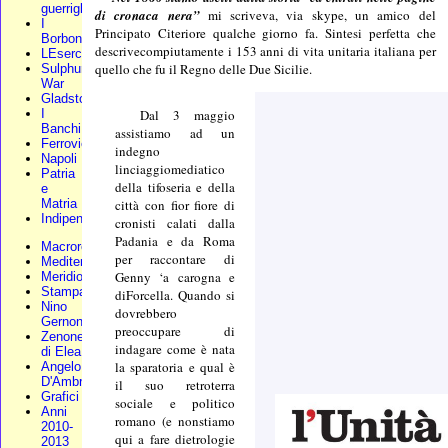
guerriglia
di cronaca nera”
mi scriveva, via skype, un amico del
I
Principato Citeriore qualche giorno fa. Sintesi perfetta che
Borbone
descrivecompiutamente i 153 anni di vita unitaria italiana per
LEsercito
quello che fu il Regno delle Due Sicilie.
Sulphur
War
Gladstone
I
Dal 3 maggio
Banchi
assistiamo ad un
Ferrovie
indegno
Napoli
linciaggiomediatico
Patria
della tifoseria e della
e
Matria
città con fior fiore di
Indipendenza
cronisti calati dalla
Padania e da Roma
Macroregione
per raccontare di
Mediterraneo
Genny ‘a carogna e
Meridionali
Stampa
diForcella. Quando si
Nino
dovrebbero
Gernone
preoccupare di
Zenone
indagare come è nata
di Elea
la sparatoria e qual è
Angelo
D'Ambra
il suo retroterra
Grafici
sociale e politico
Anni
romano (e nonstiamo
2010-
qui a fare dietrologie
2013