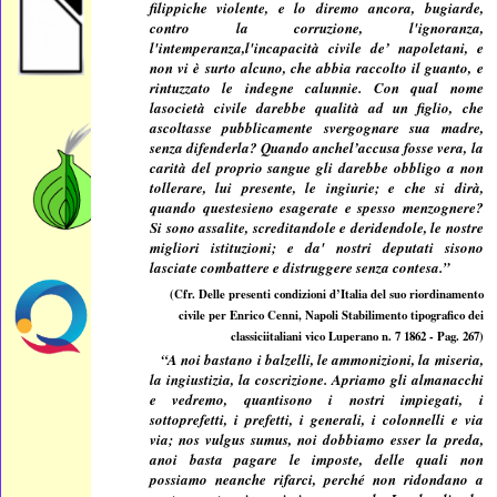
filippiche violente, e lo diremo ancora, bugiarde,
contro la corruzione, l'ignoranza,
l'intemperanza,l'incapacità civile de’ napoletani, e
non vi è surto alcuno, che abbia raccolto il guanto, e
rintuzzato le indegne calunnie. Con qual nome
lasocietà civile darebbe qualità ad un figlio, che
ascoltasse pubblicamente svergognare sua madre,
senza difenderla? Quando anchel’accusa fosse vera, la
carità del proprio sangue gli darebbe obbligo a non
tollerare, lui presente, le ingiurie; e che si dirà,
quando questesieno esagerate e spesso menzognere?
Si sono assalite, screditandole e deridendole, le nostre
migliori istituzioni; e da' nostri deputati sisono
lasciate combattere e distruggere senza contesa.”
(Cfr. Delle presenti condizioni d’Italia del suo riordinamento
civile per Enrico Cenni, Napoli Stabilimento tipografico dei
classiciitaliani vico Luperano n. 7 1862 - Pag. 267)
“A noi bastano i balzelli, le ammonizioni, la miseria,
la ingiustizia, la coscrizione. Apriamo gli almanacchi
e vedremo, quantisono i nostri impiegati, i
sottoprefetti, i prefetti, i generali, i colonnelli e via
via; nos vulgus sumus, noi dobbiamo esser la preda,
anoi basta pagare le imposte, delle quali non
possiamo neanche rifarci, perché non ridondano a