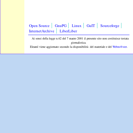
Open Source
GnuPG
Linux
GuIT
Sourceforge
InternetArchive
LiberLiber
Ai sensi della legge n.62 del 7 marzo 2001 il presente sito non costituisce testata
giornalistica.
Eleaml viene aggiornato secondo la disponibilità del materiale e del
Webm@ster
.