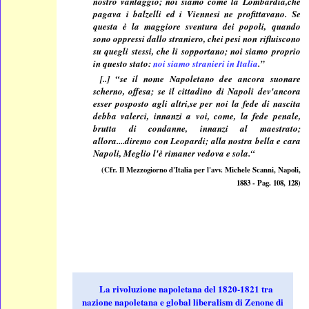
nostro vantaggio; noi siamo come la Lombardia,che
pagava i balzelli ed i Viennesi ne profittavano. Se
questa è la maggiore sventura dei popoli, quando
sono oppressi dallo straniero, chei pesi non rifluiscono
su quegli stessi, che li sopportano; noi siamo proprio
in questo stato:
noi siamo stranieri in Italia
.”
[..] “se il nome Napoletano dee ancora suonare
scherno, offesa; se il cittadino di Napoli dev'ancora
esser posposto agli altri,se per noi la fede di nascita
debba valerci, innanzi a voi, come, la fede penale,
brutta di condanne, innanzi al maestrato;
allora....diremo con Leopardi; alla nostra bella e cara
Napoli, Meglio l'è rimaner vedova e sola.“
(Cfr. Il Mezzogiorno d'Italia per l'avv. Michele Scanni, Napoli,
1883 - Pag. 108, 128)
La rivoluzione napoletana del 1820-1821 tra
nazione napoletana e global liberalism di Zenone di