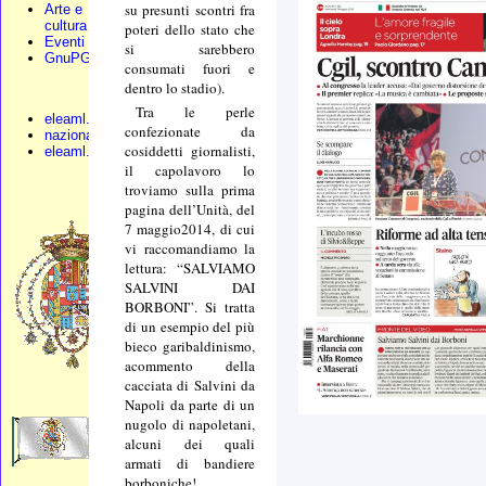
su presunti scontri fra
Arte e
cultura
poteri dello stato che
Eventi
si sarebbero
GnuPG
consumati fuori e
dentro lo stadio).
Tra le perle
eleaml.org
confezionate da
nazionali.org
cosiddetti giornalisti,
eleaml.altervista
il capolavoro lo
troviamo sulla prima
pagina dell’Unità, del
7 maggio2014, di cui
vi raccomandiamo la
lettura: “SALVIAMO
SALVINI DAI
BORBONI”. Si tratta
di un esempio del più
bieco garibaldinismo,
acommento della
cacciata di Salvini da
Napoli da parte di un
nugolo di napoletani,
alcuni dei quali
armati di bandiere
borboniche!