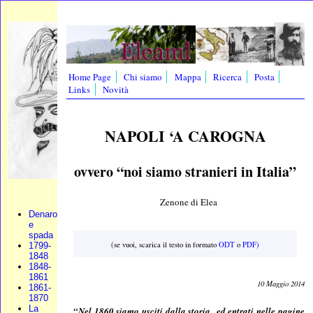
Home Page
Chi siamo
Mappa
Ricerca
Posta
Links
Novità
NAPOLI ‘A CAROGNA
ovvero “noi siamo stranieri in Italia”
Zenone di Elea
Denaro
e
spada
(se vuoi, scarica il testo in formato
ODT
o
PDF)
1799-
1848
1848-
1861
10 Maggio 2014
1861-
1870
La
“Nel 1860 siamo usciti dalla storia ed entrati nelle pagine