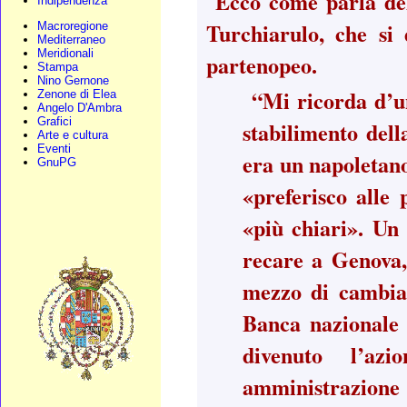
Ecco come parla de
Indipendenza
Turchiarulo, che si d
Macroregione
Mediterraneo
Meridionali
partenopeo.
Stampa
Nino Gernone
“Mi ricorda d’u
Zenone di Elea
Angelo D'Ambra
Grafici
stabilimento del
Arte e cultura
Eventi
era un napoletano:
GnuPG
«preferisco alle 
«più chiari». Un 
recare a Genova, 
mezzo di cambiar
Banca nazionale 
divenuto l’az
amministrazione