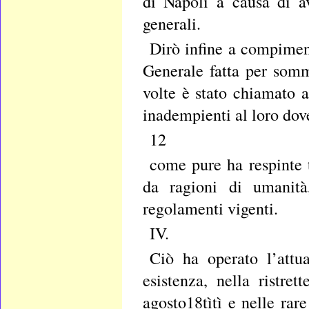
di Napoli a causa di a
generali.
Dirò infine a compiment
Generale fatta per somm
volte è stato chiamato 
inadempienti al loro dov
12
come pure ha respinte t
da ragioni di umanità
regolamenti vigenti.
IV.
Ciò ha operato l’attu
esistenza, nella ristre
agosto18tìtì e nelle rar