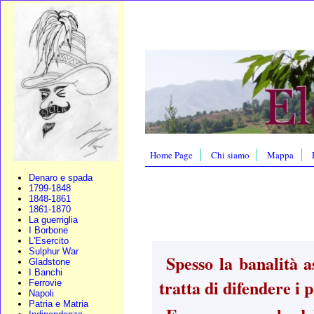
Home Page
Chi siamo
Mappa
Denaro e spada
1799-1848
1848-1861
1861-1870
La guerriglia
I Borbone
L'Esercito
Sulphur War
Spesso la banalità a
Gladstone
I Banchi
tratta di difendere i p
Ferrovie
Napoli
Patria e Matria