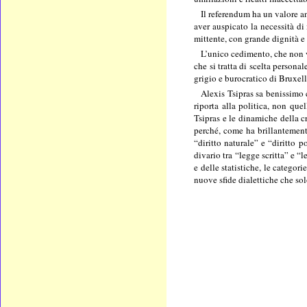
Il referendum ha un valore an
aver auspicato la necessità di
mittente, con grande dignità e 
L’unico cedimento, che non va
che si tratta di scelta persona
grigio e burocratico di Bruxell
Alexis Tsipras sa benissimo 
riporta alla politica, non que
Tsipras e le dinamiche della c
perché, come ha brillantemente
“diritto naturale” e “diritto 
divario tra “legge scritta” e 
e delle statistiche, le categor
nuove sfide dialettiche che sol