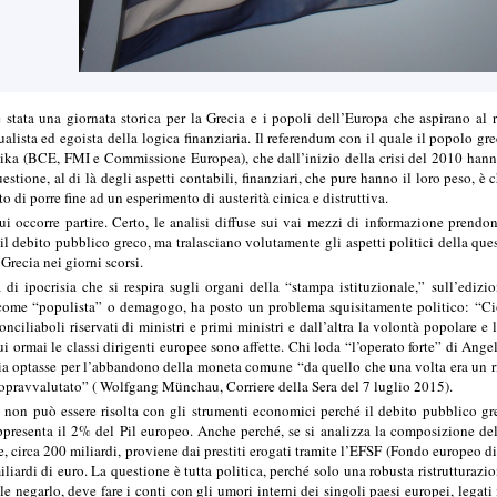
ata una giornata storica per la Grecia e i popoli dell’Europa che aspirano al ri
alista ed egoista della logica finanziaria. Il referendum con il quale il popolo grec
ika (BCE, FMI e Commissione Europea), che dall’inizio della crisi del 2010 hanno
uestione, al di là degli aspetti contabili, finanziari, che pure hanno il loro peso, è 
o di porre fine ad un esperimento di austerità cinica e distruttiva.
ui occorre partire. Certo, le analisi diffuse sui vai mezzi di informazione prend
l debito pubblico greco, ma tralasciano volutamente gli aspetti politici della questi
Grecia nei giorni scorsi.
di ipocrisia che si respira sugli organi della “stampa istituzionale,” sull’edizi
come “populista” o demagogo, ha posto un problema squisitamente politico: “Ciò
onciliaboli riservati di ministri e primi ministri e dall’altra la volontà popolare 
cui ormai le classi dirigenti europee sono affette. Chi loda “l’operato forte” di Ang
ia optasse per l’abbandono della moneta comune “da quello che una volta era un ri
pravvalutato” ( Wolfgang Münchau, Corriere della Sera del 7 luglio 2015).
 non può essere risolta con gli strumenti economici perché il debito pubblico gre
presenta il 2% del Pil europeo. Anche perché, se si analizza la composizione del d
te, circa 200 miliardi, proviene dai prestiti erogati tramite l’EFSF (Fondo europeo 
iliardi di euro. La questione è tutta politica, perché solo una robusta ristrutturazi
ile negarlo, deve fare i conti con gli umori interni dei singoli paesi europei, legat