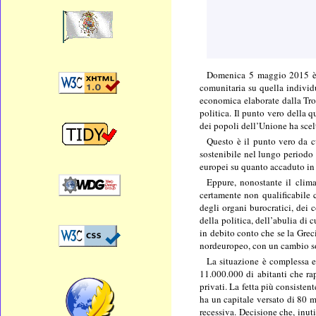
Domenica 5 maggio 2015 è st
comunitaria su quella individu
economica elaborate dalla Tro
politica. Il punto vero della q
dei popoli dell’Unione ha scelt
Questo è il punto vero da c
sostenibile nel lungo periodo i
europei su quanto accaduto in 
Eppure, nonostante il clima 
certamente non qualificabile 
degli organi burocratici, dei c
della politica, dell’abulia di 
in debito conto che se la Grec
nordeuropeo, con un cambio so
La situazione è complessa e
11.000.000 di abitanti che rap
privati. La fetta più consisten
ha un capitale versato di 80 m
recessiva. Decisione che, inut