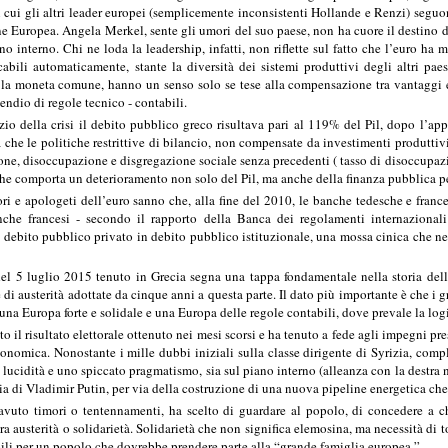
i cui gli altri leader europei (semplicemente inconsistenti Hollande e Renzi) seguon
ne Europea. Angela Merkel, sente gli umori del suo paese, non ha cuore il destino d
ano interno. Chi ne loda la leadership, infatti, non riflette sul fatto che l’euro ha
abili automaticamente, stante la diversità dei sistemi produttivi degli altri paesi
a moneta comune, hanno un senso solo se tese alla compensazione tra vantaggi e sv
endio di regole tecnico - contabili.
zio della crisi il debito pubblico greco risultava pari al 119% del Pil, dopo l’app
che le politiche restrittive di bilancio, non compensate da investimenti produttiv
ione, disoccupazione e disgregazione sociale senza precedenti ( tasso di disoccupazio
che comporta un deterioramento non solo del Pil, ma anche della finanza pubblica per
i e apologeti dell’euro sanno che, alla fine del 2010, le banche tedesche e francesi
che francesi - secondo il rapporto della Banca dei regolamenti internazional
l debito pubblico privato in debito pubblico istituzionale, una mossa cinica che ne
el 5 luglio 2015 tenuto in Grecia segna una tappa fondamentale nella storia dell
di austerità adottate da cinque anni a questa parte. Il dato più importante è che i 
na Europa forte e solidale e una Europa delle regole contabili, dove prevale la log
to il risultato elettorale ottenuto nei mesi scorsi e ha tenuto a fede agli impegni pre
conomica. Nonostante i mille dubbi iniziali sulla classe dirigente di Syrizia, compli
lucidità e uno spiccato pragmatismo, sia sul piano interno (alleanza con la destra na
sia di Vladimir Putin, per via della costruzione di una nuova pipeline energetica ch
 avuto timori o tentennamenti, ha scelto di guardare al popolo, di concedere a c
ra austerità o solidarietà. Solidarietà che non significa elemosina, ma necessità di to
abili per un popolo che dovrebbe prendere parte alla “grande famiglia europea.”