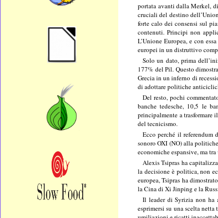
portata avanti dalla Merkel, d
cruciali del destino dell’Unio
forte calo dei consensi sul pi
contenuti. Principi non applic
L’Unione Europea, e con essa l
europei in un distruttivo comp
Solo un dato, prima dell’ini
177% del Pil. Questo dimostra 
Grecia in un inferno di recess
di adottare politiche anticicli
Del resto, pochi commentator
banche tedesche, 10,5 le ban
principalmente a trasformare i
del tecnicismo.
Ecco perché il referendum d
sonoro OXI (NO) alla politiche 
economiche espansive, ma tra u
Alexis Tsipras ha capitalizza
la decisione è politica, non e
europea, Tsipras ha dimostrato 
la Cina di Xi Jinping e la Rus
Il leader di Syrizia non ha
esprimersi su una scelta netta t
umiliazioni e ricatti inaccett