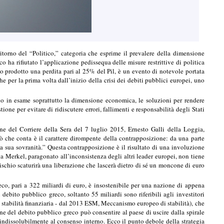
torno del “Politico,” categoria che esprime il prevalere della dimensione
o ha rifiutato l’applicazione pedissequa delle misure restrittive di politica
 prodotto una perdita pari al 25% del Pil, è un evento di notevole portata
che per la prima volta dall’inizio della crisi dei debiti pubblici europei, uno
ono in esame soprattutto la dimensione economica, le soluzioni per rendere
one per evitare di ridiscutere errori, fallimenti e responsabilità degli Stati
one del Corriere della Sera del 7 luglio 2015, Ernesto Galli della Loggia,
 che conta è il carattere dirompente della contrapposizione: da una parte
e la sua sovranità.” Questa contrapposizione è il risultato di una involuzione
ela Merkel, paragonato all’inconsistenza degli altri leader europei, non tiene
schio scaturirà una liberazione che lascerà dietro di sé un moncone di euro
co, pari a 322 miliardi di euro, è insostenibile per una nazione di appena
ebito pubblico greco, soltanto 55 miliardi sono riferibili agli investitori
di stabilità finanziaria - dal 2013 ESM, Meccanismo europeo di stabilità), che
one del debito pubblico greco può consentire al paese di uscire dalla spirale
i indissolubilmente al consenso interno. Ecco il punto debole della strategia