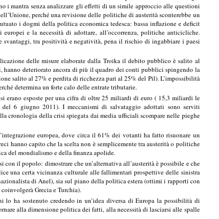
o i mantra senza analizzare gli effetti di un simile approccio alle questioni
ell’Unione, perché una revisione delle politiche di austerità sconterebbe un
 mutuato i dogmi della politica economica tedesca: bassa inflazione e deficit
 europei e la necessità di adottare, all’occorrenza, politiche anticicliche.
antaggi, tra positività e negatività, pena il rischio di ingabbiare i paesi
licazione delle misure elaborate dalla Troika il debito pubblico è salito al
i, hanno deteriorato ancora di più il quadro dei conti pubblici spingendo la
ne salito al 27% e perdita di ricchezza pari al 25% del Pil). L’impossibilità
ché determina un forte calo delle entrate tributarie.
 erano esposte per una cifra di oltre 25 miliardi di euro ( 15,3 miliardi le
i del 6 giugno 2011). I meccanismi di salvataggio adottati sono serviti
lla cronologia della crisi spiegata dai media ufficiali scompare nelle pieghe
’integrazione europea, dove circa il 61% dei votanti ha fatto risuonare un
greci hanno capito che la scelta non è semplicemente tra austerità o politiche
ica del mondialismo e della finanza apolide.
si con il popolo: dimostrare che un’alternativa all’austerità è possibile e che
ce una certa vicinanza culturale alle fallimentari prospettive delle sinistra
zionalista di Anel), sia sul piano della politica estera (ottimi i rapporti con
e coinvolgerà Grecia e Turchia).
hi lo ha sostenuto credendo in un’idea diversa di Europa la possibilità di
rnare alla dimensione politica dei fatti, alla necessità di lasciarsi alle spalle