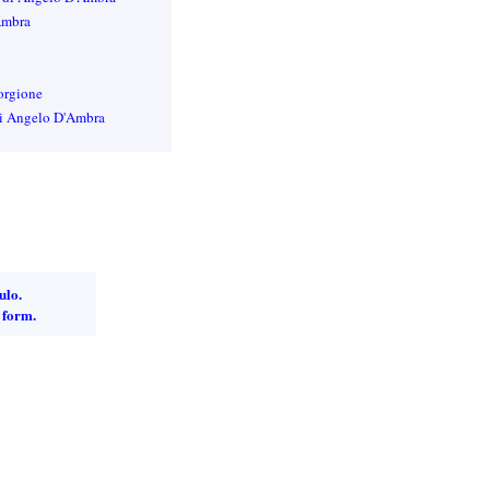
'Ambra
Forgione
di Angelo D'Ambra
ulo.
 form.