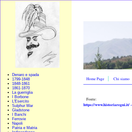
Denaro e spada
Home Page
Chi siamo
1799-1848
1848-1861
1861-1870
La guerriglia
I Borbone
Fonte:
L'Esercito
https://www.historiaregni.it/ -
Sulphur War
Gladstone
I Banchi
Ferrovie
Napoli
Patria e Matria