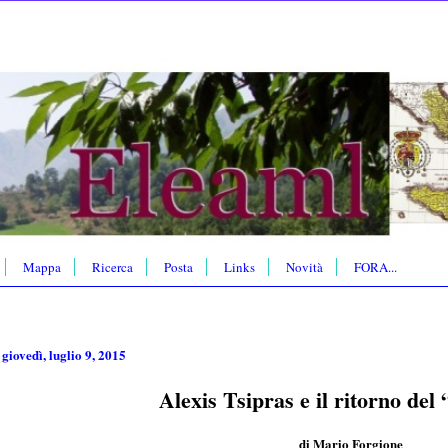
Mappa
Ricerca
Posta
Links
Novità
FORA...
 giovedì, luglio 9, 2015
Alexis Tsipras e il ritorno del 
di Mario Forgione