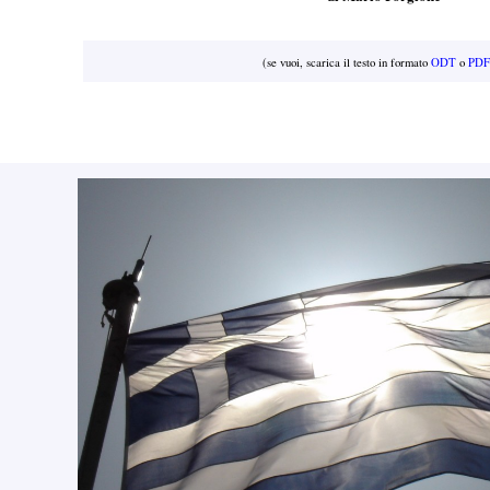
(se vuoi, scarica il testo in formato
ODT
o
PDF