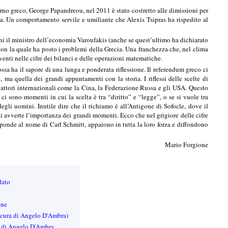
erno greco, George Papandreou, nel 2011 è stato costretto alle dimissioni per
ika. Un comportamento servile e umiliante che Alexis Tsipras ha rispedito al
oni il ministro dell’economia Varoufakis (anche se quest’ultimo ha dichiarato
a con la quale ha posto i problemi della Grecia. Una franchezza che, nel clima
venti nelle cifre dei bilanci e delle operazioni matematiche.
sa ha il sapore di una lunga e ponderata riflessione. Il referendum greco ci
, ma quella dei grandi appuntamenti con la storia. I riflessi delle scelte di
 attori internazionali come la Cina, la Federazione Russa e gli USA. Questo
i sono momenti in cui la scelta è tra “diritto” e “legge”, o se si vuole tra
degli uomini. Inutile dire che il richiamo è all’Antigone di Sofocle, dove il
hi avverte l’importanza dei grandi momenti. Ecco che nel grigiore delle cifre
 risponde al nome di Carl Schmitt, appaiono in tutta la loro forza e diffondono
Mario Forgione
dato
one
a cura di Angelo D'Ambra)
ta di Angelo D'Ambra