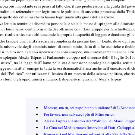
cora più importante se si pensa al fatto che, il suo predecessore alla guida del gov
 indire un referendum per legittimare le politiche di austerità promosse dalla Tro
rispetto dei cittadini che lo hanno legittimato alla guida della nazione.
 letto in termini di discredito personale, è stata la mossa di spingere alle dimissi
le di buon senso), entrato in rotta di collisione con l’Eurogruppo per la schiettezz
es, risulta urticante a chi nasconde la propria incapacità di leggere e dominare gli e
che la sua è una partita a scacchi complessa da giocare fino in fondo, dove ogni mos
lla miserevole degli amministratori di condominio, fatta di cifre asettiche e fredde
risi in atto non avranno ripercussioni solo europee, ma coinvolgeranno anche altri
 spiegato Alexis Tsipras al Parlamento europeo nel discorso dell’ 8 luglio 2015, c
positivo”, tra la legge dell’Uomo nella sua dimensione ontologica o quella scritta 
“legge non scritta” emerge in tutta la sua drammaticità, ma anche nell’emozione di c
ie del “Politico”, per utilizzare il lessico di un maestro della scienza politica, che
o i furbi o gli opportunisti rifiutano. E di questo ringraziamo Alexis Tsipras.
Maestro, ma tu, sei napoletano o italiano? di L'Accomo
Per favore, non salvateci più di Mino errico
Alexis Tsipras e il ritorno del “Politico” di Mario Forgi
La Cina nel Mediterraneo (intervista al Dott. Cadoppi 
Ripensarsi nel Mediterrano ed aprirsi alla Via della Se