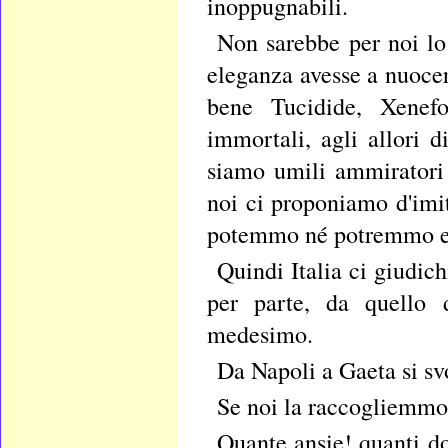
inoppugnabili.
Non sarebbe per noi lo 
eleganza avesse a nuocer
bene Tucidide, Xenefo
immortali, agli allori 
siamo umili ammiratori 
noi ci proponiamo d'imit
potemmo né potremmo emu
Quindi Italia ci giudich
per parte, da quello d
medesimo.
Da Napoli a Gaeta si sv
Se noi la raccogliemmo 
Quante ansie! quanti do