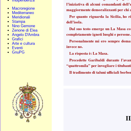
Indipendenza
l’iniziativa di alcuni comandanti dell
Macroregione
maggiormente demoralizzanti per chi a
Mediterraneo
Per quanto riguarda la Sicilia, ho ri
Meridionali
dell’isola.
Stampa
Nino Gernone
Dal suo testo emerge un La Masa come
Zenone di Elea
completamente ignoti luoghi e persone.
Angelo D'Ambra
Grafici
Personalmente mi ero sempre domand
Arte e cultura
invece no.
Eventi
GnuPG
La risposta è: La Masa.
Precedette Garibaldi durante l’ava
“quattromila” per invogliare i titubanti
Il tradimento di taluni ufficiali borbon
I