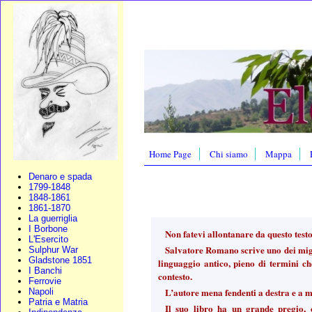
Home Page
Chi siamo
Mappa
Denaro e spada
1799-1848
1848-1861
1861-1870
La guerriglia
I Borbone
Non fatevi allontanare da questo test
L'Esercito
Salvatore Romano scrive uno dei miglio
Sulphur War
Gladstone 1851
linguaggio antico, pieno di termini ch
I Banchi
contesto.
Ferrovie
L’autore mena fendenti a destra e a m
Napoli
Patria e Matria
Il suo libro ha un grande pregio, 