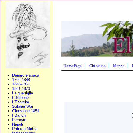
Home Page
Chi siamo
Mappa
Denaro e spada
1799-1848
1848-1861
1861-1870
La guerriglia
I Borbone
L'Esercito
Sulphur War
Gladstone 1851
I Banchi
Ferrovie
Napoli
Patria e Matria