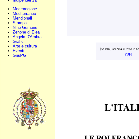
Indipendenza
Macroregione
Mediterraneo
Meridionali
Stampa
Nino Gernone
Zenone di Elea
Angelo D'Ambra
Grafici
Arte e cultura
(se vuoi, scarica il testo in 
Eventi
PDF)
GnuPG
L'ITAL
LE ROI FRANÇ