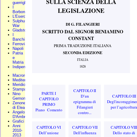
SULLA
SCIENZA DELLA
guerriglia
I
LEGISLAZIONE
Borbone
L'Esercito
Sulphur
DI G. FILANGIERI
War
Gladstone
SCRITTO DAL SIGNOR BENIAMINO
I
CONSTANT
Banchi
Ferrovie
PRIMA TRADUZIONE ITALIANA
Napoli
SECONDA EDIZIONE
Patria
e
ITALIA
Matria
1828
Indipendenza
Macroregione
Mediterraneo
Meridionali
Stampa
CAPITOLO II
PARTE I
Nino
D’un
CAPITOLO III
CAPITOLO
Gernone
epigramma di
Degl'incoraggime
Zenone
PRIMO
Filangieri
per l’agricoltur
di Elea
Piano Comento
contro...
Angelo
D'Ambra
Grafici
Anni
CAPITOLO VI
CAPITOLO VII
CAPITOLO VII
2010-
Dell’unione
Dell'influenza
Dello stato di
2013