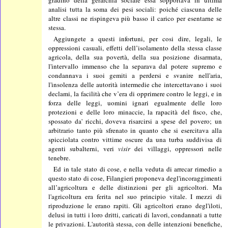
analisi tutta la soma dei pesi sociali: poiché ciascuna delle
altre classi ne rispingeva più basso il carico per esentarne se
stessa.
Aggiungete a questi infortuni, per cosi dire, legali, le
oppressioni casuali, effetti dell’isolamento della stessa classe
agricola, della sua povertà, della sua posizione disarmata,
l'intervallo immenso che la separava dal potere supremo e
condannava i suoi gemiti a perdersi e svanire nell'aria,
l'insolenza delle autorità intermedie che intercettavano i suoi
declami, la facilità che v’era di opprimere contro le leggi, e in
forza delle leggi, uomini ignari egualmente delle loro
protezioni e delle loro minaccie, la rapacità del fisco, che,
spossato da' ricchi, doveva risarcirsi a spese del povero; un
arbitrario tanto più sfrenato in quanto che si esercitava alla
spicciolata contro vittime oscure da una turba suddivisa di
agenti subalterni, veri
visir
dei villaggi, oppressori nelle
tenebre.
Ed in tale stato di cose, e nella veduta di arrecar rimedio a
questo stato di cose, Filangieri proponeva degl'incoraggimenti
all’agricoltura e delle distinzioni per gli agricoltori. Ma
l'agricoltura era ferita nel suo principio vitale. I mezzi di
riproduzione le erano rapiti. Gli agricoltori erano degl'iloti,
delusi in tutti i loro dritti, caricati di lavori, condannati a tutte
le privazioni. L'autorità stessa, con delle intenzioni benefiche,