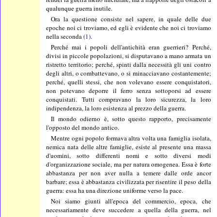
qualunque guerra inutile.
Ora la questione consiste nel sapere, in quale delle due
epoche noi ci troviamo, ed egli è evidente che noi ci troviamo
nella seconda
(1)
.
Perché mai i popoli dell'antichità eran guerrieri? Perché,
divisi in piccole popolazioni, si disputavano a mano armata un
ristretto territorio; perché, spinti dalla necessità gli uni contro
degli altri, o combattevano, o si minacciavano costantemente;
perché, quelli stessi, che non volevano essere conquistatori,
non potevano deporre il ferro senza sottoporsi ad essere
conquistati. Tutti compravano la loro sicurezza, la loro
indipendenza, la loro esistenza al prezzo della guerra.
Il mondo odierno è, sotto questo rapporto, precisamente
l'opposto del mondo antico.
Mentre ogni popolo formava altra volta una famiglia isolata,
nemica nata delle altre famiglie, esiste al presente una massa
d'uomini, sotto differenti nomi e sotto diversi modi
d'organizzazione sociale, ma per natura omogenea. Essa è forte
abbastanza per non aver nulla a temere dalle orde ancor
barbare; essa è abbastanza civilizzata per risentire il peso della
guerra: essa ha una direzione uniforme verso la pace.
Noi siamo giunti all'epoca del commercio, epoca, che
necessariamente deve succedere a quella della guerra, nel