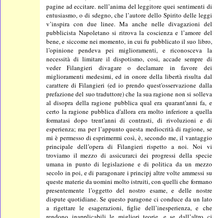
pagine ad eccitare. nell’anima del leggitore quei sentimenti di
entusiasmo, o di sdegno, che l’autore dello Spirito delle leggi
v’inspira con due linee. Ma anche nelle divagazioni del
pubblicista Napoletano si ritrova la coscienza e l’amore del
bene, e siccome nei momento, in cui fu pubblicato il suo libro,
l’opinione pendeva pei miglioramenti, e riconosceva la
necessità di limitare il dispotismo, cosi, accade sempre di
veder Filangieri divagare o declamare in favore dei
miglioramenti medesimi, ed in onore della libertà risulta dal
carattere di Filangieri (ed io prendo quest'osservazione dalla
prefazione del suo traduttore) che la sua ragione non si solleva
al disopra della ragione pubblica qual era quarant'anni fa, e
certo la ragione pubblica d'allora era molto inferiore a quella
formatasi dopo trent'anni di contrasti, di rivoluzioni e di
esperienza; ma per l’appunto questa mediocrità di ragione, se
mi è permesso di esprimermi così, è, secondo me, il vantaggio
principale dell’opera di Filangieri rispetto a noi. Noi vi
troviamo il mezzo di assicurarci dei progressi della specie
umana in punto di legislazione e di politica da un mezzo
secolo in poi, e di paragonare i principj altre volte ammessi su
queste materie da uomini molto istruiti, con quelli che formano
presentemente l’oggetto del nostro esame, e delle nostre
dispute quotidiane. Se questo paragone ci conduce da un lato
a rigettare le esagerazioni, figlie dell’inesperienza, e che
rendono inapplicabili le migliori teorie, e se dall’altro ci