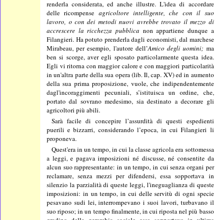
renderla considerata, ed anche illustre. L'idea di accordare
delle ricompense
agricoltore intelligente, che con il suo
lavoro, o con dei metodi nuovi avrebbe trovato il mezzo di
accrescere la ricchezza pubblica
non appartiene dunque a
Filangieri. Ha potuto prenderla dagli economisti, dal marchese
Mirabeau, per esempio, l'autore dell’
Amico degli uomini;
ma
ben si scorge, aver egli sposato particolarmente questa idea.
Egli vi ritorna con maggior calore e con maggiori particolarità
in un'altra parte della sua opera (lib. Il, cap. XV) ed in aumento
della sua prima proposizione, vuole, che indipendentemente
dagl'incoraggimenti pecuniali, s’istituisca un ordine, che,
portato dal sovrano medesimo, sia destinato a decorare gli
agricoltori più abili.
Sarà facile di concepire l’assurdità di questi espedienti
puerili e bizzarri, considerando l’epoca, in cui Filangieri li
proponeva.
Quest'era in un tempo, in cui la classe agricola era sottomessa
a leggi, e pagava imposizioni né discusse, né consentite da
alcun suo rappresentante: in un tempo, in cui senza organi per
reclamare, senza mezzi per difendersi, essa sopportava in
silenzio la parzialità di queste leggi, l'ineguaglianza di queste
imposizioni: in un tempo, in cui delle servitù di ogni specie
pesavano sudi lei, interrompevano i suoi lavori, turbavano il
suo riposo; in un tempo finalmente, in cui riposta nel più basso
gradino della gerarchia sociale essa sopportava in ultima