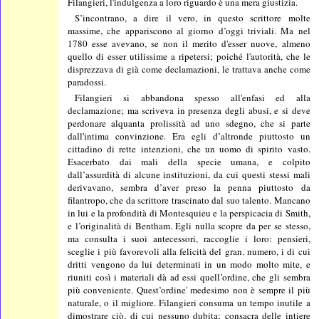
Filangieri, l'indulgenza a loro riguardo è una mera giustizia.
S’incontrano, a dire il vero, in questo scrittore molte
massime, che appariscono al giorno d’oggi triviali. Ma nel
1780 esse avevano, se non il merito d'esser nuove, almeno
quello di esser utilissime a ripetersi; poiché l'autorità, che le
disprezzava di già come declamazioni, le trattava anche come
paradossi.
Filangieri si abbandona spesso all'enfasi ed alla
declamazione; ma scriveva in presenza degli abusi, e si deve
perdonare alquanta prolissità ad uno sdegno, che si parte
dall'intima convinzione. Era egli d’altronde piuttosto un
cittadino di rette intenzioni, che un uomo di spirito vasto.
Esacerbato dai mali della specie umana, e colpito
dall’assurdità di alcune instituzioni, da cui questi stessi mali
derivavano, sembra d’aver preso la penna piuttosto da
filantropo, che da scrittore trascinato dal suo talento. Mancano
in lui e la profondità di Montesquieu e la perspicacia di Smith,
e l’originalità di Bentham. Egli nulla scopre da per se stesso,
ma consulta i suoi antecessori, raccoglie i loro: pensieri,
sceglie i più favorevoli alla felicità del gran. numero, i di cui
dritti vengono da lui determinati in un modo molto mite, e
riuniti così i materiali dà ad essi quell’ordine, che gli sembra
più conveniente. Quest’ordine' medesimo non è sempre il più
naturale, o il migliore. Filangieri consuma un tempo inutile a
dimostrare ciò, di cui nessuno dubita; consacra delle intiere