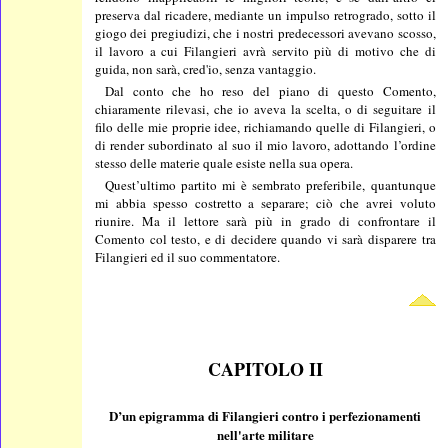
preserva dal ricadere, mediante un impulso retrogrado, sotto il
giogo dei pregiudizi, che i nostri predecessori avevano scosso,
il lavoro a cui Filangieri avrà servito più di motivo che di
guida, non sarà, cred'io, senza vantaggio.
Dal conto che ho reso del piano di questo Comento,
chiaramente rilevasi, che io aveva la scelta, o di seguitare il
filo delle mie proprie idee, richiamando quelle di Filangieri, o
di render subordinato al suo il mio lavoro, adottando l’ordine
stesso delle materie quale esiste nella sua opera.
Quest’ultimo partito mi è sembrato preferibile, quantunque
mi abbia spesso costretto a separare; ciò che avrei voluto
riunire. Ma il lettore sarà più in grado di confrontare il
Comento col testo, e di decidere quando vi sarà disparere tra
Filangieri ed il suo commentatore.
CAPITOLO II
D’un epigramma di Filangieri contro i perfezionamenti
nell'arte militare