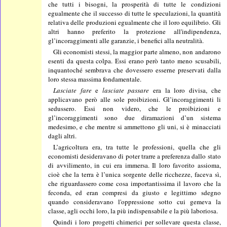
che tutti i bisogni, la prosperità di tutte le condizioni
egualmente che il successo di tutte le speculazioni, la quantità
relativa delle produzioni egualmente che il loro equilibrio. Gli
altri hanno preferito la protezione all'indipendenza,
gl’incoraggimenti alle garanzie, i benefici alla neutralità.
Gli economisti stessi, la maggior parte almeno, non andarono
esenti da questa colpa. Essi erano però tanto meno scusabili,
inquantoché sembrava che dovessero esserne preservati dalla
loro stessa massima fondamentale.
Lasciate fare
e
lasciate passare
era la loro divisa, che
applicavano però alle sole proibizioni. Gl’incoraggimenti li
sedussero. Essi non videro, che le proibizioni e
gl’incoraggimenti sono due diramazioni d’un sistema
medesimo, e che mentre si ammettono gli uni, si è minacciati
dagli altri.
L’agricoltura era, tra tutte le professioni, quella che gli
economisti desideravano di poter trarre a preferenza dallo stato
di avvilimento, in cui era immersa. Il loro favorito assioma,
cioè che la terra è l’unica sorgente delle ricchezze, faceva sì,
che riguardassero come cosa importantissima il lavoro che la
feconda, ed eran compresi da giusto e legittimo sdegno
quando consideravano l'oppressione sotto cui gemeva la
classe, agli occhi loro, la più indispensabile e la più laboriosa.
Quindi i loro progetti chimerici per sollevare questa classe,