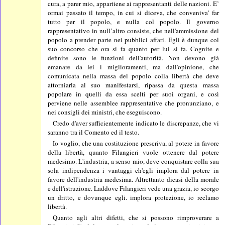
cura, a parer mio, appartiene ai rappresentanti delle nazioni. E’
ormai passato il tempo, in cui si diceva, che conveniva' far
tutto per il popolo, e nulla col popolo. Il governo
rappresentativo in null’altro consiste, che nell'ammissione del
popolo a prender parte nei pubblici affari. Egli è dunque col
suo concorso che ora si fa quanto per lui si fa. Cognite e
definite sono le funzioni dell'autorità. Non devono già
emanare da lei i miglioramenti, ma dall'opinione, che
comunicata nella massa del popolo colla libertà che deve
attorniarla al suo manifestarsi, ripassa da questa massa
popolare in quelli da essa scelti per suoi organi, e così
perviene nelle assemblee rappresentative che pronunziano, e
nei consigli dei ministri, che eseguiscono.
Credo d'aver sufficientemente indicato le discrepanze, che vi
saranno tra il Comento ed il testo.
Io voglio, che una costituzione prescriva, al potere in favore
della libertà, quanto Filangieri vuole ottenere dal potere
medesimo. L'industria, a senso mio, deve conquistare colla sua
sola indipendenza i vantaggi ch'egli implora dal potere in
favore dell'industria medesima. Altrettanto dicasi della morale
e dell'istruzione. Laddove Filangieri vede una grazia, io scorgo
un dritto, e dovunque egli. implora protezione, io reclamo
libertà.
Quanto agli altri difetti, che si possono rimproverare a