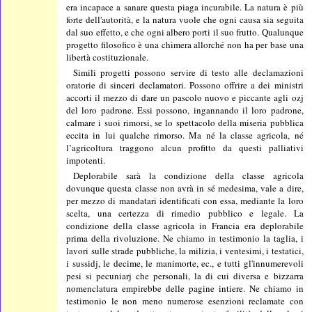
era incapace a sanare questa piaga incurabile. La natura è più
forte dell'autorità, e la natura vuole che ogni causa sia seguita
dal suo effetto, e che ogni albero porti il suo frutto. Qualunque
progetto filosofico è una chimera allorché non ha per base una
libertà costituzionale.
Simili progetti possono servire di testo alle declamazioni
oratorie di sinceri declamatori. Possono offrire a dei ministri
accorti il mezzo di dare un pascolo nuovo e piccante agli ozj
del loro padrone. Essi possono, ingannando il loro padrone,
calmare i suoi rimorsi, se lo spettacolo della miseria pubblica
eccita in lui qualche rimorso. Ma né la classe agricola, né
l’agricoltura traggono alcun profitto da questi palliativi
impotenti.
Deplorabile sarà la condizione della classe agricola
dovunque questa classe non avrà in sé medesima, vale a dire,
per mezzo di mandatari identificati con essa, mediante la loro
scelta, una certezza di rimedio pubblico e legale. La
condizione della classe agricola in Francia era deplorabile
prima della rivoluzione. Ne chiamo in testimonio la taglia, i
lavori sulle strade pubbliche, la milizia, i ventesimi, i testatici,
i sussidj, le decime, le manimorte, ec., e tutti gl'innumerevoli
pesi si pecuniarj che personali, la di cui diversa e bizzarra
nomenclatura empirebbe delle pagine intiere. Ne chiamo in
testimonio le non meno numerose esenzioni reclamate con