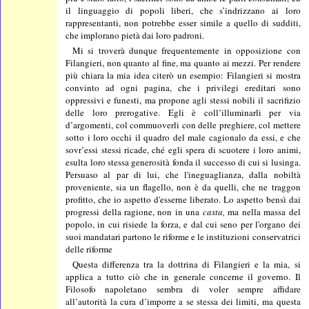
il linguaggio di popoli liberi, che s’indrizzano ai loro
rappresentanti, non potrebbe esser simile a quello di sudditi,
che implorano pietà dai loro padroni.
Mi si troverà dunque frequentemente in opposizione con
Filangieri, non quanto al fine, ma quanto ai mezzi. Per rendere
più chiara la mia idea citerò un esempio: Filangieri si mostra
convinto ad ogni pagina, che i privilegi ereditari sono
oppressivi e funesti, ma propone agli stessi nobili il sacrifizio
delle loro prerogative. Egli è coll’illuminarli per via
d’argomenti, col commuoverli con delle preghiere, col mettere
sotto i loro occhi il quadro del male cagionalo da essi, e che
sovr’essi stessi ricade, ché egli spera di scuotere i loro animi,
esulta loro stessa generosità fonda il successo di cui si lusinga.
Persuaso al par di lui, che l'ineguaglianza, dalla nobiltà
proveniente, sia un flagello, non è da quelli, che ne traggon
profitto, che io aspetto d'esserne liberato. Lo aspetto bensì dai
progressi della ragione, non in una
casta,
ma nella massa del
popolo, in cui risiede la forza, e dal cui seno per l'organo dei
suoi mandatari partono le riforme e le instituzioni conservatrici
delle riforme
Questa differenza tra la dottrina di Filangieri e la mia, si
applica a tutto ciò che in generale concerne il governo. Il
Filosofo napoletano sembra di voler sempre affidare
all’autorità la cura d’imporre a se stessa dei limiti, ma questa