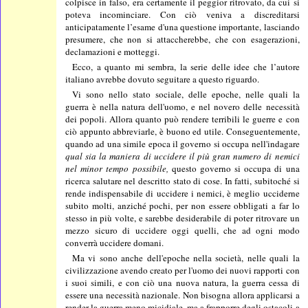
colpisce in falso, era certamente il peggior ritrovato, da cui si
poteva incominciare. Con ciò veniva a discreditarsi
anticipatamente l’esame d'una questione importante, lasciando
presumere, che non si attaccherebbe, che con esagerazioni,
declamazioni e motteggi.
Ecco, a quanto mi sembra, la serie delle idee che l’autore
italiano avrebbe dovuto seguitare a questo riguardo.
Vi sono nello stato sociale, delle epoche, nelle quali la
guerra è nella natura dell'uomo, e nel novero delle necessità
dei popoli. Allora quanto può rendere terribili le guerre e con
ciò appunto abbreviarle, è buono ed utile. Conseguentemente,
quando ad una simile epoca il governo si occupa nell'indagare
qual sia la maniera di uccidere il più gran numero di nemici
nel minor tempo possibile,
questo governo si occupa di una
ricerca salutare nel descritto stato di cose. In fatti, subitoché si
rende indispensabile di uccidere i nemici, è meglio ucciderne
subito molti, anziché pochi, per non essere obbligati a far lo
stesso in più volte, e sarebbe desiderabile di poter ritrovare un
mezzo sicuro di uccidere oggi quelli, che ad ogni modo
converrà uccidere domani.
Ma vi sono anche dell'epoche nella società, nelle quali la
civilizzazione avendo creato per l'uomo dei nuovi rapporti con
i suoi simili, e con ciò una nuova natura, la guerra cessa di
essere una necessità nazionale. Non bisogna allora applicarsi a
render la guerra meno micidiale, ma a frapporre degli ostacoli a