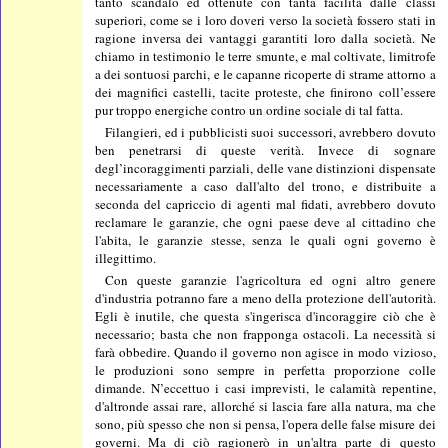
tanto scandalo ed ottenute con tanta facilità dalle classi
superiori, come se i loro doveri verso la società fossero stati in
ragione inversa dei vantaggi garantiti loro dalla società. Ne
chiamo in testimonio le terre smunte, e mal coltivate, limitrofe
a dei sontuosi parchi, e le capanne ricoperte di strame attorno a
dei magnifici castelli, tacite proteste, che finirono coll’essere
pur troppo energiche contro un ordine sociale di tal fatta.
Filangieri, ed i pubblicisti suoi successori, avrebbero dovuto
ben penetrarsi di queste verità. Invece di sognare
degl’incoraggimenti parziali, delle vane distinzioni dispensate
necessariamente a caso dall'alto del trono, e distribuite a
seconda del capriccio di agenti mal fidati, avrebbero dovuto
reclamare le garanzie, che ogni paese deve al cittadino che
l'abita, le garanzie stesse, senza le quali ogni governo è
illegittimo.
Con queste garanzie l'agricoltura ed ogni altro genere
d'industria potranno fare a meno della protezione dell'autorità.
Egli è inutile, che questa s'ingerisca d'incoraggire ciò che è
necessario; basta che non frapponga ostacoli. La necessità si
farà obbedire. Quando il governo non agisce in modo vizioso,
le produzioni sono sempre in perfetta proporzione colle
dimande. N’eccettuo i casi imprevisti, le calamità repentine,
d'altronde assai rare, allorché si lascia fare alla natura, ma che
sono, più spesso che non si pensa, l'opera delle false misure dei
governi. Ma di ciò ragionerò in un'altra parte di questo