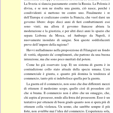
La Svezia si slancia pazzamente contro la Russia. La Polonia è
divisa, e se non ne risulta una guerra, ciò nasce, perché i
condividenti si mettono tre contro uno. Finalmente i re
dell’Europa si coalizzano contro la Francia, che vuol darsi un
governo libero: dopo dieci anni di fieri combattimenti essi
sono vinti; ma allora il governo francese abiura la
moderazione e la giustizia, e per altri dieci anni lo spazio che
separa Lisbona da Mosca, ed Amburgo da Napoli, è
nuovamente inondato di sangue. Son queste soddisfacenti
prove dell’impero della ragione?
Havvi nulladimeno nella proposizione di Filangieri un fondo
di verità, sfigurato da' complimenti, che partono da una buona
intenzione, ma che sono poco meritati dal potere.
Come ho già osservato (cap. Il) un sistema di guerra è in
contradizione collo stato attuale della specie umana. L'era
commerciale è giunta, e. quanto più domina la tendenza al
commercio, tanto più si indebolisce quella per la guerra.
La guerra ed il commercio, non sono che due differenti mezzi
di ottenere il medesimo scopo, quello cioè di possedere ciò
che si brama. Il commercio non è altro che un omaggio, che,
chi aspira al possesso, rende alla forza del possessore. Esso è un
tentativo per ottenere di buon grado quanto non si spera più di
ottenere colla violenza. Un uomo, che sarebbe sempre il più
forte, non avrebbe mai l’idea del commercio. L’esperienza sola,