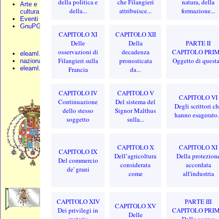
della politica e
che Filangieri
natura, della
Arte e
della...
attribuisce...
formazione...
cultura
Eventi
GnuPG
CAPITOLO XI
CAPITOLO XII
Delle
Della
PARTE II
osservazioni di
decadenza
CAPITOLO PRI
eleaml.org
Filangieri sulla
pronosticata
Oggetto di questa.
nazionali.org
eleaml.altervista
Francia
da...
CAPITOLO IV
CAPITOLO V
CAPITOLO VI
Continuazione
Del sistema del
Degli scrittori c
dello stesso
Signor Malthus
hanno esagerato.
soggetto
sulla...
CAPITOLO X
CAPITOLO XI
CAPITOLO IX
Dell’agricoltura
Della protezion
Del commercio
considerata
accordata
de' grani
come
all'industria
CAPITOLO XIV
PARTE III
CAPITOLO XV
Dei privilegi in
CAPITOLO PRI
Delle
materie
Delle accuse