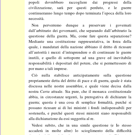
popoli dovrebbero raccogliere dai progressi della
civilizzazione, sarà per questi perduto, e le guerre
continueranno lungo tempo dopo terminata l’epoca della loro
necessità.
Non perverremo dunque a preservare i governati
dall’arbitrario dei governanti, che separando dall’arbitrario la
questione della guerra. Ma, come fare questa separazione?
Mediante una costituzione rappresentativa, in forza della
quale, i mandatari della nazione abbiano il dritto di ricusare
all’autorità i mezzi d’intraprendere o di continuare le guerre
inutili, e quello di sottoporre ad una grave ed inevitabile
responsabilità i depositari del potere, che si permettessero di
por mano a tali imprese.
Ciò nulla stabilisce anticipatamente sulla questione
propriamente detta del dritto di pace e di guerra, quale è stata
discussa nelle nostre assemblee, e quale viene decisa dalla
nostra
Carta
attuale. Sia pure, che il monarca costituzionale
abbia, in circostanze urgenti, la prerogativa di dichiarare la
guerra; questa è una cosa di semplice formalità, purché si
possano ricusare ai di lui ministri i fondi indispensabili per
sostenerla, e purché questi stessi ministri siano responsabili
alla dichiarazione da essi suggerita al re.
Vedesi subito, che in una simile questione (e Io stesso
accaderà in molte altre) lo scioglimento della difficoltà