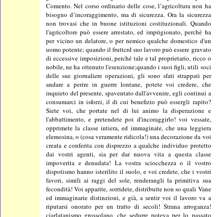
Comento. Nel corso ordinario delle cose, l’agricoltura non ha
bisogno d’incoraggimento, ma di sicurezza. Ora la sicurezza
non trovasi che in buone istituzioni costituzionali. Quando
l'agricoltore può essere arrestato, ed imprigionato, perché ha
per vicino un delatore, o per nemico qualche domestico d'un
uomo potente; quando il fruttcrd suo lavoro può essere gravato
di eccessive imposizioni, perché tale e tal proprietario, ricco o
nobile, ne ha ottenuto l'esenzione;quando i suoi figli, utili soci
delle sue giornaliere operazioni, gli sono sfati strappati per
andare a perire in guerre lontane, potete voi credere, che
inquieto del presente, spaventato dall'avvenire, egli continui a
consumarci in isforzi, il di cui benefizio può essergli rapito?
Siete voi, che portate nel di lui animo la disperazione e
l'abbattimento, e pretendete poi d'incoraggirlo! voi vessate,
opprimete la classe intiera, ed immaginate, che una leggiera
elemosina, o (cosa veramente ridicola!) una decorazione da voi
creata e conferita con disprezzo a qualche individuo protetto
dai vostri agenti, sia per dar nuova vita a questa classe
impoverita e denudata! La vostra sciocchezza o il vostro
dispotismo hanno isterilito il suolo, e voi credete, che i vostri
favori, simili ai raggi del sole, renderangli la primitiva sua
fecondità! Voi apparite, sorridete, distribuite non so quali Vane
ed immaginarie distinzioni, e già, a sentir voi il lavoro va a
riputarsi onorato per un tratto di secoli! Strana arroganza!
ciarlatanismo grossolano, che sedurre poteva per lo passato