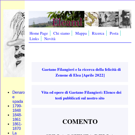
Home Page
Chi siamo
Mappa
Ricerca
Posta
Links
Novità
Gaetano Filangieri e la ricerca della felicità di
Zenone di Elea [Aprile 2022]
Vita ed opere di Gaetano Filangieri: Elenco dei
Denaro
e
testi pubblicati sul nostro sito
spada
1799-
1848
1848-
COMENTO
1861
1861-
1870
La