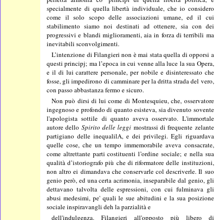
specialmente di quella libertà individuale, che io considero
come il solo scopo delle associazioni umane, ed il cui
stabilimento siamo noi destinati ad ottenere, sia con dei
progressivi e blandi miglioramenti, aia in forza di terribili ma
inevitabili sconvolgimenti.
L’intenzione di Filangieri non è mai stata quella di opporsi a
questi principj; ma l’epoca in cui venne alla luce la sua Opera,
e il di lui carattere personale, per nobile e disinteressato che
fosse, gli impedirono di camminare per la dritta strada del vero,
con passo abbastanza fermo e sicuro.
Non può dirsi di lui come di Montesquieu, che, osservatore
ingegnoso e profondo di quanto esisteva, sia divenuto sovente
l'apologista sottile di quanto aveva osservato. L'immortale
autore dello
Spirito delle leggi
mostrassi di frequente zelante
partigiano delle inequalilA, e dei privilegi. Egli riguardava
quelle cose, che un tempo immemorabile aveva consacrate,
come altrettante parti costituenti l’ordine sociale; e nella sua
qualità d’istoriografo più che di riformatore delle instituzioni,
non altro ei dimandava che conservarle col descriverle. Il suo
genio però, ed una certa acrimonia, inseparabile dal genio, gli
dettavano talvolta delle espressioni, con cui fulminava gli
abusi medesimi, pe' quali le sue abitudini e la sua posizione
sociale inspiravangli deh la parzialità e
dell'indulgenza. Filangieri all'opposto più libero di