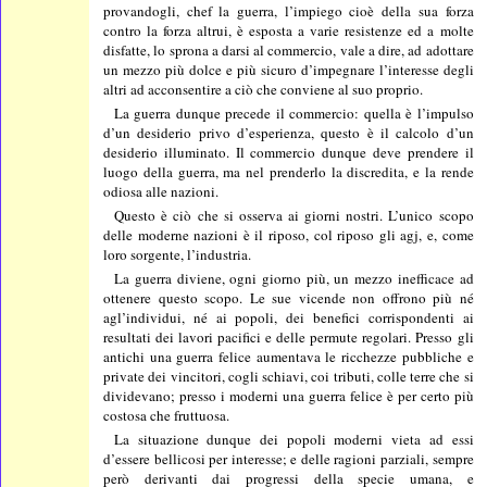
provandogli, chef la guerra, l’impiego cioè della sua forza
contro la forza altrui, è esposta a varie resistenze ed a molte
disfatte, lo sprona a darsi al commercio, vale a dire, ad adottare
un mezzo più dolce e più sicuro d’impegnare l’interesse degli
altri ad acconsentire a ciò che conviene al suo proprio.
La guerra dunque precede il commercio: quella è l’impulso
d’un desiderio privo d’esperienza, questo è il calcolo d’un
desiderio illuminato. Il commercio dunque deve prendere il
luogo della guerra, ma nel prenderlo la discredita, e la rende
odiosa alle nazioni.
Questo è ciò che si osserva ai giorni nostri. L’unico scopo
delle moderne nazioni è il riposo, col riposo gli agj, e, come
loro sorgente, l’industria.
La guerra diviene, ogni giorno più, un mezzo inefficace ad
ottenere questo scopo. Le sue vicende non offrono più né
agl’individui, né ai popoli, dei benefici corrispondenti ai
resultati dei lavori pacifici e delle permute regolari. Presso gli
antichi una guerra felice aumentava le ricchezze pubbliche e
private dei vincitori, cogli schiavi, coi tributi, colle terre che si
dividevano; presso i moderni una guerra felice è per certo più
costosa che fruttuosa.
La situazione dunque dei popoli moderni vieta ad essi
d’essere bellicosi per interesse; e delle ragioni parziali, sempre
però derivanti dai progressi della specie umana, e