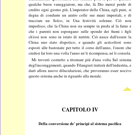
qualche buon vaneggiatore, ma che, là Dio mercé perde di
credito ogni giorno più. L'imperator della China, egli pure, si
degna di condurre un aratro colle sue mani imperiali, e di
tracciare un Solco, in Una festività solenne. Ciò non
impedisce, che la China non sia sempre in preda al la farne e
che i parenti non espongano sulle sponde dei fiumi i figli
ch'essi non sono in istato di nutrire. Ciò nasce dall'essere la
China uno stato dispotico; e quando gli acricoltori sono
esposti alle bastonate per tutto il corso dell'anno, l'onore che
credesi far loro una volta l'anno né li ricompensa, né li consola.
Mi troverò costretto a ritornare più d'una volta Sul sistema
degl'incoraggimenti, quando Filangieri tratterà dell'industria, e
darò allora nuove dilucidazioni, che proveranno esser nocivo
questo sistema anche in riguardo alla morale.
CAPITOLO IV
Della conversione de' principi al sistema pacifica