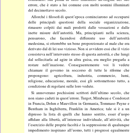
errore, che è stato a lui comune con molti uomini illuminati
del decimottavo secolo.
Allorché i filosofi di quest’epoca cominciarono ad occuparsi
delle principali questioni della sociale organizzazione,
rimasero colpiti dai mali prodotti dalle vessazioni e dalle
inette misure dell’autorità. Ma, principianti nella scienza,
pensarono, che facendosi differente uso dell’autorità
medesima, si otterrebbe un bene proporzionato al male che era
derivato dal di lei uso vizioso. Non si avvidero essi che il vizio
consisteva nell’intervento stesso di questa autorità, e che lungi
dal sollecitarla ad agire in altra guisa, era meglio pregarla a
restare nell’inazione. Conseguentemente voi li vedete
chiamare il governo in soccorso di tutte le riforme che
propongono: agricoltura, industria, commercio, lumi,
religione, educazione, morale, essi gli sottomettono tutto, a
condizione di regolarsi sulle loro vedute.
Sì annoverano pochissimi scrittori dell’ultimo secolo, che
non siano caduti in quest’errore. Turgot, Mirabeau e Condorcet
in Francia, Dohm e Mauvillon in Germania, Tommaso Payne e
Bentham in Inghilterra, Franklin in America; tale si è a un
dipresso la lista di quelli che hanno sentito, esser d’uopo
affidare alla libertà, all’interesse individuale, all’attività, che
l’esercizio delle proprie facoltà
e
la soppressione di qualunque
impedimento inspirano all’uomo, tutti i progressi egualmente