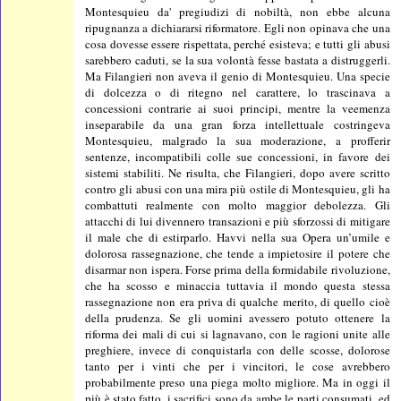
Montesquieu da' pregiudizi di nobiltà, non ebbe alcuna
ripugnanza a dichiararsi riformatore. Egli non opinava che una
cosa dovesse essere rispettata, perché esisteva; e tutti gli abusi
sarebbero caduti, se la sua volontà fesse bastata a distruggerli.
Ma Filangieri non aveva il genio di Montesquieu. Una specie
di dolcezza o di ritegno nel carattere, lo trascinava a
concessioni contrarie ai suoi principi, mentre la veemenza
inseparabile da una gran forza intellettuale costringeva
Montesquieu, malgrado la sua moderazione, a profferir
sentenze, incompatibili colle sue concessioni, in favore dei
sistemi stabiliti. Ne risulta, che Filangieri, dopo avere scritto
contro gli abusi con una mira più ostile di Montesquieu, gli ha
combattuti realmente con molto maggior debolezza. Gli
attacchi di lui divennero transazioni e più sforzossi di mitigare
il male che di estirparlo. Havvi nella sua Opera un’umile e
dolorosa rassegnazione, che tende a impietosire il potere che
disarmar non ispera. Forse prima della formidabile rivoluzione,
che ha scosso e minaccia tuttavia il mondo questa stessa
rassegnazione non era priva di qualche merito, di quello cioè
della prudenza. Se gli uomini avessero potuto ottenere la
riforma dei mali di cui si lagnavano, con le ragioni unite alle
preghiere, invece di conquistarla con delle scosse, dolorose
tanto per i vinti che per i vincitori, le cose avrebbero
probabilmente preso una piega molto migliore. Ma in oggi il
più è stato fatto, i sacrifici sono da ambe le parti consumati, ed