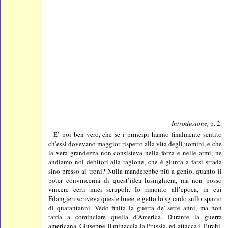
Introduzione,
p. 2.
E’ poi ben vero, che se i principi hanno finalmente sentito
ch’essi dovevano maggior rispetto alla vita degli uomini, e che
la vera grandezza non consisteva nella forza e nelle armi, ne
andiamo noi debitori alla ragione, che è giunta a farsi strada
sino presso ai troni? Nulla manderebbe più a genio, quanto il
poter convincermi di quest’idea lusinghiera, ma non posso
vincere certi miei scrupoli. Io rimonto all’epoca, in cui
Filangieri scriveva queste linee, e getto lo sguardo sullo spazio
di quarantanni. Vedo finita la guerra de' sette anni, ma non
tarda a cominciare quella d’America. Durante la guerra
americana, Giuseppe II minaccia la Prussia, ed attacca i Turchi.