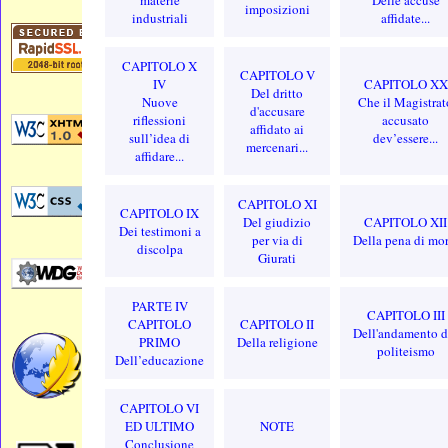
imposizioni
industriali
affidate...
CAPITOLO X
CAPITOLO V
IV
CAPITOLO XX
Del dritto
Nuove
Che il Magistrat
d'accusare
riflessioni
accusato
affidato ai
sull’idea di
dev’essere...
mercenari...
affidare...
CAPITOLO XI
CAPITOLO IX
Del giudizio
CAPITOLO XII
Dei testimoni a
per via di
Della pena di mor
discolpa
Giurati
PARTE IV
CAPITOLO III
CAPITOLO
CAPITOLO II
Dell'andamento d
PRIMO
Della religione
politeismo
Dell’educazione
CAPITOLO VI
ED ULTIMO
NOTE
Conclusione