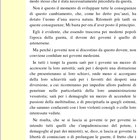
modo stesso che è stata necessariamente preceduta da questa.
Non è questo il momento di sviluppare tutte le conseguenze
di questo cambiamento, che, come ho detto poc’anzi, ha
dotato l’uomo d’una nuova natura. Ritornerò più tardi su
queste conseguenze; Mi basta per ora d’aver posto il principio.
Egli è evidente, che essendo trascorsa pei moderni popoli
l'epoca della guerra, il dovere dei governi è quello di
astenersene.
Ma perché i governi non si discostino da questo dovere, non
conviene confidare nei governi medesimi.
In tutti i tempi la guerra sarò per i governi un mezzo di
accrescere la loro autorità; sarà per i despoti una distrazione
che presenteranno ai loro schiavi, onde meno si accorgano
della loro schiavitù sarà per i favoriti dei despoti una
diversione, a cui ricorreranno per impedire alloro padroni di
penetrare nelle particolarità della loro amministrazione
vessatoria; sarà per i demagoghi un mezzo di accendere le
passioni della moltitudine, e di precipitarla in quegli estremi,
che saranno confacenti con i loro violenti consigli o colle loro
interessate vedute.
Ne risulta, che se si lascia ai governi (e per governi io
intendo tutti quelli che s’impadroniscono del potere, i
demagoghi al pari dei ministri), se, dico, si lascia ai governi la
libertà di cominciare o di prolungare le guerre, il frutto che i