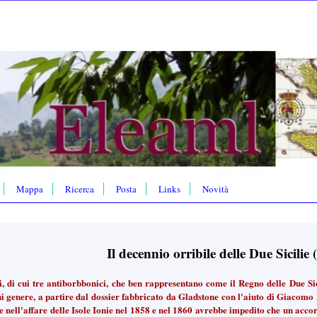
Mappa
Ricerca
Posta
Links
Novità
Il decennio orribile delle Due Sicilie
ti, di cui tre antiborbbonici, che ben rappresentano come il Regno delle Due Sic
ni genere, a partire dal dossier fabbricato da Gladstone con l'aiuto di Giacomo
e nell'affare delle Isole Ionie nel 1858 e nel 1860 avrebbe impedito che un acco