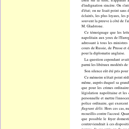
Dieu sur la terre, n'apparaît
d'indignation sincère. On s'in
d'état; on ne lisait point san
éclairés, les plus loyaux, les
souvent la preuve à côté de l'
M. Gladstone.
Ce témoignage que les lettre
napolitain aux yeux de l'Europe
adressant à tous les ministre
cours de Russie, de Prusse et
pour la diplomatie anglaise.
La question cependant avait 
parmi les libéraux modérés de t
Son silence eût été pris pou
Ce mémoire n'était point réd
même, auprès duquel sa grande 
que pour les crimes ordinaire
législation napolitaine et les 
personnelle et mettre l'innoce
police ordinaire, qui exercent 
flagrant délit.
Hors ces cas, n
recueillis contre l'accusé. Qua
que possible le foyer domesti
contreviendrait à ces disposit