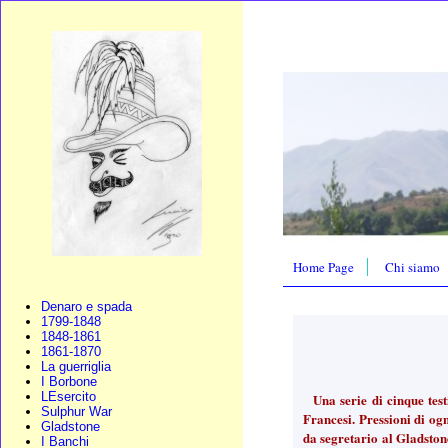
Home Page
Chi siamo
Denaro e spada
1799-1848
1848-1861
1861-1870
La guerriglia
I Borbone
LEsercito
Una serie di cinque tes
Sulphur War
Francesi. Pressioni di og
Gladstone
da segretario al Gladston
I Banchi