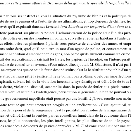
uit sur cette grande affaire la Decisione délia gran cortc spéciale di Napoli nella c
si par tous ses instincts à voir la situation du royaume de Naples et la politique d
é de ses jugemens et à l'autorité de ses affirmations, et trop d'erreurs de chiffres, t
levés qu'il exprimait dans ses
Lettres à lord Aberdeen sur les procès d'état dans le
one portaient sur plusieurs points. L'administration de la police était l'un des pri
 de police est un des membres importans, surveille et épie les habitans à l'aide de s
 les effets, brise les planchers à plaisir sous prétexte de chercher des armes, et em
s ordre écrit, quel qu'il soit, sur un mot d'un agent de police, et constamment sa
ement napolitain d'emprisonner les gens, non parce qu'ils auraient commis un crime
ait des accusations, on saisirait les livres, les papiers de l'inculpé, on l'interroger
 même de consulter un avocat. «Pour mieux dire, ajoutait M. Gladstone, il n'est pas in
Et ne croyez pas que ce soit la faute des individus; c'est là le résultat inévitable d'u
e attaquait sans pitié la justice. Il ne se bornait pas à blâmer quelques imperfecti
'agissait, suivant lui, de la violation incessante, systématique et délibérée de tous 
 écrite, violation, disait-il, accomplie dans la pensée de fouler aux pieds toutes le
d la vertu était unie à l'intelligence, persécution si générale que rien ne pouvait y
 le gouvernement napolitain était poussé par une hostilité
féroce,
cruelle non moins
ontre tout ce qui peut amener un progrès et une amélioration. «C'est, ajoutait-il,
ation de la peur et de la vengeance; c'est la prostitution absolue de la magistrature
ent et délibérément inventées par les conseillers immédiats de la couronne dans l'int
ses, les plus honorables, les plus intelligentes, les plus illustres de tout le pay
s arrachées à des cours de justice dépravées.» M. Gladstone concluait par une atta