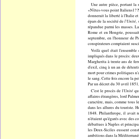
Une autre pièce, portant la
«N'ètes-vous point Italiens1? 
donnerait la liberté à l'Itali
épars de la société de
l'Unité,
répandue parmi les masses. La 
Rome et en Hongrie, poussait 
septembre, en l'honneur de Pi
conspirateurs comptaient susci
Voilà quel était l'ensemble 
impliqués dans le procès: deux
Margherita à trente ans de fer
d'exil, cinq à un an de déten
mort pour crimes politiques n'
le sang. Cette fois encore la 
Par un décret du 30 avril 1851,
C'est le procès de l'
Unité
qu
affaires étrangères, lord Palm
caractère, mais, comme tous le
dans les allures du touriste. 
1848. Philanthrope, il avait 
n'étaient qu'égarés avec des c
débattues à Naples et principa
les Deux-Siciles eussent const
ambitions dans la Méditerrané