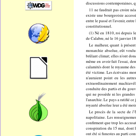
discussions contemporaines, qu
11 ne faudrait pas croire né
existe une bourgeoisie access
entre le passé et l'avenir, entr
constitutionnel.
(1) Né en 1810, roi depuis l
de Calabre, né le 16 janvier 183
Le malheur, quant à présent 
monarchie absolue, eût voulu 
brûlant climat; elles n'ont donc
même en avoir fait l'essai, de
calamités dont le royaume des D
été victime. Les écrivains mon
n'auraient point eu les autr
extraordinairement machiavéli
conduite des partis et du gouv
qui ne possède ni les grandes 
l'anarchie. Le pays a ratifié c
royauté absolue leur a été moin
Le procès de la secte de
l'
napolitaine. Les renseignemen
confirment que trop les accusa
conspiration du 15 mai, dont l
ont été si funestes au parti con