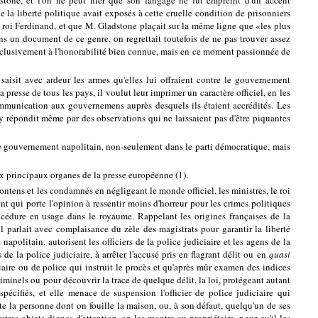
adstone, et l'on ne peut nier que son langage ne fût empreint d'un accent
la liberté politique avait exposés à cette cruelle condition de prisonniers
du roi Ferdinand, et que M. Gladstone plaçait sur la même ligne que «les plus
Dans un document de ce genre, on regrettait toutefois de ne pas trouver assez
e exclusivement à l'honorabilité bien connue, mais en ce moment passionnée de
saisit avec ardeur les armes qu'elles lui offraient contre le gouvernement
presse de tous les pays, il voulut leur imprimer un caractère officiel, en les
ommunication aux gouvernemens auprès desquels ils étaient accrédités. Les
y répondit même par des observations qui ne laissaient pas d'être piquantes
e le gouvernement napolitain, non-seulement dans le parti démocratique, mais
x principaux organes de la presse européenne (1).
ntens et les condamnés en négligeant le monde officiel, les ministres, le roi
t qui porte l'opinion à ressentir moins d'horreur pour les crimes politiques
océdure en usage dans le royaume. Rappelant les origines françaises de la
, il parlait avec complaisance du zèle des magistrats pour garantir la liberté
politain, autorisent les officiers de la police judiciaire et les agens de la
 de la police judiciaire, à arrêter l'accusé pris en flagrant délit ou en
quasi
iaire ou de police qui instruit le procès et qu'après mûr examen des indices
riminels ou pour découvrir la trace de quelque délit, la loi, protégeant autant
écifiés, et elle menace de suspension l'officier de police judiciaire qui
ite la personne dont on fouille la maison, ou, à son défaut, quelqu'un de ses