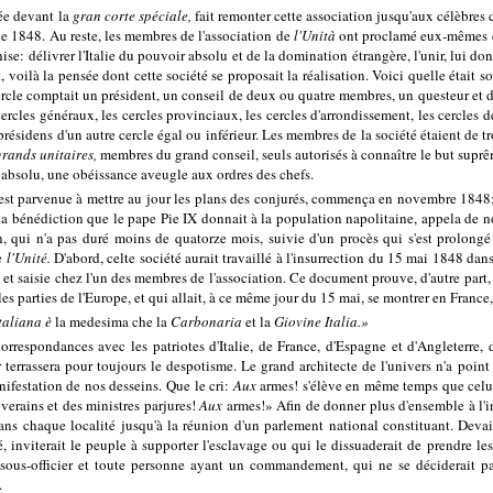
tée devant la
gran corte spéciale,
fait remonter cette association jusqu'aux célèbres
de 1848. Au reste, les membres de l'association de
l'Unità
ont proclamé eux-mêmes cet
se: délivrer l'Italie du pouvoir absolu et de la domination étrangère, l'unir, lui d
t, voilà la pensée dont cette société se proposait la réalisation. Voici quelle était
cle comptait un président, un conseil de deux ou quatre membres, un questeur et d
 cercles généraux, les cercles provinciaux, les cercles d'arrondissement, les cercl
présidens d'un autre cercle égal ou inférieur. Les membres de la société étaient de 
grands unitaires,
membres du grand conseil, seuls autorisés à connaître le but suprê
 absolu, une obéissance aveugle aux ordres des chefs.
 est parvenue à mettre au jour les plans des conjurés, commença en novembre 1848; el
la bénédiction que le pape Pie IX donnait à la population napolitaine, appela de nou
on, qui n'a pas duré moins de quatorze mois, suivie d'un procès qui s'est prolong
de
l'Unité.
D'abord, celte société aurait travaillé à l'insurrection du 15 mai 1848 dans
et saisie chez l'un des membres de l'association. Ce document prouve, d'autre part, p
les parties de l'Europe, et qui allait, à ce même jour du 15 mai, se montrer en Franc
taliana è
la medesima che la
Carbonaria
et la
Giovine Italia.»
respondances avec les patriotes d'Italie, de France, d'Espagne et d'Angleterre, d
r terrassera pour toujours le despotisme. Le grand architecte de l'univers n'a poin
festation de nos desseins. Que le cri:
Aux
armes! s'élève en même temps que celu
uverains et des ministres parjures!
Aux
armes!» Afin de donner plus d'ensemble à l'i
 dans chaque localité jusqu'à la réunion d'un parlement national constituant. Devai
, inviterait le peuple à supporter l'esclavage ou qui le dissuaderait de prendre le
, sous-officier et toute personne ayant un commandement, qui ne se déciderait pas 
.