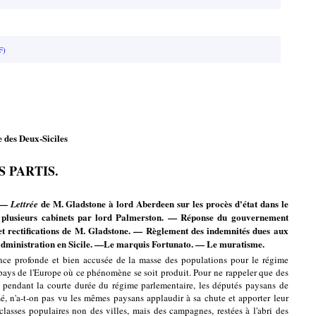
F)
 des Deux-Siciles
 PARTIS.
—
de M. Gladstone à lord Aberdeen sur les procès d'état dans le
Lettrée
 plusieurs cabinets par lord Palmerston. — Réponse du gouvernement
et rectifications de M. Gladstone. — Règlement des indemnités dues aux
on administration en Sicile. —Le marquis Fortunato. — Le muratisme.
érence profonde et bien accusée de la masse des populations pour le régime
l pays de l'Europe où ce phénomène se soit produit. Pour ne rappeler que des
e, pendant la courte durée du régime parlementaire, les députés paysans de
, n'a-t-on pas vu les mêmes paysans applaudir à sa chute et apporter leur
lasses populaires non des villes, mais des campagnes, restées à l'abri des