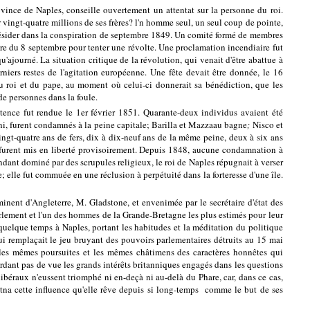
ovince de Naples, conseille ouvertement un attentat sur la personne du roi.
 vingt-quatre millions de ses frères? l'n homme seul, un seul coup de pointe,
is résider dans la conspiration de septembre 1849. Un comité formé de membres
taire du 8 septembre pour tenter une révolte. Une proclamation incendiaire fut
'ajourné. La situation critique de la révolution, qui venait d'être abattue à
niers restes de l'agitation européenne. Une fête devait être donnée, le 16
u roi et du pape, au moment où celui-ci donnerait sa bénédiction, que les
de personnes dans la foule.
tence fut rendue le 1er février 1851. Quarante-deux individus avaient été
ini, furent condamnés à la peine capitale; Barilla et Mazzaau bagne
;
Nisco et
vingt-quatre ans de fers, dix à dix-neuf ans de la même peine, deux à six ans
it furent mis en liberté provisoirement. Depuis 1848, aucune condamnation à
ndant dominé par des scrupules religieux, le roi de Naples répugnait à verser
 elle fut commuée en une réclusion à perpétuité dans la forteresse d'une île.
ent d'Angleterre, M. Gladstone, et envenimée par le secrétaire d'état des
arlement et l'un des hommes de la Grande-Bretagne les plus estimés pour leur
quelque temps à Naples, portant les habitudes et la méditation du politique
qui remplaçait le jeu bruyant des pouvoirs parlementaires détruits au 15 mai
s les mêmes poursuites et les mêmes châtimens des caractères honnêtes qui
erdant pas de vue les grands intérêts britanniques engagés dans les questions
libéraux n'eussent triomphé ni en-deçà ni au-delà du Phare, car, dans ce cas,
l'Etna cette influence qu'elle rêve depuis si long-temps comme le but de ses