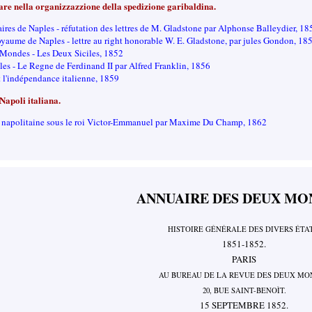
re nella organizzazzione della spedizione garibaldina.
ffaires de Naples - réfutation des lettres de M. Gladstone par Alphonse Balleydier, 18
royaume de Naples - lettre au right honorable W. E. Gladstone, par jules Gondon, 18
Mondes - Les Deux Siciles, 1852
les - Le Regne de Ferdinand II par Alfred Franklin, 1856
t l'indépendance italienne, 1859
 Napoli italiana.
té napolitaine sous le roi Victor-Emmanuel par Maxime Du Champ, 1862
ANNUAIRE DES DEUX MO
HISTOIRE GÉNÉRALE DES DIVERS ÉTAT
1851-1852.
PARIS
AU BUREAU DE LA REVUE DES DEUX MO
20, BUE SAINT-BENOÌT.
15 SEPTEMBRE 1852.