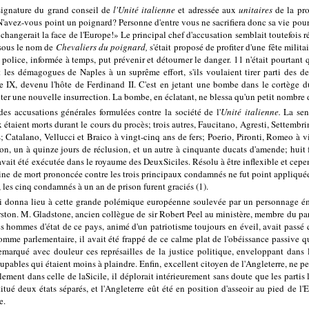
 signature du grand conseil de
l'Unité italienne
et adressée aux
unitaires
de la pr
N'avez-vous point un poignard? Personne d'entre vous ne sacrifiera donc sa vie pour
e et changerait la face de l'Europe!» Le principal chef d'accusation semblait toutefo
sous le nom de
Chevaliers du poignard,
s'était proposé de profiter d'une fête mili
police, informée à temps, put prévenir et détourner le danger. 11 n'était pourtant qu
les démagogues de Naples à un suprême effort, s'ils voulaient tirer parti des der
e IX, devenu l'hôte de Ferdinand II. C'est en jetant une bombe dans le cortège d
ter une nouvelle insurrection. La bombe, en éclatant, ne blessa qu'un petit nombre 
des accusations générales formulées contre la société de l'
Unité italienne.
La sen
 étaient morts durant le cours du procès; trois autres, Faucitano, Agresti, Settembr
s; Catalano, Vellucci et Braico à vingt-cinq ans de fers; Poerio, Pironti, Romeo à 
tion, un à quinze jours de réclusion, et un autre à cinquante ducats d'amende; hu
avait été exécutée dans le royaume des DeuxSiciles. Résolu à être inflexible et cepe
peine de mort prononcée contre les trois principaux condamnés ne fut point appliquée;
 les cinq condamnés à un an de prison furent graciés (1).
i donna lieu à cette grande polémique européenne soulevée par un personnage émin
erston. M. Gladstone, ancien collègue de sir Robert Peel au ministère, membre du p
s hommes d'état de ce pays, animé d'un patriotisme toujours en éveil, avait passé 
Homme parlementaire, il avait été frappé de ce calme plat de l'obéissance passive 
remarqué avec douleur ces représailles de la justice politique, enveloppant dan
oupables qui étaient moins à plaindre. Enfin, excellent citoyen de l'Angleterre, ne p
lement dans celle de laSicile, il déplorait intérieurement sans doute que les partis 
itué deux états séparés, et l'Angleterre eût été en position d'asseoir au pied de 
e.