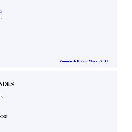
51
51
Zenone di Elea – Marzo 2014
NDES
S.
NDES