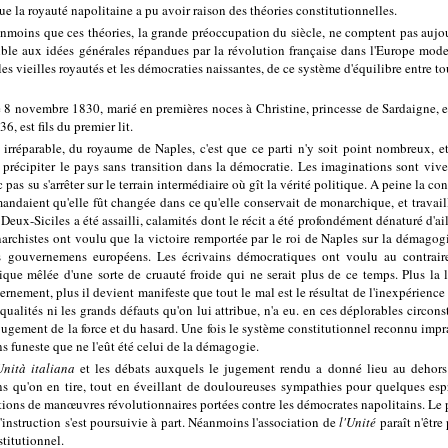
e la royauté napolitaine a pu avoir raison des théories constitutionnelles.
anmoins que ces théories, la grande préoccupation du siècle, ne comptent pas aujo
ible aux idées générales répandues par la révolution française dans l'Europe mode
e les vieilles royautés et les démocraties naissantes, de ce système d'équilibre entre 
e 8 novembre 1830, marié en premières noces à Christine, princesse de Sardaigne, e
6, est fils du premier lit.
irréparable, du royaume de Naples, c'est que ce parti n'y soit point nombreux, et
précipiter le pays sans transition dans la démocratie. Les imaginations sont vive
 pas su s'arrêter sur le terrain intermédiaire où gît la vérité politique. A peine la c
mandaient qu'elle fût changée dans ce qu'elle conservait de monarchique, et travail
eux-Siciles a été assailli, calamités dont le récit a été profondément dénaturé d'ail
archistes ont voulu que la victoire remportée par le roi de Naples sur la démagogi
es gouvernemens européens. Les écrivains démocratiques ont voulu au contrair
que mêlée d'une sorte de cruauté froide qui ne serait plus de ce temps. Plus la l
ernement, plus il devient manifeste que tout le mal est le résultat de l'inexpérience
qualités ni les grands défauts qu'on lui attribue, n'a eu. en ces déplorables circons
e jugement de la force et du hasard. Une fois le système constitutionnel reconnu impr
s funeste que ne l'eût été celui de la démagogie.
Unità italiana
et les débats auxquels le jugement rendu a donné lieu au dehors o
s qu'on en tire, tout en éveillant de douloureuses sympathies pour quelques es
tions de manœuvres révolutionnaires portées contre les démocrates napolitains. Le
'instruction s'est poursuivie à part. Néanmoins l'association de
l'Unité
paraît n'êtr
stitutionnel.