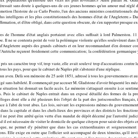
 aux populations qu'entouré des vices les plus révoltans.» Ainsi parlait M. Gl
téressait sans doute à quelques-uns de ces jeunes hommes qu'un amour mal réglé de 
s émotion l'histoire de ce Carlo Poerio, l'un des anciens ministres constitutionnels 
 plus intelligens et les plus constitutionnels des hommes d'état de l'Angleterre.» 
affirmation, et d'être obligé, dans cette question obscure, de s'en rapporter presqu
s de l'homme d'état anglais portaient avec elles suffisait à lord Palmerston. 11 
. Il ne se contenta point de voir la polémique violente qu'elles soulevèrent dans la 
s d'Angleterre auprès des grands cabinets et en leur recommandant d'en donner c
 d'Autriche reçurent froidement cette communication; la confédération germanique 
pris un caractère trop vif, trop vaste, elle avait soulevé trop d'accusations contr
ous les pays, pour que le cabinet de Naples pût s'abstenir d'une réplique.
r un aveu. Delà son mémoire du 25 août 1851, adressé à tous les gouvernemens et au
igé sans habileté. Il commençait par accuser M. Gladstone d'avoir fréquenté les méco
situation lui donnait un facile accès. Le mémoire s'attaquait ensuite à ce sentimen
s. Puis le cabinet de Naples entrait dans un exposé détaillé des formes de la pr
éloges dont elle a été plusieurs fois l'objet de la part des jurisconsultes français
nce à l'abri de tout abus. Les lois, suivant les expressions mêmes du gouvernement na
dans la capitale et dans les chefs-lieux des provinces et des districts les fonctions
ul ne peut être arrêté qu'en vertu d'un mandat de dépôt décerné par l'autorité judic
nd il est nécessaire de visiter le domicile de quelque citoyen pour saisir des objets c
que, ne permet d'y pénétrer que dans les cas extraordinaires et soigneusement sp
ions. Elle exige en outre que l'officier soit accompagné de deux témoins, qu'il inv