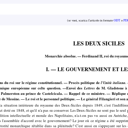
(se vuoi, scarica l'articolo in formato
ODT
o
PD
LES DEUX SICILES
Monarchie absolue. — Ferdinand II, roi du royaume
I. — LE GOUVERNEMENT ET LES
s du roi sur le régime constitutionnel. — Procès politique de
l'Unità italiana.
mique européenne sur celte question. —Envoi des
de M. Gladstone à
Lettres
d Palmerston au prince de Castelcicala. — Rappel de ce ministre. — Réplique 
ge de Messine. — Le roi et le personnel politique. — Le général Filangieri et s
 la situation intérieure du royaume des Deux-Siciles depuis 1849, c'est l'indiff
ut doté en 1848, et qu'il n'a pas su conserver. Les Deux-Siciles ne sont pas le seu
ition intellectuelle et morale des Napolitains, n'a-t-on pas vu aussi en Autrich
s l'assemblée d'accord avec le gouvernement? Le jour où ce régime a été supprimé
orité monarchique rétablie dans sa plénitude? C'est aussi en s'appuyant sur les c