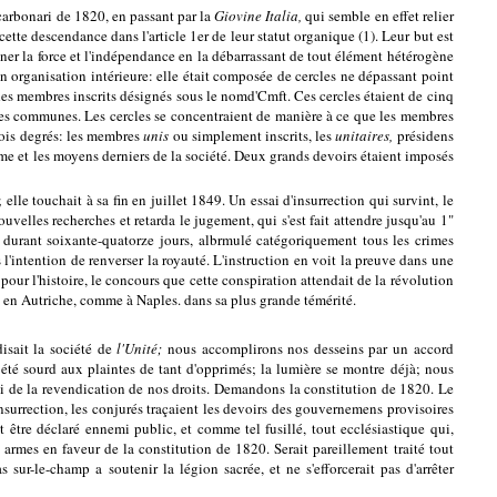
 carbonari de 1820, en passant par la
Giovine Italia,
qui semble en effet relier
te descendance dans l'article 1er de leur statut organique (1). Leur but est
onner la force et l'indépendance en la débarrassant de tout élément hétérogène
 son organisation intérieure: elle était composée de cercles ne dépassant point
es membres inscrits désignés sous le nomd'Cmft. Ces cercles étaient de cinq
es des communes. Les cercles se concentraient de manière à ce que les membres
trois degrés: les membres
unis
ou simplement inscrits, les
unitaires,
présidens
me et les moyens derniers de la société. Deux grands devoirs étaient imposés
le touchait à sa fin en juillet 1849. Un essai d'insurrection qui survint, le
velles recherches et retarda le jugement, qui s'est fait attendre jusqu'au 1"
é durant soixante-quatorze jours, albrmulé catégoriquement tous les crimes
 l'intention de renverser la royauté. L'instruction en voit la preuve dans une
our l'histoire, le concours que cette conspiration attendait de la révolution
e, en Autriche, comme à Naples. dans sa plus grande témérité.
isait la société de
l'Unité;
nous accomplirons nos desseins par un accord
t été sourd aux plaintes de tant d'opprimés; la lumière se montre déjà; nous
i de la revendication de nos droits. Demandons la constitution de 1820. Le
nsurrection, les conjurés traçaient les devoirs des gouvernemens provisoires
t être déclaré ennemi public, et comme tel fusillé, tout ecclésiastique qui,
s armes en faveur de la constitution de 1820. Serait pareillement traité tout
sur-le-champ a soutenir la légion sacrée, et ne s'efforcerait pas d'arrêter