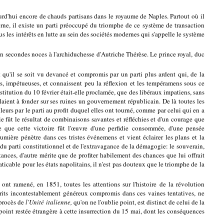
urd'hui encore de chauds partisans dans le royaume de Naples. Partout où il
rne, il existe un parti préoccupé du triomphe de ce système de transaction
tous les intérêts en lutte au sein des sociétés modernes qui s'appelle le système
n secondes noces à l'archiduchesse d'Autriche Thérèse. Le prince royal, duc
 qu'il se soit vu devancé et compromis par un parti plus ardent qui, de la
s, impétueuses, et connaissent peu la réflexion et les tempéramens sous ce
onstitution du 10 février était-elle proclamée, que des libéraux impatiens, sans
laient à fonder sur ses ruines un gouvernement républicain. De là toutes les
leurs par le parti au profit duquel elles ont tourné, comme par celui qui en a
e fût le résultat de combinaisons savantes et réfléchies et d'un courage que
e que cette victoire fût l'œuvre d'une perfidie consommée, d'une pensée
umière pénètre dans ces tristes événemens et vient éclairer les plans et la
 du parti constitutionnel et de l'extravagance de la démagogie: le souverain,
tances, d'autre mérite que de profiter habilement des chances que lui offrait
aticable pour les états napolitains, il n'est pas douteux que le triomphe de la
nt ramené, en 1851, toutes les attentions sur l'histoire de la révolution
prits incontestablement généreux compromis dans ces vaines tentatives, ne
 procès de
l'Unité italienne,
qu'on ne l'oublie point, est distinct de celui de la
e point restée étrangère à cette insurrection du 15 mai, dont les conséquences