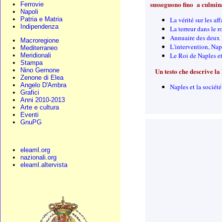
susseguono fino a culmina
Ferrovie
Napoli
Patria e Matria
La vérité sur les a
Indipendenza
La terreur dans le 
Annuaire des deux 
Macroregione
L'intervention, Nap
Mediterraneo
Le Roi de Naples e
Meridionali
Stampa
Nino Gernone
Un testo che descrive la
Zenone di Elea
Angelo D'Ambra
Naples et la socié
Grafici
Anni 2010-2013
Arte e cultura
Eventi
GnuPG
eleaml.org
nazionali.org
eleaml.altervista