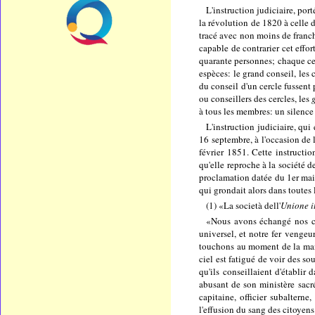
L'instruction judiciaire, por
la révolution de 1820 à celle 
tracé avec non moins de franchi
capable de contrarier cet effor
quarante personnes; chaque cer
espèces: le grand conseil, les
du conseil d'un cercle fussent 
ou conseillers des cercles, les
à tous les membres: un silence
L'instruction judiciaire, qui
16 septembre, à l'occasion de 
février 1851. Cette instructi
qu'elle reproche à la société 
proclamation datée du 1er mai 
qui grondait alors dans toutes 
(1) «La società dell'
Unione i
«Nous avons échangé nos cor
universel, et notre fer vengeu
touchons au moment de la mani
ciel est fatigué de voir des so
qu'ils conseillaient d'établir
abusant de son ministère sacré
capitaine, officier subalterne
l'effusion du sang des citoyens