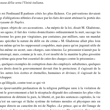
ausa délia setta l'Unità italiana.
u roi Ferdinand II parleurs côtés les plus fâcheux. Ces préventions devaient
rop d'allégations réfutées d'avance par les faits devaient atténuer la portée des
 royaume de Naples.
ncipaux objets de ces accusations. «Au mépris de la loi, disait M. Gladstone,
es agens; il fait des visites domiciliaires ordinairement la nuit, saccage les
prisonne les gens par vingtaines, par centaines, par milliers, sans un mandat
ns spécifier la nature du délit ou du crime.» M. Gladstone allait plus loin
 ou même qu'on les supposerait coupables, mais parce qu'on jugerait utile de
ait lui-même en secret, sans charges, sans témoins. Le prisonnier n'aurait pas le
terrogé, mais, comme je le sais, il est insulté de la manière la plus grossière
n système quia pour but essentiel de créer des charges contre le prisonnier.»
ons, quelques exemples de corruption dans des employés subalternes, quelques
les droits dont le gouvernement devrait être le protecteur; il s'agissait de la
s autres lois écrites et éternelles, humaines et divines; il s'agissait de la
 échapper.
 qu'illégale, contre tout ce qui vit
 une épouvantable profanation de la religion publique unie à la violation de
 dont le gouvernement a fait le réceptacle dégradé des calomnies les plus viles
ention de détruire la paix, la liberté, et, par des sentences capitales, la vie
s; c'est un sauvage et lâche système de tortures morales et physiques mis en
que directe au caractère du roi de Naples. «Le prince, qui se dit l'image de