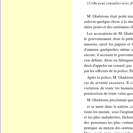
(1) On peut consulter avec fr
M. Gladstone était porté ain
enlever quelque chose à la sûret
idées justes et des sentimens é
Les accusations de M. Gladst
le gouvernement, dont le préfet
maisons, saisit les papiers et
d'amener, quelquefois même san
encore; il accusait le gouvern
s'en défaire. Alors on fabriquer
droit d'appeler un conseil, pas
par les officiers de la police. 
Après la police, M. Gladston
cas de sévérité excessive. Il s
violation de toute loi humaine
persécution de toute vertu quan
M. Gladstone proclamait que
et se meut dans la nation, c
toute loi morale, sous l'inspir
et les plus maladroites, lâchem
des personnes les plus vertueu
pratique au moyen des sentence