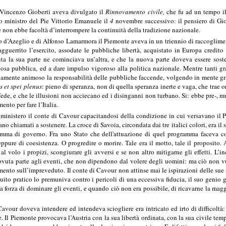
 Vincenzo Gioberti aveva divulgato il
Rinnovamento civile,
che fu ad un tempo il 
 ministro del Pie Vittorio Emanuele il
4
novembre successivo: il pensiero di Gi
 non ebbe facoltà d’interrompere la continuità della tradizione nazionale.
d’Azeglio e di Alfonso Lamarmora il Piemonte aveva in un triennio di raccogliment
 agguerrito l’esercito, assodate le pubbliche libertà, acquistato in Europa credit
 la sua parte ne cominciava un’altra, e che la nuova parte doveva essere sosten
cosa pubblica, ed a dare impulso vigoroso alla politica nazionale. Mentre tanti g
amente animoso la responsabilità delle pubbliche faccende, volgendo in mente gra
s et spei plenus
: pieno di speranza, non di quella speranza inerte e vaga, che trae 
fede, e che le illusioni non acciecano ed i disinganni non turbano. Si: ebbe pre-, mu
ento per fare l’Italia.
 ministero il conte di Cavour capacitandosi della condizione in cui versavano il Pi
ano chiamati a sostenere. La croce di Savoia, circondata dai tre italici colori, era i
mma di governo. Fra uno Stato che dell'attuazione di quel programma faceva cond
ppure di coesistenza. O progredire o morire. Tale era il motto, tale il proposito.
e al volo i propizi, scongiurare gli avversi e se non altro mitigarne gli effetti. L
ovuta parte agli eventi, che non dipendono dal volere degli uomini: ma ciò non vuo
mento sull’impreveduto. Il conte di Cavour non attinse mai le ispirazioni delle sue
ntuito pratico lo premuniva contro i pericoli di una eccessiva fiducia, il suo genio 
a forza di dominare gli eventi, e quando ciò non era possibile, di ricavarne la magg
avour doveva intendere ed intendeva sciogliere era intricato ed irto di difficoltà: 
e. Il Piemonte provocava l’Austria con la sua libertà ordinata, con la sua civile t