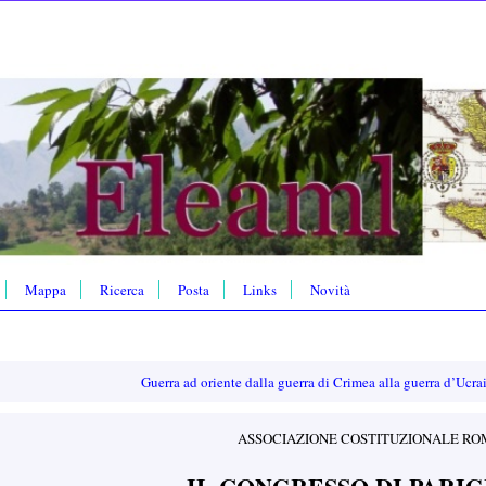
Mappa
Ricerca
Posta
Links
Novità
Guerra ad oriente dalla guerra di Crimea alla guerra d’Ucr
ASSOCIAZIONE COSTITUZIONALE R