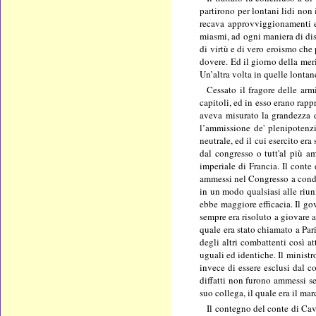
partirono per lontani lidi non 
recava approvviggionamenti e
miasmi, ad ogni maniera di disa
di virtù e di vero eroismo che
dovere. Ed il giorno della meri
Un’altra volta in quelle lontan
Cessato il fragore delle arm
capitoli, ed in esso erano rap
aveva misurato la grandezza de
l’ammissione de' plenipotenzia
neutrale, ed il cui esercito er
dal congresso o tutt'al più am
imperiale di Francia. Il cont
ammessi nel Congresso a condiz
in un modo qualsiasi alle riun
ebbe maggiore efficacia. Il go
sempre era risoluto a giovare 
quale era stato chiamato a Par
degli altri combattenti così a
uguali ed identiche. Il ministr
invece di essere esclusi dal c
diffatti non furono ammessi s
suo collega, il quale era il ma
Il contegno del conte di Cav