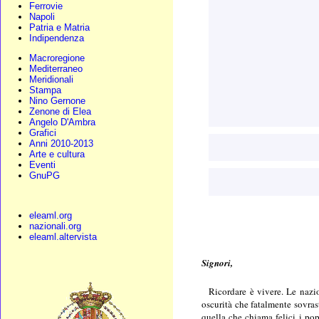
Ferrovie
Napoli
Patria e Matria
Indipendenza
Macroregione
Mediterraneo
Meridionali
Stampa
Nino Gernone
Zenone di Elea
Angelo D'Ambra
Grafici
Anni 2010-2013
Arte e cultura
Eventi
GnuPG
eleaml.org
nazionali.org
eleaml.altervista
Signori,
Ricordare è vivere. Le nazio
oscurità che fatalmente sovrast
quella che chiama felici i pop