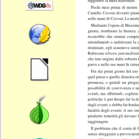
raggiunto la meta nazionale.
Pochi mesi prima di morire
Camillo Cavour diventò primo
nelle mani di Cavour. La morte
Mediante l’opera di Massimo 
guerra, riordinata la finanza,
riconobbe che oramai compiuta
intendimenti a indirizzare la 
dominare, egli assumeva seren
Rubicone
altiora jam meditan
che trae origine dalla robusta 
parve e nelle sue mani fu istrum
Fin dai primi giorni del suo
quel paese e quella dinastia er
promessa, e quindi un progra
possibilità di convivenza e ne
eventi, ma affrettarli, coglier
politiche è pur duopo far la d
dagli eventi e debba far fonda
fatalità degli eventi: il suo i
prudente temerità gli davano l
raggiungere.
Il problema che il conte di C
senza atteggiarsi a provocator