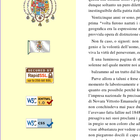
dunque soltanto un puro dilett
inestinguibile della patria ital
Venticinque anni or sono, pro
prima *volta furono narrati i 
geografica era la espressione 
provvida opera di distruzione 
Non fu caso, o signori: non 
genio e la volontà dell’uomo, 
viva la virtù del perseverare, ed
È una luminosa pagina di sto
solenne nel quale mentre noi af
balzammo ad un tratto dal lut
Parve allora a taluni e fors
momento fu laboriosamente e te
quanto era possibile perchè fo
l’impresa nazionale fu precisam
di Novara Vittorio Emanuele pa
non conchiudeva mai pace dure
l’avevano fatta fallire nel 18
presagiva nei suoi proclami i g
in pregio se non coloro che ad
visse abbastanza por vedere con
non piegarono docili il capo a