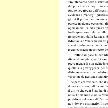
suo intervento nelle discussio
dal principio a conquistare con
furono soggiogati dall’irresist
evidenza a rendergli giustizia
giorni il primo plenipotenzia
parere; in alcune occasioni gl
opera di civiltà, ed a questa o
Nella questione relativa alla
richiedevano dalla Russia si d
(Moldavia e Valacchia) fu tra p
che si riferiscono a quella qu
regno consacra un concetto del
Il trattato di pace fu defin
ritenersi compiuta, se il Congr
preveggenza di non richiedere 
quella sua preveggenza per ric
disinteressato ed incondizion
vincolate da nessuna condizion
Se però era evidente, che il
dovevano essere tali da non urt
il diritto che ogni Stato ha d
nella Lombardia e nella Venez
posizione del conte di Cavour 
non doveva esprimerlo. Il suo
sommariamente riferito porgono