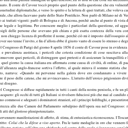
ato. Il conte di Cavour toccò proprio quel punto della questione che era vulnerab
uetudini diplomatiche, e verso lo spirito e la lettera di quei trattati, che voleva can
ntrale, che allora facevano parte dello Stato Pontificio. Non parlò di Milano né di V
o ai trattati vigenti: parlò di Bologna e di Ancona, perchè anche al punto di vista
 legale e legittima. Per conoscere meglio i particolari della questione, ed agguer
sigli delle persone che avevano più chiara e più esatta contezza della vera cond
 non chieggo licenza di profferire il nome, perchè ciò mi è imposto dall'ossequio all
ver suo tenne l’invito, e fin d’allora ebbe il giusto vanto di essere lo strenuo e de
el Congresso di Parigi del giorno 8 aprile 1856 il conte dì Cavour pose in evidenza 
e prevalenza austriaca, i pericoli che cotesta condizione di cose suscitava alla 
rimuovere quei pericoli, di distruggere quei pretesti e di assicurare la tranquillità 
 quel giorno la causa italiana era affermata come causa di civiltà, di ordine, dì pa
l’alleanza anglo-francese sortiva l’effetto, al quale mirava il sommo statista ch
to, narrava: «Quando mi pervenne nella galera dove ero condannato a vivere l
ire il peso delle catene, che mi avvincevano». L'intuito dell’eroico prigioniero divi
lui disegno.
 Congresso si diffuse rapidamente in tutti i canti della nostra penisola, e fu un pl
quero: gli occhi di tutti gli Italiani si rivolsero fiduciosi più che mai al candido as
ono commossi e sdegnati i dominatori stranieri, ed i principi fedifraghi, e presentiro
ntezza alle due Camere del Parlamento subalpino dell’opera sua nel Congresso: ri
i atti del glorioso plenipotenziario.
i pervennero manifestazioni di affetto, di stima, di entusiastica riconoscenza. I Tosca
ritto:
Colui che la difese a viso aperto.
Fra le tante medaglie in oro che vennero fa
’illustre statista: sull’altra una ghirlanda nel centro della quale si leggevano senz’al