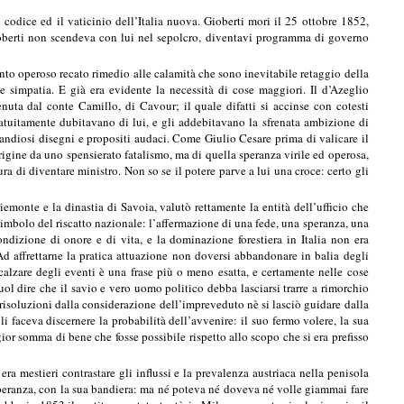
codice ed il vaticinio dell’Italia nuova. Gioberti mori il 25 ottobre 1852,
oberti non scendeva con lui nel sepolcro, diventavi programma di governo
o operoso recato rimedio alle calamità che sono inevitabile retaggio della
o e simpatia. E già era evidente la necessità di cose maggiori. Il d’Azeglio
uta dal conte Camillo, di Cavour; il quale difatti si accinse con cotesti
ratuitamente dubitavano di lui, e gli addebitavano la sfrenata ambizione di
ndiosi disegni e propositi audaci. Come Giulio Cesare prima di valicare il
origine da uno spensierato fatalismo, ma di quella speranza virile ed operosa,
ra di diventare ministro. Non so se il potere parve a lui una croce: certo gli
emonte e la dinastia di Savoia, valutò rettamente la entità dell’ufficio che
l simbolo del riscatto nazionale: l’affermazione di una fede, una speranza, una
izione di onore e di vita, e la dominazione forestiera in Italia non era
 Ad affrettarne la pratica attuazione non doversi abbandonare in balia degli
’incalzare degli eventi è una frase più o meno esatta, e certamente nelle cose
l dire che il savio e vero uomo politico debba lasciarsi trarre a rimorchio
 risoluzioni dalla considerazione dell’impreveduto nè si lasciò guidare dalla
gli faceva discernere la probabilità dell’avvenire: il suo fermo volere, la sua
ior somma di bene che fosse possibile rispetto allo scopo che si era prefisso
era mestieri contrastare gli influssi e la prevalenza austriaca nella penisola
emperanza, con la sua bandiera: ma né poteva né doveva né volle giammai fare