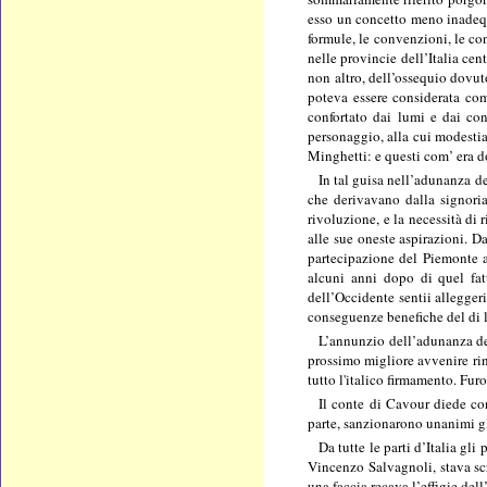
esso un concetto meno inadequ
formule, le convenzioni, le cons
nelle provincie dell’Italia ce
non altro, dell’ossequio dovut
poteva essere considerata come
confortato dai lumi e dai con
personaggio, alla cui modestia
Minghetti: e questi com’ era do
In tal guisa nell’adunanza d
che derivavano dalla signoria 
rivoluzione, e la necessità di 
alle sue oneste aspirazioni. Da
partecipazione del Piemonte al
alcuni anni dopo di quel fat
dell’Occidente sentii allegger
conseguenze benefiche del di 
L’annunzio dell’adunanza del
prossimo migliore avvenire rinac
tutto l'italico firmamento. Fur
Il conte di Cavour diede co
parte, sanzionarono unanimi gl
Da tutte le parti d’Italia gl
Vincenzo Salvagnoli, stava sc
una faccia recava l’effigie dell