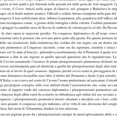
ignoti ai loro padri e già illustrati nelle passale età dalle gesta de' loro maggiori.
 viveri,
il Creso,
bruciò nelle acque di Genova: nel giungere a Balaclava le trup
gio ed al ferale malore asiatico. Ufficiali e soldati furono esemplari nella gara del
 porgeva il loro nobilissimo duce Alfonso Lamarmora, alla grandezza dell’ufficio ad e
tata ricompensa venne: il giorno della battaglia e della vittoria. I soldati piemonte
e spiaggie la candida croce di Savoia fu simbolo di vittoria per la civiltà. Da Nova
i fu dato opera ai negoziati pacifici. Un congresso diplomatico fu all’uopo convoc
presentate tutte le potenze che avevano preso parte alla guerra. Fra queste potenze
lle sue risoluzioni dalla ristrettezza dei confini del suo regno; era un diritto ch
rii piemontesi al Congresso incontrò, come era da aspettarsi, risentite e telaci 
a stato coi! le armi al braccio,, pretendeva assolutamente che il Piemonte il quale ave
messo a dire le sue ragioni in quelle speciali questioni che lo riguardavano. La 
e di Cavour assumendo l’incarico di primo plenipotenziario piemontese dichiarò re
ioni assolutamente pari ed identiche a quelle dei plenipotenziarii degli altri stat
ioni ed ai lavori di quel consesso. Appunto perchè aveva usata la preveggenza di no
verno britannico riconobbe senz’altro il diritto del Piemonte e diede il più schiet
all’Italia, e ravvisava nel conte di Cavour l’uomo predestinato ad assicurare il trio
igi per porgere consiglio sulle cose militari diede l’assicurazione che, come sui cam
ttorno al tappeto verde del consesso diplomatico i plenipotenziarii piemontesi sar
o francese degli affari esteri fu costretto in obbedienza agli ordini del suo sovran
ongresso, i plenipotenziarii piemontesi furono chiamati a decidere con i loro, col
e non quando il congresso era già radunato, ed in virtù di una decisione del cong
rchese Salvatore di Villamarina, diedero la loro adesione.
our nel pigliare posto fra i plenipotenziarii europei fu meravigliosamente abile e s