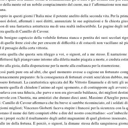
o della mente od un nobile compiacimento del cuore, ma è l’affermazione non mai sup
iana.
prio in questi giorni l’Italia mise il potente anelito della seconda vita. Per la pri
suoi dolori, affermati i suoi diritti, annunziate le sue aspirazioni e fu chiesta giu
non di una fantastica astrattezza ma di una realtà indiscutibile. Le pagine degli in
era quella di Camillo di Cavour.
fu benigno capriccio della volubile fortuna stanca o pentita dei suoi secolari rigor
di quelle forze cioè che per crescere di difficoltà e di ostacoli non vacillano nè p
 il presagio della certa vittoria.
ria quella che questa sera rileggo a voi, o signori, ed a me stesso. È narrazione
fettuosi figli piangevamo intorno alla diletta madre piagata a morte, e creduta estin
to alla gioia, dalla disperazione per la morte alla esultanza per la risurrezione.
e così parrà pure ora ad altri, che quel momento avesse a cagione un fortunato comp
nacemente preparato: fu la conseguenza di fortunati eventi senz'alcun dubbio, ma d
ssero fortunati. La caratteristica spiccata del Re Vittorio Emanuele e di tutti gli
ente quella di chiudere l’animo ad ogni sgomento, e di contrapporre agli avversi eve
rlava con una fiducia, che parve e non era giovanile baldanza, dei migliori destin
vole con l’Austria, ma armistizi che durano dieci anni. Massimo d’Azeglio pensava
48: Camillo di Cavour affermava che fra breve si sarebbe ricominciato, ed i soldati
iorni migliori; Vincenzo Gioberti faceva stupire i francesi per la sicurezza con la q
orano il nume dei fatti compiuti ebbe a dire del nostro concittadino: «cet’imbecile
 i propri occhi il risultamento degli ardiri magnanimi di quel glorioso insensato, e d
lle ire della fortuna. E perciò, o signori, la dimane stessa della sanguinosa gio