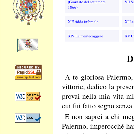
(Giornate del settembre
VII S
1866)
X É ridda infernale
XI La
XIV La mentecaggine
XV C
D
A te gloriosa Palermo, 
vittorie, dedico la prese
provai nella mia vita mi
cui fui fatto segno senza
E non saprei a chi megl
Palermo, imperocché hai 