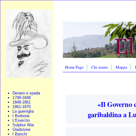
Home Page
Chi siamo
Mappa
Denaro e spada
1799-1848
«Il Governo ci
1848-1861
1861-1870
La guerriglia
garibaldina a Lu
I Borbone
L'Esercito
Sulphur War
Gladstone
I Banchi