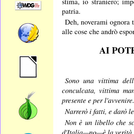
stima, io straniero; i
patria.
Deh, noverami ognora tra
alle cose che andrò espo
AI POT
Sono una vittima dello
conculcata, vittima man
presente e per l'avvenire
Narrerò i fatti, e darò l
Non è un libello che sc
d'Italia—no—è la verità t