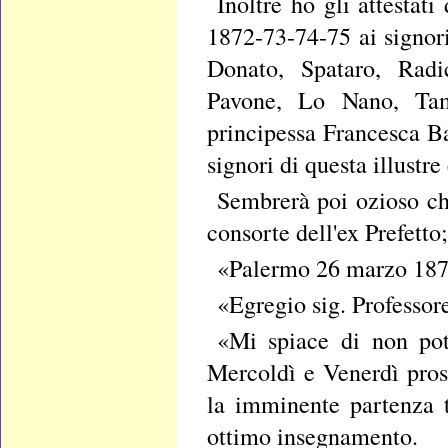
Inoltre ho gli attestati
1872-73-74-75 ai signor
Donato, Spataro, Radic
Pavone, Lo Nano, Tama
principessa Francesca Bau
signori di questa illustre c
Sembrerà poi ozioso che
consorte dell'ex Prefetto
«Palermo 26 marzo 18
«Egregio sig. Professor
«Mi spiace di non pot
Mercoldì e Venerdì pros
la imminente partenza t
ottimo insegnamento.