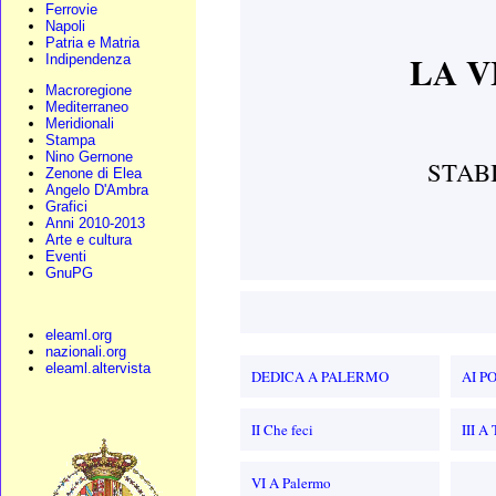
Ferrovie
Napoli
Patria e Matria
LA V
Indipendenza
Macroregione
Mediterraneo
Meridionali
Stampa
Nino Gernone
STAB
Zenone di Elea
Angelo D'Ambra
Grafici
Anni 2010-2013
Arte e cultura
Eventi
GnuPG
eleaml.org
nazionali.org
eleaml.altervista
DEDICA A PALERMO
AI P
II Che feci
III A
VI A Palermo