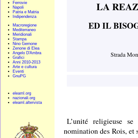
LA REAZ
Ferrovie
Napoli
Patria e Matria
Indipendenza
ED IL BISO
Macroregione
Mediterraneo
Meridionali
Stampa
Nino Gernone
Zenone di Elea
Angelo D'Ambra
Strada Mont
Grafici
Anni 2010-2013
Arte e cultura
Eventi
GnuPG
eleaml.org
nazionali.org
eleaml.altervista
L’unité religieuse se
nomination des Rois, et s