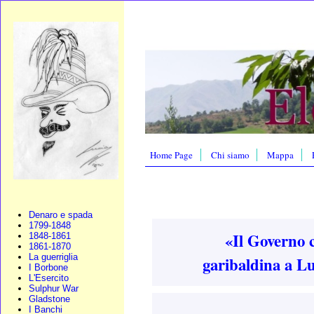
Home Page
Chi siamo
Mappa
Denaro e spada
1799-1848
«Il Governo ci
1848-1861
1861-1870
La guerriglia
garibaldina a Lu
I Borbone
L'Esercito
Sulphur War
Gladstone
I Banchi