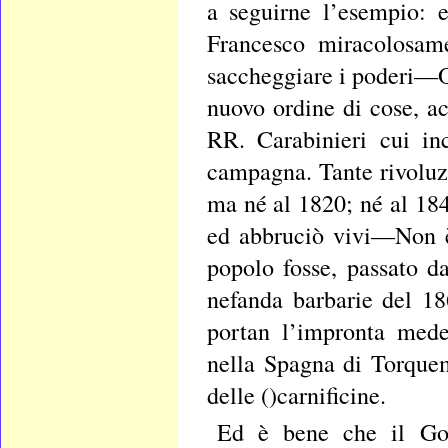
a seguirne l’esempio: e
Francesco miracolosame
saccheggiare i poderi—Or
nuovo ordine di cose, a
RR. Carabinieri cui in
campagna. Tante rivoluz
ma né al 1820; né al 184
ed abbruciò vivi—Non è 
popolo fosse, passato da
nefanda barbarie del 1866
portan l’impronta mede
nella Spagna di Torquem
delle ()carnificine.
Ed è bene che il Go