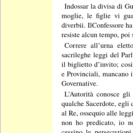
Indossar la divisa di G
moglie, le figlie vi g
diverbii. IlConfessore h
resiste alcun tempo, poi 
Correre all’urna elett
sacrileghe leggi del Par
il biglietto d’invito; co
e Provinciali, mancano i
Governative.
L’Autorità conosce gl
qualche Sacerdote, egli d
al Re, ossequio alle legg
non ho predicato, io n
cessino le persecuzioni