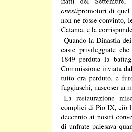
ifatti del Settembre
onesti
promotori di quel
non ne fosse convinto, l
Catania, e la corrispond
Quando la Dinastia dei
caste privileggiate ch
1849 perduta la battag
Commissione inviata da
tutto era perduto, e fu
fuggiaschi, nascoser arm
La restaurazione mi
complici di Pio IX, ciò l
decennio ai nostri conv
di unfrate palesava quan