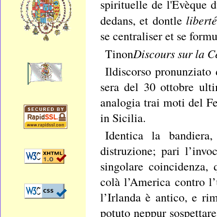
spirituelle de l'Evèque 
liberté
dedans, et dontle
se centraliser et se form
Discours sur la C
Tinon
Ildiscorso pronunziato 
sera del 30 ottobre ul
analogia trai moti del F
in Sicilia.
Identica la bandiera,
distruzione; pari l’inv
singolare coincidenza, q
colà l’America contro l’
l’Irlanda è antico, e ri
potuto neppur sospettare 