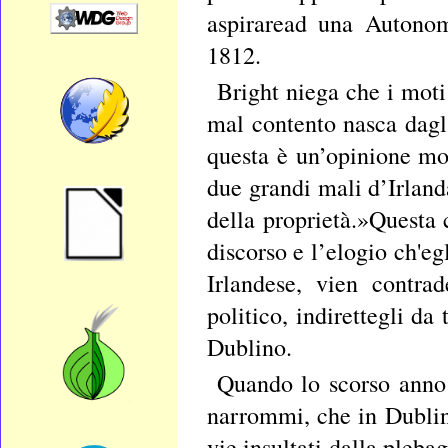
aspiraread una Autonom
1812.
Bright niega che i moti 
mal contento nasca dagl’
questa è un’opinione mol
due grandi mali d’Irland
della proprietà.»Questa 
discorso e l’elogio ch'eg
Irlandese, vien contra
politico, indirettegli da
Dublino.
Quando lo scorso anno 
narrommi, che in Dublino 
vie insultati dalla plebag