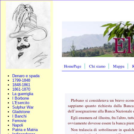
HomePage
Chi siamo
Mappa
R
Denaro e spada
1799-1848
1848-1861
1861-1870
La guerriglia
I Borbone
Plebano si considerava un bravo econo
L'Esercito
sappiamo quanto richiesta dalla Banca 
Sulphur War
dell’assegnazione alla Banca Nazionale de
Gladstone
I Banchi
Egli enumera ed illustra, fra l'altro, t
Ferrovie
ovviamente dovesse essere la banca pie
Napoli
Non tralascia di sottolineare in qualc
Patria e Matria