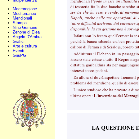
Indipendenza
meridionali
("gode in esse un’illimitata 
di tesoreria fra le due banche sarebbe s
Macroregione
servizi che ha reso e rende, di menoma
Mediterraneo
Napoli, anche nelle sue operazioni di c
Meridionali
"altre difficoltà derivano dal carattere 
Stampa
Nino Gernone
disponibile, la cui gestione non è sorvegl
Zenone di Elea
Infatti non lo fecero quell’errore: la 
Angelo D'Ambra
perché la banca sabauda era ben protetta 
Grafici
Arte e cultura
calibro di Ferrara e di Scialoja, posero tu
Eventi
Addirittura il Plebano in un passaggi
GnuPG
fossero state estese a tutto il Regno mag
dittatura garibaldina sta per raggiunger
interessi tosco-padani.
Da allora si dovrà aspettare Tremonti p
problema del meridione, quello di essere 
L’unico studioso che ha provato a dimos
L'invenzione del Mezzogio
ultima opera:
LA QUESTIONE D