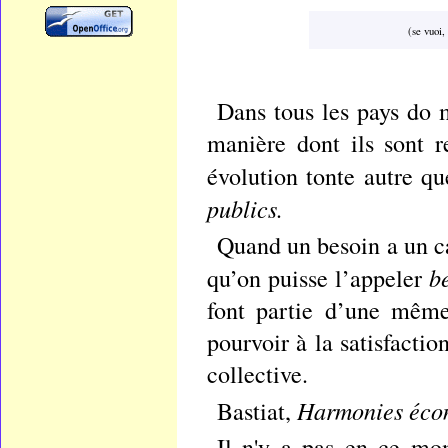
(se vuoi,
Dans tous les pays do m
manière dont ils sont r
évolution tonte autre qu
publics.
Quand un besoin a un ca
b
qu’on puisse l’appeler
font partie d’une mêm
pourvoir à la satisfacti
collective.
Harmonies éco
Bastiat,
Il n'y a pas en ce mo