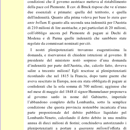
condizioni che il governo austriaco metteva al ristabilimento
della pace col Piemonte. Il cav. di Bruck rispose che ve n’erano
due essenziali e primarie: quella del territorio, e quella
dell'indennità. Quanto alla prima voleva per base lo
statu quo
ante bellum.
E quanto alla seconda una indennità per l’Austria
di 210 milioni di lire austriache, e pei particolari di 20 milioni,
coll’obbligo ancora pel Piemonte di pagare ai Duchi di
Modena e di Parma quelle indennità che sarebbero state
regolate da commissari nominati per ciò.
I nostri plenipotenziarii trovarono esageratissima la
domanda, e riservaronsi di chiedere istruzioni al governo. Il
presidente del ministero restò sorpreso d’una domanda
d’indennità per parte dell’Austria, che, calcolo fatto, doveva
salire a trecento milioni! Egli rescrisse ai plenipotenziarii
ricordando che nel 1815 la Francia, dopo tante guerre che
aveva suscitato in Europa, non era stata obbligata di pagare ai
confederati che la sola somma di 700 milioni; aggiunse che
nel mese di maggio del 1848 il signor Hummelaner proponeva
al governo sardo in nome del Gabinetto, imperiale
l’abbandono completo della Lombardia, sotto la semplice
condizione che questa provincia resterebbe incaricata d’una
parte proporzionale del debito pubblico liquidato pel
Lombardo-Veneto, calcolando il detto debito in una rendita
annua di dieci milioni di fiorini; conchiudeva autorizzando i
plenipotenziarii a portare a
quaranta milioni
l’offerta di