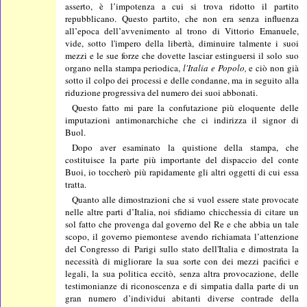
asserto, è l’impotenza a cui si trova ridotto il partito
repubblicano. Questo partito, che non era senza influenza
all’epoca dell’avvenimento al trono di Vittorio Emanuele,
vide, sotto l'impero della libertà, diminuire talmente i suoi
mezzi e le sue forze che dovette lasciar estinguersi il solo suo
organo nella stampa periodica,
l'Italia e Popolo,
e ciò non già
sotto il colpo dei processi e delle condanne, ma in seguito alla
riduzione progressiva del numero dei suoi abbonati.
Questo fatto mi pare la confutazione più eloquente delle
imputazioni antimonarchiche che ci indirizza il signor di
Buol.
Dopo aver esaminato la quistione della stampa, che
costituisce la parte più importante del dispaccio del conte
Buoi, io toccherò più rapidamente gli altri oggetti di cui essa
tratta.
Quanto alle dimostrazioni che si vuol essere state provocate
nelle altre parti d’Italia, noi sfidiamo chicchessia di citare un
sol fatto che provenga dal governo del Re e che abbia un tale
scopo, il governo piemontese avendo richiamata l’attenzione
del Congresso di Parigi sullo stato dell'Italia e dimostrata la
necessità di migliorare la sua sorte con dei mezzi pacifici e
legali, la sua politica eccitò, senza altra provocazione, delle
testimonianze di riconoscenza e di simpatia dalla parte di un
gran numero d’individui abitanti diverse contrade della