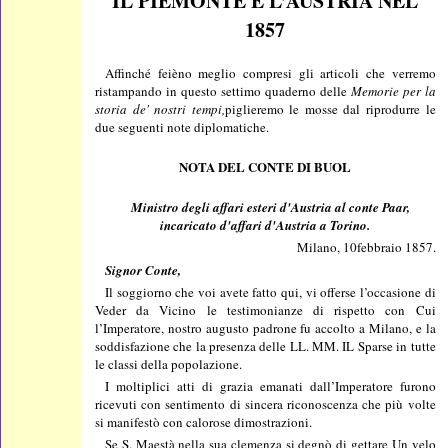
IL PIEMONTE E L’AUSTRIA NEL
1857
Affinché feièno meglio compresi gli articoli che verremo
ristampando in questo settimo quaderno delle
Memorie per la
storia de' nostri tempi,
piglieremo le mosse dal riprodurre le
due seguenti note diplomatiche.
NOTA DEL CONTE DI BUOL
Ministro degli affari esteri d'Austria al conte Paar,
incaricato d'affari d'Austria a Torino.
Milano, 10febbraio 1857.
Signor Conte,
Il soggiorno che voi avete fatto qui, vi offerse l’occasione di
Veder da Vicino le testimonianze di rispetto con Cui
l’Imperatore, nostro augusto padrone fu accolto a Milano, e la
soddisfazione che la presenza delle LL. MM. IL Sparse in tutte
le classi della popolazione.
I moltiplici atti di grazia emanati dall’Imperatore furono
ricevuti con sentimento di sincera riconoscenza che più volte
si manifestò con calorose dimostrazioni.
Se S. Maestà nella sua clemenza si degnò di gettare Un velo