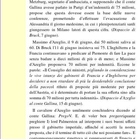
Metzburg, segretario d’ambasciata, e supponendo che il conte
Gallina avesse parlato in Parigi d’un’indennità di 75 milioni,
propose che questa dovesse essere la base delle nuove
conferenze, promettendo d’effettuare l’evacuazione di
Alessandria il giorno medesimo, in cui i plenipotenziarii sardi
giungessero in Milano latori di questa cifra. (
Dispaccio di
Bruck
, 7 giugno).
Massimo d’Azeglio, il 9 di giugno, dai 50 milioni saliva ai
60. Di Bruck l'11 di giugno insisteva sui 75. L’Inghilterra e la
Francia continuavano a predicare al Piemonte di fare La pace
senza badare a dieci milioni di più o di meno; e Massimo
d’Azeglio proponeva 70 milioni per indennità. Eccone le
parole: «Il Consiglio dei ministri,
pigliando in considerazione
le vive istanze dei gabinetti di Francia e d'Inghilterra per
deciderci a non ritardare di più la desiderabile conclusione
della pace
col rifiuto di proposte più moderate per parte
dell’Austria, si è determinato di portare la sua offerta sino alla
somma di 70 milioni per tutta indennità». (
Dispaccio d’Azeglio
al conte Gallina,
15 di giugno).
II cavaliere d’Azeglio umilmente conchiudeva dicendo al
conte Gallina:
Prego
V. E. di voler ben
pregare
(quante
preghiere I) lord Palmerston ad interporre i suoi buoni uffizii
presso il gabinetto imperiale, affinché si accetti la nostra
proposta, che è il termine di tutto ciò che noi possiamo fare». E
contemporaneamente rimetteva ai rappresentanti di Francia e