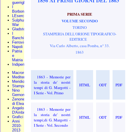
1856 AI PRIMI GIORNI DEL 1863
guerriglia
I
Borbone
PRIMA SERIE
LEsercito
VOLUME SECONDO
Sulphur
War
TORINO
Gladstone
STAMPERIA DELL'ORIONE TIPOGRAFICO-
I
Banchi
EDITRICE
Ferrovie
Via Carlo Alberto, casa Pomba, n° 33.
Napoli
Patria
1863
e
Matria
Indipendenza
Macroregione
1863 - Memorie per
Mediterraneo
Meridionali
la storia de' nostri
HTML
ODT
PDF
Stampa
tempi di G. Margotti -
Nino
I Serie - Vol. Primo
Gernone
Zenone
di Elea
Angelo
1863 - Memorie per
D'Ambra
la storia de' nostri
HTML
ODT
PDF
Grafici
tempi;di G. Margotti -
Anni
I Serie - Vol. Secondo
2010-
2013