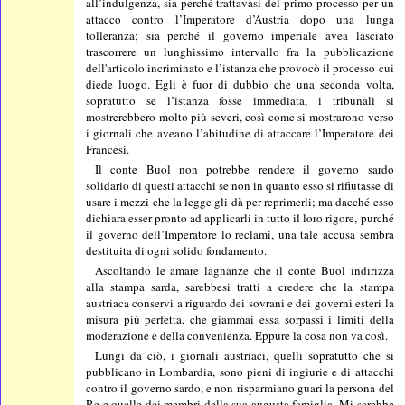
all’indulgenza, sia perché trattavasi del primo processo per un
attacco contro l’Imperatore d’Austria dopo una lunga
tolleranza; sia perché il governo imperiale avea lasciato
trascorrere un lunghissimo intervallo fra la pubblicazione
dell'articolo incriminato e l’istanza che provocò il processo cui
diede luogo. Egli è fuor di dubbio che una seconda volta,
sopratutto se l’istanza fosse immediata, i tribunali si
mostrerebbero molto più severi, così come si mostrarono verso
i giornali che aveano l’abitudine di attaccare l’Imperatore dei
Francesi.
Il conte Buol non potrebbe rendere il governo sardo
solidario di questi attacchi se non in quanto esso si rifiutasse di
usare i mezzi che la legge gli dà per reprimerli; ma dacché esso
dichiara esser pronto ad applicarli in tutto il loro rigore, purché
il governo dell’Imperatore lo reclami, una tale accusa sembra
destituita di ogni solido fondamento.
Ascoltando le amare lagnanze che il conte Buol indirizza
alla stampa sarda, sarebbesi tratti a credere che la stampa
austriaca conservi a riguardo dei sovrani e dei governi esteri la
misura più perfetta, che giammai essa sorpassi i limiti della
moderazione e della convenienza. Eppure la cosa non va così.
Lungi da ciò, i giornali austriaci, quelli sopratutto che si
pubblicano in Lombardia, sono pieni di ingiurie e di attacchi
contro il governo sardo, e non risparmiano guari la persona del
Re e quelle dei membri della sua augusta famiglia. Mi sarebbe