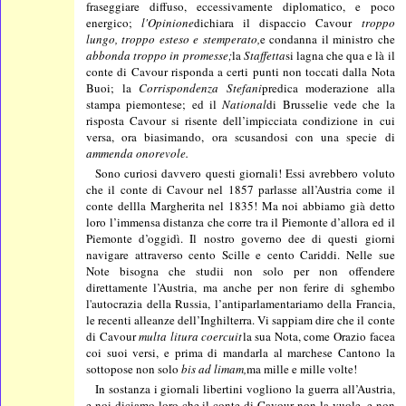
fraseggiare diffuso, eccessivamente diplomatico, e poco
energico;
l'Opinione
dichiara il dispaccio Cavour
troppo
lungo, troppo esteso e stemperato,
e condanna il ministro che
abbonda troppo in promesse;
la
Staffetta
si lagna che qua e là il
conte di Cavour risponda a certi punti non toccati dalla Nota
Buoi; la
Corrispondenza Stefani
predica moderazione alla
stampa piemontese; ed il
National
di Brusselie vede che la
risposta Cavour si risente dell’impicciata condizione in cui
versa, ora biasimando, ora scusandosi con una specie di
ammenda onorevole.
Sono curiosi davvero questi giornali! Essi avrebbero voluto
che il conte di Cavour nel 1857 parlasse all’Austria come il
conte dellla Margherita nel 1835! Ma noi abbiamo già detto
loro l’immensa distanza che corre tra il Piemonte d’allora ed il
Piemonte d’oggidì. Il nostro governo dee di questi giorni
navigare attraverso cento Scille e cento Cariddi. Nelle sue
Note bisogna che studii non solo per non offendere
direttamente l’Austria, ma anche per non ferire di sghembo
l'autocrazia della Russia, l’antiparlamentariamo della Francia,
le recenti alleanze dell’Inghilterra. Vi sappiam dire che il conte
di Cavour
multa litura coercuit
la sua Nota, come Orazio facea
coi suoi versi, e prima di mandarla al marchese Cantono la
sottopose non solo
bis ad limam,
ma mille e mille volte!
In sostanza i giornali libertini vogliono la guerra all’Austria,
e noi diciamo loro che il conte di Cavour non la vuole, e non