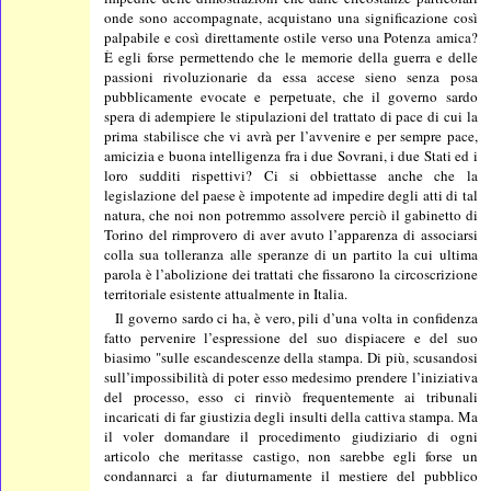
onde sono accompagnate, acquistano una significazione così
palpabile e così direttamente ostile verso una Potenza amica?
È egli forse permettendo che le memorie della guerra e delle
passioni rivoluzionarie da essa accese sieno senza posa
pubblicamente evocate e perpetuate, che il governo sardo
spera di adempiere le stipulazioni del trattato di pace di cui la
prima stabilisce che vi avrà per l’avvenire e per sempre pace,
amicizia e buona intelligenza fra i due Sovrani, i due Stati ed i
loro sudditi rispettivi? Ci si obbiettasse anche che la
legislazione del paese è impotente ad impedire degli atti di tal
natura, che noi non potremmo assolvere perciò il gabinetto di
Torino del rimprovero di aver avuto l’apparenza di associarsi
colla sua tolleranza alle speranze di un partito la cui ultima
parola è l’abolizione dei trattati che fissarono la circoscrizione
territoriale esistente attualmente in Italia.
Il governo sardo ci ha, è vero, pili d’una volta in confidenza
fatto pervenire l’espressione del suo dispiacere e del suo
biasimo "sulle escandescenze della stampa. Di più, scusandosi
sull’impossibilità di poter esso medesimo prendere l’iniziativa
del processo, esso ci rinviò frequentemente ai tribunali
incaricati di far giustizia degli insulti della cattiva stampa. Ma
il voler domandare il procedimento giudiziario di ogni
articolo che meritasse castigo, non sarebbe egli forse un
condannarci a far diuturnamente il mestiere del pubblico