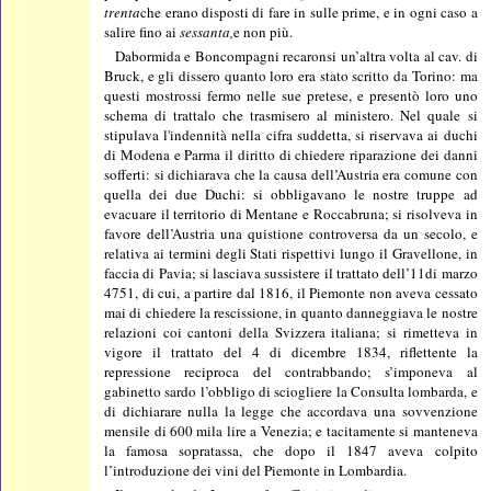
trenta
che erano disposti di fare in sulle prime, e in ogni caso a
salire fino ai
sessanta,
e non più.
Dabormida e Boncompagni recaronsi un’altra volta al cav. di
Bruck, e gli dissero quanto loro era stato scritto da Torino: ma
questi mostrossi fermo nelle sue pretese, e presentò loro uno
schema di trattalo che trasmisero al ministero. Nel quale si
stipulava l'indennità nella cifra suddetta, si riservava ai duchi
di Modena e Parma il diritto di chiedere riparazione dei danni
sofferti: si dichiarava che la causa dell’Austria era comune con
quella dei due Duchi: si obbligavano le nostre truppe ad
evacuare il territorio di Mentane e Roccabruna; si risolveva in
favore dell’Austria una quistione controversa da un secolo, e
relativa ai termini degli Stati rispettivi lungo il Gravellone, in
faccia di Pavia; si lasciava sussistere il trattato dell’11di marzo
4751, di cui, a partire dal 1816, il Piemonte non aveva cessato
mai di chiedere la rescissione, in quanto danneggiava le nostre
relazioni coi cantoni della Svizzera italiana; si rimetteva in
vigore il trattato del 4 di dicembre 1834, riflettente la
repressione reciproca del contrabbando; s’imponeva al
gabinetto sardo l’obbligo di sciogliere la Consulta lombarda, e
di dichiarare nulla la legge che accordava una sovvenzione
mensile di 600 mila lire a Venezia; e tacitamente si manteneva
la famosa sopratassa, che dopo il 1847 aveva colpito
l’introduzione dei vini del Piemonte in Lombardia.