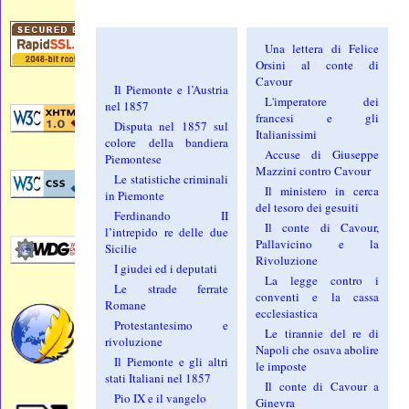
Una lettera di Felice
Orsini al conte di
Cavour
Il Piemonte e l’Austria
L'imperatore dei
nel 1857
francesi e gli
Disputa nel 1857 sul
Italianissimi
colore della bandiera
Accuse di Giuseppe
Piemontese
Mazzini contro Cavour
Le statistiche criminali
Il ministero in cerca
in Piemonte
del tesoro dei gesuiti
Ferdinando II
Il conte di Cavour,
l’intrepido re delle due
Pallavicino e la
Sicilie
Rivoluzione
I giudei ed i deputati
La legge contro i
Le strade ferrate
conventi e la cassa
Romane
ecclesiastica
Protestantesimo e
Le tirannie del re di
rivoluzione
Napoli che osava abolire
Il Piemonte e gli altri
le imposte
stati Italiani nel 1857
Il conte di Cavour a
Pio IX e il vangelo
Ginevra