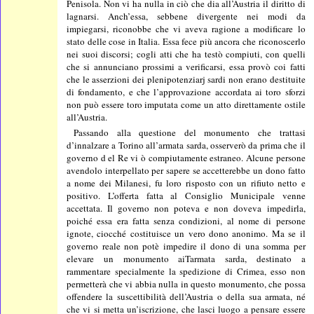
Penisola. Non vi ha nulla in ciò che dia all’Austria il diritto di
lagnarsi. Anch’essa, sebbene divergente nei modi da
impiegarsi, riconobbe che vi aveva ragione a modificare lo
stato delle cose in Italia. Essa fece più ancora che riconoscerlo
nei suoi discorsi; cogli atti che ha testò compiuti, con quelli
che si annunciano prossimi a verificarsi, essa provò coi fatti
che le asserzioni dei plenipotenziarj sardi non erano destituite
di fondamento, e che l’approvazione accordata ai toro sforzi
non può essere toro imputata come un atto direttamente ostile
all’Austria.
Passando alla questione del monumento che trattasi
d’innalzare a Torino all’armata sarda, osserverò da prima che il
governo d el Re vi ò compiutamente estraneo. Alcune persone
avendolo interpellato per sapere se accetterebbe un dono fatto
a nome dei Milanesi, fu loro risposto con un rifiuto netto e
positivo. L’offerta fatta al Consiglio Municipale venne
accettata. Il governo non poteva e non doveva impedirla,
poiché essa era fatta senza condizioni, al nome di persone
ignote, ciocché costituisce un vero dono anonimo. Ma se il
governo reale non potè impedire il dono di una somma per
elevare un monumento aiTarmata sarda, destinato a
rammentare specialmente la spedizione di Crimea, esso non
permetterà che vi abbia nulla in questo monumento, che possa
offendere la suscettibilità dell’Austria o della sua armata, né
che vi si metta un’iscrizione, che lasci luogo a pensare essere