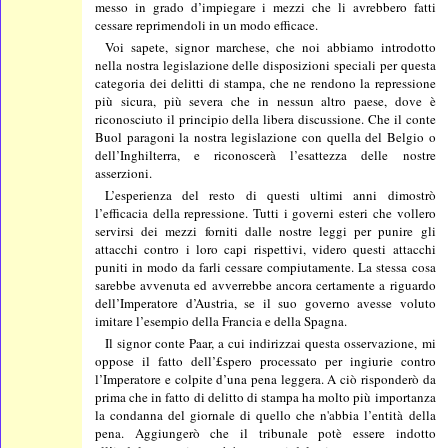
messo in grado d’impiegare i mezzi che li avrebbero fatti
cessare reprimendoli in un modo efficace.
Voi sapete, signor marchese, che noi abbiamo introdotto
nella nostra legislazione delle disposizioni speciali per questa
categoria dei delitti di stampa, che ne rendono la repressione
più sicura, più severa che in nessun altro paese, dove è
riconosciuto il principio della libera discussione. Che il conte
Buol paragoni la nostra legislazione con quella del Belgio o
dell’Inghilterra, e riconoscerà l’esattezza delle nostre
asserzioni.
L’esperienza del resto di questi ultimi anni dimostrò
l’efficacia della repressione. Tutti i governi esteri che vollero
servirsi dei mezzi forniti dalle nostre leggi per punire gli
attacchi contro i loro capi rispettivi, videro questi attacchi
puniti in modo da farli cessare compiutamente. La stessa cosa
sarebbe avvenuta ed avverrebbe ancora certamente a riguardo
dell’Imperatore d’Austria, se il suo governo avesse voluto
imitare l’esempio della Francia e della Spagna.
Il signor conte Paar, a cui indirizzai questa osservazione, mi
oppose il fatto dell’£spero processato per ingiurie contro
l’Imperatore e colpite d’una pena leggera. A ciò risponderò da
prima che in fatto di delitto di stampa ha molto più importanza
la condanna del giornale di quello che n'abbia l’entità della
pena. Aggiungerò che il tribunale potè essere indotto