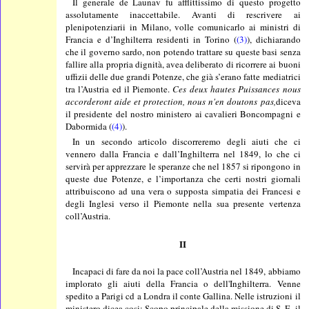
Il generale de Launav fu afflittissimo di questo progetto
assolutamente inaccettabile. Avanti di rescrivere ai
plenipotenziarii in Milano, volle comunicarlo ai ministri di
Francia e d’Inghilterra residenti in Torino (
(3)
), dichiarando
che il governo sardo, non potendo trattare su queste basi senza
fallire alla propria dignità, avea deliberato di ricorrere ai buoni
uffizii delle due grandi Potenze, che già s’erano fatte mediatrici
tra l’Austria ed il Piemonte.
Ces deux hautes Puissances nous
accorderont aide et protection, nous n'en doutons pas,
diceva
il presidente del nostro ministero ai cavalieri Boncompagni e
Dabormida (
(4)
).
In un secondo articolo discorreremo degli aiuti che ci
vennero dalla Francia e dall’Inghilterra nel 1849, lo che ci
servirà per apprezzare le speranze che nel 1857 si ripongono in
queste due Potenze, e l’importanza che certi nostri giornali
attribuiscono ad una vera o supposta simpatia dei Francesi e
degli Inglesi verso il Piemonte nella sua presente vertenza
coll’Austria.
II
Incapaci di fare da noi la pace coll’Austria nel 1849, abbiamo
implorato gli aiuti della Francia o dell'Inghilterra. Venne
spedito a Parigi cd a Londra il conte Gallina. Nelle istruzioni il
ministero dicea cosi: Scopo principale della missione di S. E. il