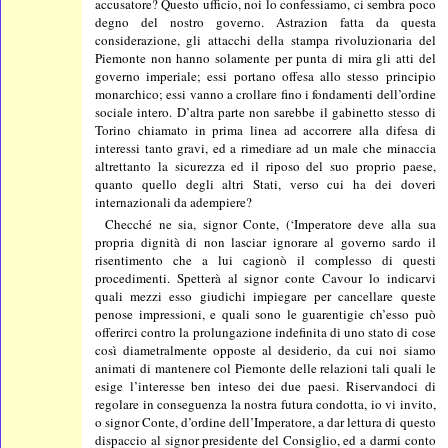
accusatore? Questo ufficio, noi lo confessiamo, ci sembra poco
degno del nostro governo. Astrazion fatta da questa
considerazione, gli attacchi della stampa rivoluzionaria del
Piemonte non hanno solamente per punta di mira gli atti del
governo imperiale; essi portano offesa allo stesso principio
monarchico; essi vanno a crollare fino i fondamenti dell’ordine
sociale intero. D’altra parte non sarebbe il gabinetto stesso di
Torino chiamato in prima linea ad accorrere alla difesa di
interessi tanto gravi, ed a rimediare ad un male che minaccia
altrettanto la sicurezza ed il riposo del suo proprio paese,
quanto quello degli altri Stati, verso cui ha dei doveri
internazionali da adempiere?
Checché ne sia, signor Conte, (‘Imperatore deve alla sua
propria dignità di non lasciar ignorare al governo sardo il
risentimento che a lui cagionò il complesso di questi
procedimenti. Spetterà al signor conte Cavour lo indicarvi
quali mezzi esso giudichi impiegare per cancellare queste
penose impressioni, e quali sono le guarentigie ch’esso può
offerirci contro la prolungazione indefinita di uno stato di cose
così diametralmente opposte al desiderio, da cui noi siamo
animati di mantenere col Piemonte delle relazioni tali quali le
esige l’interesse ben inteso dei due paesi. Riservandoci di
regolare in conseguenza la nostra futura condotta, io vi invito,
o signor Conte, d’ordine dell’Imperatore, a dar lettura di questo
dispaccio al signor presidente del Consiglio, ed a darmi conto