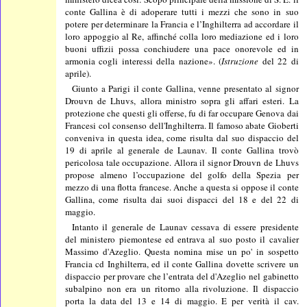
conte Gallina è di adoperare tutti i mezzi che sono in suo
potere per determinare la Francia e l’Inghilterra ad accordare il
loro appoggio al Re, affinché colla loro mediazione ed i loro
buoni uffizii possa conchiudere una pace onorevole ed in
armonia cogli interessi della nazione». (
Istruzione
del 22 di
aprile).
Giunto a Parigi il conte Gallina, venne presentato al signor
Drouvn de Lhuvs, allora ministro sopra gli affari esteri. La
protezione che questi gli offerse, fu di far occupare Genova dai
Francesi col consenso dell'Inghilterra. Il famoso abate Gioberti
conveniva in questa idea, come risulta dal suo dispaccio del
19 di aprile al generale de Launav. Il conte Gallina trovò
pericolosa tale occupazione. Allora il signor Drouvn de Lhuvs
propose almeno l’occupazione del golfo della Spezia per
mezzo di una flotta francese. Anche a questa si oppose il conte
Gallina, come risulta dai suoi dispacci del 18 e del 22 di
maggio.
Intanto il generale de Launav cessava di essere presidente
del ministero piemontese ed entrava al suo posto il cavalier
Massimo d'Azeglio. Questa nomina mise un po' in sospetto
Francia cd Inghilterra, ed il conte Gallina dovette scrivere un
dispaccio per provare che l’entrata del d'Azeglio nel gabinetto
subalpino non era un ritorno alla rivoluzione. Il dispaccio
porta la data del 13 e 14 di maggio. E per verità il cav.