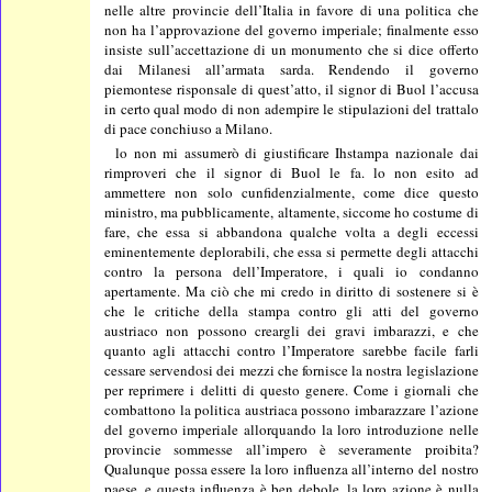
nelle altre provincie dell’Italia in favore di una politica che
non ha l’approvazione del governo imperiale; finalmente esso
insiste sull’accettazione di un monumento che si dice offerto
dai Milanesi all’armata sarda. Rendendo il governo
piemontese risponsale di quest’atto, il signor di Buol l’accusa
in certo qual modo di non adempire le stipulazioni del trattalo
di pace conchiuso a Milano.
lo non mi assumerò di giustificare Ihstampa nazionale dai
rimproveri che il signor di Buol le fa. lo non esito ad
ammettere non solo cunfidenzialmente, come dice questo
ministro, ma pubblicamente, altamente, siccome ho costume di
fare, che essa si abbandona qualche volta a degli eccessi
eminentemente deplorabili, che essa si permette degli attacchi
contro la persona dell’Imperatore, i quali io condanno
apertamente. Ma ciò che mi credo in diritto di sostenere si è
che le critiche della stampa contro gli atti del governo
austriaco non possono creargli dei gravi imbarazzi, e che
quanto agli attacchi contro l’Imperatore sarebbe facile farli
cessare servendosi dei mezzi che fornisce la nostra legislazione
per reprimere i delitti di questo genere. Come i giornali che
combattono la politica austriaca possono imbarazzare l’azione
del governo imperiale allorquando la loro introduzione nelle
provincie sommesse all’impero è severamente proibita?
Qualunque possa essere la loro influenza all’interno del nostro
paese, e questa influenza è ben debole, la loro azione è nulla