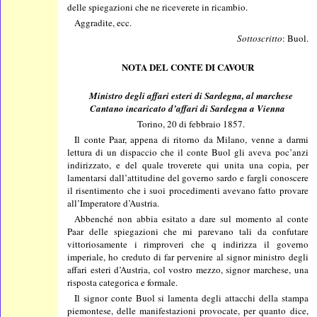
delle spiegazioni che ne riceverete in ricambio.
Aggradite, ecc.
Sottoscritto
: Buol.
NOTA DEL CONTE DI CAVOUR
Ministro degli affari esteri di Sardegna, al marchese
Cantano incaricato d’affari di Sardegna a Vienna
Torino, 20 di febbraio 1857.
Il conte Paar, appena di ritorno da Milano, venne a darmi
lettura di un dispaccio che il conte Buol gli aveva poc’anzi
indirizzato, e del quale troverete qui unita una copia, per
lamentarsi dall’attitudine del governo sardo e fargli conoscere
il risentimento che i suoi procedimenti avevano fatto provare
all’Imperatore d’Austria.
Abbenché non abbia esitato a dare sul momento al conte
Paar delle spiegazioni che mi parevano tali da confutare
vittoriosamente i rimproveri che q indirizza il governo
imperiale, ho creduto di far pervenire al signor ministro degli
affari esteri d’Austria, col vostro mezzo, signor marchese, una
risposta categorica e formale.
Il signor conte Buol si lamenta degli attacchi della stampa
piemontese, delle manifestazioni provocate, per quanto dice,