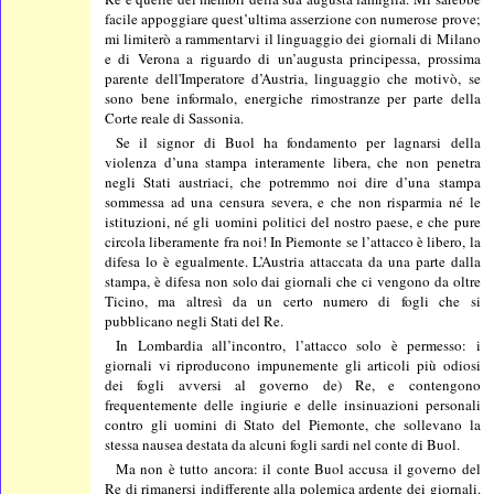
facile appoggiare quest’ultima asserzione con numerose prove;
mi limiterò a rammentarvi il linguaggio dei giornali di Milano
e di Verona a riguardo di un’augusta principessa, prossima
parente dell'Imperatore d’Austria, linguaggio che motivò, se
sono bene informalo, energiche rimostranze per parte della
Corte reale di Sassonia.
Se il signor di Buol ha fondamento per lagnarsi della
violenza d’una stampa interamente libera, che non penetra
negli Stati austriaci, che potremmo noi dire d’una stampa
sommessa ad una censura severa, e che non risparmia né le
istituzioni, né gli uomini politici del nostro paese, e che pure
circola liberamente fra noi! In Piemonte se l’attacco è libero, la
difesa lo è egualmente. L’Austria attaccata da una parte dalla
stampa, è difesa non solo dai giornali che ci vengono da oltre
Ticino, ma altresì da un certo numero di fogli che si
pubblicano negli Stati del Re.
In Lombardia all’incontro, l’attacco solo è permesso: i
giornali vi riproducono impunemente gli articoli più odiosi
dei fogli avversi al governo de) Re, e contengono
frequentemente delle ingiurie e delle insinuazioni personali
contro gli uomini di Stato del Piemonte, che sollevano la
stessa nausea destata da alcuni fogli sardi nel conte di Buol.
Ma non è tutto ancora: il conte Buol accusa il governo del
Re di rimanersi indifferente alla polemica ardente dei giornali.