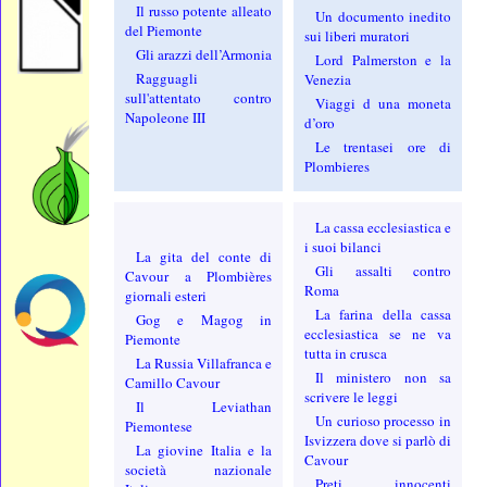
Il russo potente alleato
Un documento inedito
del Piemonte
sui liberi muratori
Gli arazzi dell’Armonia
Lord Palmerston e la
Ragguagli
Venezia
sull'attentato contro
Viaggi d una moneta
Napoleone III
d’oro
Le trentasei ore di
Plombieres
La cassa ecclesiastica e
i suoi bilanci
La gita del conte di
Gli assalti contro
Cavour a Plombières
Roma
giornali esteri
La farina della cassa
Gog e Magog in
ecclesiastica se ne va
Piemonte
tutta in crusca
La Russia Villafranca e
Il ministero non sa
Camillo Cavour
scrivere le leggi
Il Leviathan
Un curioso processo in
Piemontese
Isvizzera dove si parlò di
La giovine Italia e la
Cavour
società nazionale
Preti innocenti