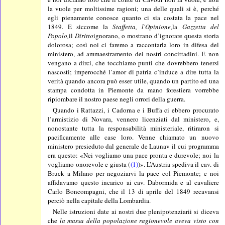
la vuole per moltissime ragioni; una delle quali si è, perché
egli pienamente conosce quanto ci sia costata la pace nel
1849. E siccome la
Staffetta, l'Opinione,
la
Gazzetta del
Popolo,
il
Diritto
ignorano, o mostrano d’ignorare questa storia
dolorosa; così noi ci faremo a raccontarla loro in difesa del
ministero, ad ammaestramento dei nostri concittadini. E non
vengano a dirci, che tocchiamo punti che dovrebbero tenersi
nascosti; imperocché l’amor di patria c’induce a dire tutta la
verità quando ancora può esser utile, quando un partito ed una
stampa condotta in Piemonte da mano forestiera vorrebbe
ripiombare il nostro paese negli orrori della guerra.
Quando i Rattazzi, i Cadorna e i Buffa ci ebbero procurato
l’armistizio di Novara, vennero licenziati dal ministero, e,
nonostante tutta la responsabilità ministeriale, ritiraron si
pacificamente alle case loro. Venne chiamato un nuovo
ministero presieduto dal generale de Launav il cui programma
era questo: «Nei vogliamo una pace pronta e durevole; noi la
vogliamo onorevole e giusta (
(1)
)». L’Austria spediva il cav. di
Bruck a Milano per negoziarvi la pace col Piemonte; e noi
affidavamo questo incarico ai cav. Dabormida e al cavaliere
Carlo Boncompagni, che il 13 di aprile del 1849 recavansi
perciò nella capitale della Lombardia.
Nelle istruzioni date ai nostri due plenipotenziarii si diceva
che
la massa della popolazione ragionevole aveva visto con