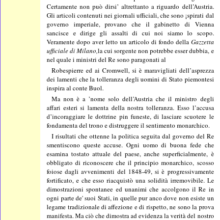
Certamente non può dirsi’ altrettanto a riguardo dell’Austria.
Gli articoli contenuti nei giornali ufficiali, che sono ¡spirati dal
governo imperiale, provano che il gabinetto di Vienna
sancisce e dirige gli assalti di cui noi siamo lo scopo.
Veramente dopo aver letto un articolo di fondo della
Gazzetta
ufficiale di Milano,
la cui sorgente non potrebbe esser dubbia, e
nel quale i ministri del Re sono paragonati al
Robespierre ed ai Cromwell, si è maravigliati dell’asprezza
dei lamenti che la tolleranza degli uomini di Stato piemontesi
inspira al conte Buol.
Ma non è a ’nome solo dell’Austria che il ministro degli
affari esteri si lamenta della nostra tolleranza. Esso l’accusa
d’incoraggiare le dottrine pin funeste, di lasciare scuotere le
fondamenta del trono e distruggere il sentimento monarchico.
I risultati che ottenne la politica seguita dal governo del Re
smentiscono queste accuse. Ogni uomo di buona fede che
esamina tostato attuale del paese, anche superficialmente, è
obbligato di riconoscere che il principio monarchico, scosso
foiose dagli avvenimenti del 1848-49, si è progressivamente
fortificato, e che esso riacquistò una solidità irremovibile. Le
dimostrazioni spontanee ed unanimi che accolgono il Re in
ogni parte de' suoi Stati, in quelle pur anco dove non esiste un
legame tradizionale di affezione e di rispetto, ne sono la prova
manifesta. Ma ciò che dimostra ad evidenza la verità del nostro