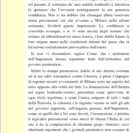
sul passato, il contegno de' suoi sudditi lombardi ci autorizza
la speranza che l’avvenire noningannerà la sua generosa
confidenza. Non vi ha dubbio che chiunque abbia osservato
senza prevenzioni ciò che avvenne a Milano nelle ultime
settimane, dividerà queste impressioni. La confidenza si
consolida ovunque, e se vi sono ancora degli uomini che
esitano ad abbandonarvisi senza riserva, i loro dubbi hanno la
loro origine meno nelle condizioni interne del paese che in
ìin'azione costantemente provocatrice dall'estero.
Io non vi dissimulerò, signor Conte, che i sentimenti
dell’Imperatore furono sopratutto feriti dall’attitudine del
governo piemontese.
Infatti la stampa piemontese, fedele al suo abietto costume
ed al suo odiò sistematico contro l’Austria, si prese l’impegno
di esporrei recenti avvenimenti di Milano sotto un aspetto del
tutto opposto alla verità dei fatti. La dominazione dell’Austria
nel regno lombardo-veneto, presentata come sprovviste di
ogni titolo legittimo, e come l’unica sorgente di tutti i mali
della Penisola, la calunnia e le ingiurie versate su tutti gli atti
del governo imperiale, sull'augusta persona dell’Imperatore,
come su quelli che a lui sono devoti, l’insurrezione, e persino
il regicidio preconizzati come mezzi di liberar l’Italia di ciò
che si ha la compiacenza di chiamare giogo straniero: ecco
altrettanti argomenti che i giornali piemontesi non cessano di