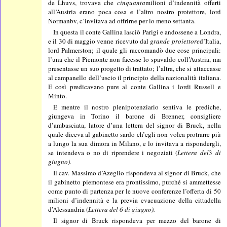
de Lhuvs, trovava che
cinquanta
milioni d’indennità offerti
all’Austria erano poca cosa e l’altro nostro protettore, lord
Normanbv, c’invitava ad offrirne per lo meno settanta.
In questa il conte Gallina lasciò Parigi e andossene a Londra,
e il 30 di maggio venne ricevuto dal
grande proiettore
d’Italia,
lord Palmerston; il quale gli raccomandò due cose principali:
l’una che il Piemonte non facesse lo spavaldo coll’Austria, ma
presentasse un suo progetto di trattato; l’altra, che si attaccasse
al campanello dell’uscio il principio della nazionalità italiana.
E così predicavano pure al conte Gallina i lordi Russell e
Minto.
E mentre il nostro plenipotenziario sentiva le prediche,
giungeva in Torino il barone di Brenner, consigliere
d’ambasciata, latore d’una lettera del signor di Bruck, nella
quale diceva al gabinetto sardo ch’egli non volea protrarre più
a lungo la sua dimora in Milano, e lo invitava a rispondergli,
se intendeva o no di riprendere i negoziati (
Lettera del
3
di
giugno).
Il cav. Massimo d’Azeglio rispondeva al signor di Bruck, che
il gabinetto piemontese era prontissimo, purché si ammettesse
come punto di partenza per le nuove conferenze l’offerta di 50
milioni d’indennità e la previa evacuazione della cittadella
d’Alessandria (
Lettera del 6 di giugno).
Il signor di Bruck rispondeva per mezzo del barone di