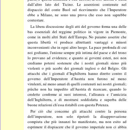
dall’altro lato del Ticino. Le asserzioni contenute nel
dispaccio del conte Buol sul ricevimento che l’Imperatore
ebbe a Milano, ne sono una prova che esso non saprebbe
contestare.
La libera discussione degli atti del governo forma una delle
bas essenziali del reggime politico in vigore in Piemonte,
come in molti altri Stati dell’Europa. No paiamo asserire che
questa libertà vi produce altrettanti vantaggi e minori
inconvenienti che in ogni altro luogo. La pace profonda di cui
noi godiamo, l'unione sempre più intima del paese e del trono
lo provano ad evidenza; e quanto ai governi esteri, noi non
crediamo potersi sostenere che i nostri giornali sieno più
violenti o più acerbi dei giornali inglesi o del Belgio. Gli
attacchi che i giornali d’Inghilterra hanno diretto contro il
governo dell’Imperatore d’Austria non furono né meno
virulenti, né meno amari di quelli contenuti nei nostri giornali;
piùche non ha impedito all’Austria di ricercare, quando lo
credette conforme ai suoi interessi, l’alleanza e l’amicizia
dell’Inghilterra, e di mostrarsi soddisfatta e superba delle
buone relazioni ch’essa ristabilì con questa Potenza.
Per ciò che concerne gli attacchi contro la persona
dell’imperatore, non solo ripeterò la disapprovazione
compiuta che più innanzi ho manifestato, ma non esito ad
esprimere il dispiacere che il governo imperiale non ci abbia