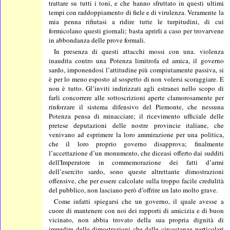
trattare su tutti i toni, e che hanno sfruttato in questi ultimi
tempi con raddoppiamento di fiele e di virulenza. Veramente la
mia penna rifiutasi a ridire tutte le turpitudini, di cui
formicolano questi giornali; basta aprirli a caso per trovarvene
in abbondanza delle prove formali.
In presenza di questi attacchi mossi con una. violenza
inaudita contro una Potenza limitrofa ed amica, il governo
sardo, imponendosi l’attitudine più compiutamente passiva, si
è per lo meno esposto al sospetto di non volersi scoraggiare. E
non è tutto. Gl’inviti indirizzati agli estranei nello scopo di
farli concorrere alle sottoscrizioni aperte clamorosamente per
rinforzare il sistema difensivo del Piemonte, che nessuna
Potenza pensa di minacciare; il ricevimento ufficiale delle
pretese deputazioni delle nostre provincie italiane, che
venivano ad esprimere la loro ammirazione per una politica,
che il loro proprio governo disapprova; finalmente
l’accettazione d’un monumento, che diceasi offerto dai sudditi
dell'Imperatore in commemorazione dei fatti d’armi
dell’esercito sardo, sono queste altrettante dimostrazioni
offensive, che per essere calcolate sulla troppo facile credulità
del pubblico, non lasciano però d’offrire un lato molto grave.
Come infatti spiegarsi che un governo, il quale avesse a
cuore di mantenere con noi dei rapporti di amicizia e di buon
vicinato, non abbia trovato della sua propria dignità di
impedire delle dimostrazioni che dalle circostanze particolari