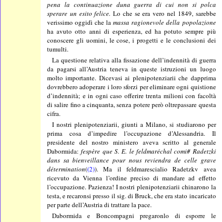
pena la continuazione duna guerra di cui non si polca
sperare un esito felice.
Lo che se era vero nel 1849, sarebbe
verissimo oggidì che la
massa ragionevole della popolazione
ha avuto otto anni di esperienza, ed ha potuto sempre più
conoscere gli uomini, le cose, i progetti e le conclusioni dei
tumulti.
La questione relativa alla fissazione dell’indennità di guerra
da pagarsi all’Austria teneva in queste istruzioni un luogo
molto importante. Dicevasi ai plenipotenziarii che dapprima
dovrebbero adoperare i loro sforzi per eliminare ogni quistione
d’indennità; e in ogni caso offerire trenta milioni con facoltà
di salire fino a cinquanta, senza potere però oltrepassare questa
cifra.
I nostri plenipotenziarii, giunti a Milano, si studiarono per
prima cosa d’impedire l’occupazione d’Alessandria. Il
presidente del nostro ministero aveva scritto al generale
Dabormida:
fespère que S. E. le feldmaréchal comi# Radetzki
dans sa bienveillance pour nous reviendra de celle grave
détermination
(
(2)
). Ma il feldmarescialio Radetzkv avea
ricevuto da Vienna l’ordine preciso di mandare ad effetto
l’occupazione. Pazienza! I nostri plenipotenziarii chinarono la
testa, e recaronsi presso il sig. di Bruck, che era stato incaricato
per parte dell’Austria di trattare la pace.
Dabormida e Boncompagni pregaronlo di esporre le