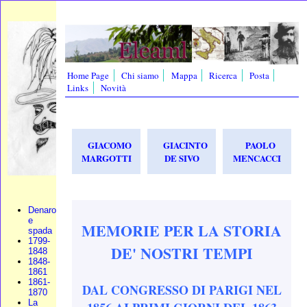
Home Page
Chi siamo
Mappa
Ricerca
Posta
Links
Novità
GIACOMO
GIACINTO
PAOLO
MARGOTTI
DE SIVO
MENCACCI
Denaro
e
MEMORIE PER LA STORIA
spada
1799-
DE' NOSTRI TEMPI
1848
1848-
1861
1861-
DAL CONGRESSO DI PARIGI NEL
1870
La