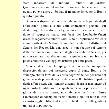
stato innalzato da individui sudditi dell’Austria.
Quest’assicurazione mi sembra rispondere pienamente a tutto
quanto poteva avere di fondato il richiamo del conte di Buol a
questo riguardo.
Dopo aver risposto ai rimproveri del ministro imperiale degli
affari esteri, potrei alla mia volta enumerare i gravami, cui
diede luogo la condotta del governo austriaco verso di noi,
dopo il sequestro messo sui beni dei Lombardo-Veneti
divenuti legalmente sudditi sardi, sino all'espulsione violenta
e non motivata da Milano di uno dei membri più distinti del
Senato del Regno. Ma amo meglio non seguire sul terreno
delle recriminazioni il ministro degli affari esteri d’Austria, per
non esacerbare una discussione, la quale a noi sembra non
possa condurre a vantaggiosi risultati per i due paesi.
Amo credere, che le spiegazioni contenute in questo
dispaccio, di cui voi lascierete copia al conte Buoi, e lo
sviluppo che in forza della vostra cognizione dei pensiero del
governo reale potete dare, convinceranno il ministro imperiale
degli affari esteri, che, sempre essendo decisi a mantenere ad
ogni costo le istituzioni, le quali formano la prosperità e la
gloria del nostro paese, non abbiamo però men ferma
l’intenzione di adempiere verso i nostri vicini, in tutta la loro
estensione, gli obblighi ed i doveri, che il diritto delle genti e i
trattati ci impongono.