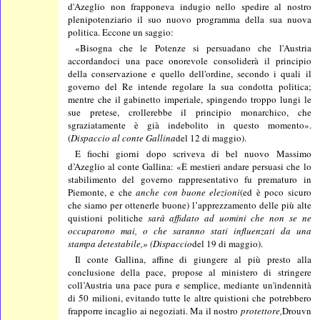
d'Azeglio non frapponeva indugio nello spedire al nostro
plenipotenziario il suo nuovo programma della sua nuova
politica. Eccone un saggio:
«Bisogna che le Potenze si persuadano che l'Austria
accordandoci una pace onorevole consoliderà il principio
della conservazione e quello dell'ordine, secondo i quali il
governo del Re intende regolare la sua condotta politica;
mentre che il gabinetto imperiale, spingendo troppo lungi le
sue pretese, crollerebbe il principio monarchico, che
sgraziatamente è già indebolito in questo momento».
(
Dispaccio al conte Gallina
del 12 di maggio).
E fiochi giorni dopo scriveva di bel nuovo Massimo
d’Azeglio al conte Gallina: «È mestieri andare persuasi che lo
stabilimento del governo rappresentativo fu prematuro in
Piemonte, e che
anche con buone elezioni
(ed è poco sicuro
che siamo per ottenerle buone) l’apprezzamento delle più alte
quistioni politiche
sarà affidato ad uomini che non se ne
occuparono mai, o che saranno stati influenzati da una
stampa detestabile,» (Dispaccio
del 19 di maggio).
Il conte Gallina, affine di giungere al più presto alla
conclusione della pace, propose al ministero di stringere
coll’Austria una pace pura e semplice, mediante un'indennità
di 50 milioni, evitando tutte le altre quistioni che potrebbero
frapporre incaglio ai negoziati. Ma il nostro
protettore,
Drouvn