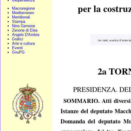
Indipendenza
per la costru
Macroregione
Mediterraneo
Meridionali
Stampa
Nino Gernone
Zenone di Elea
Angelo D'Ambra
Grafici
(se vuoi, scarica il testo 
Arte e cultura
Eventi
GnuPG
2a TOR
PRESIDENZA. DE
SOMMARIO. Atti diversi. 
Istanze del deputato Macch
Domanda del deputato Muss