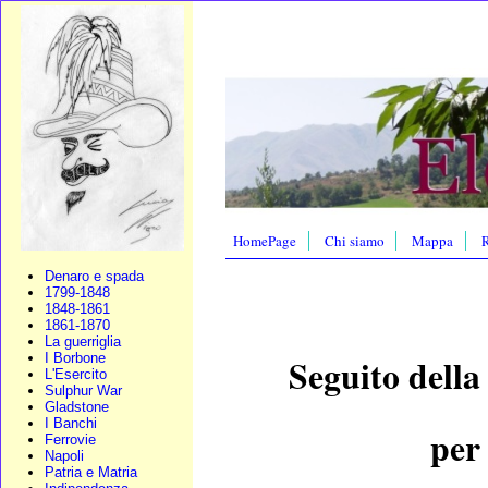
HomePage
Chi siamo
Mappa
R
Denaro e spada
1799-1848
1848-1861
1861-1870
La guerriglia
I Borbone
Seguito della
L'Esercito
Sulphur War
Gladstone
I Banchi
per
Ferrovie
Napoli
Patria e Matria