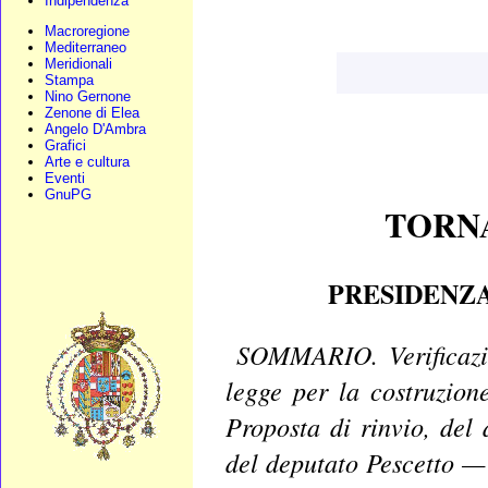
Indipendenza
Macroregione
Mediterraneo
Meridionali
Stampa
Nino Gernone
Zenone di Elea
Angelo D'Ambra
Grafici
Arte e cultura
Eventi
GnuPG
TORNA
PRESIDENZ
SOMMARIO. Verificazio
legge per la costruzion
Proposta di rinvio, del
del deputato Pescetto — 