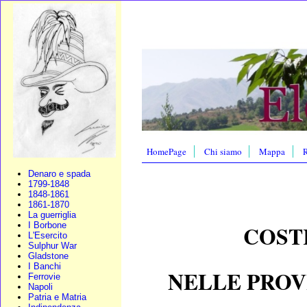
HomePage
Chi siamo
Mappa
R
Denaro e spada
1799-1848
1848-1861
1861-1870
La guerriglia
I Borbone
COST
L'Esercito
Sulphur War
Gladstone
I Banchi
NELLE PROVI
Ferrovie
Napoli
Patria e Matria