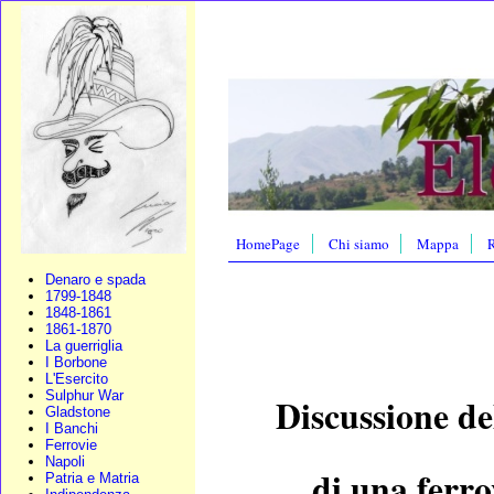
HomePage
Chi siamo
Mappa
R
Denaro e spada
1799-1848
1848-1861
1861-1870
La guerriglia
I Borbone
L'Esercito
Sulphur War
Discussione de
Gladstone
I Banchi
Ferrovie
Napoli
di una ferr
Patria e Matria