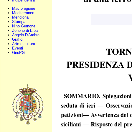
Indipendenza
Macroregione
Mediterraneo
Meridionali
Stampa
Nino Gernone
Zenone di Elea
Angelo D'Ambra
Grafici
Arte e cultura
TORNA
Eventi
GnuPG
PRESIDENZA 
SOMMARIO. Spiegazioni de
seduta di ieri — Osservazi
petizioni— Avvertenza del d
siciliani — Risposte del p