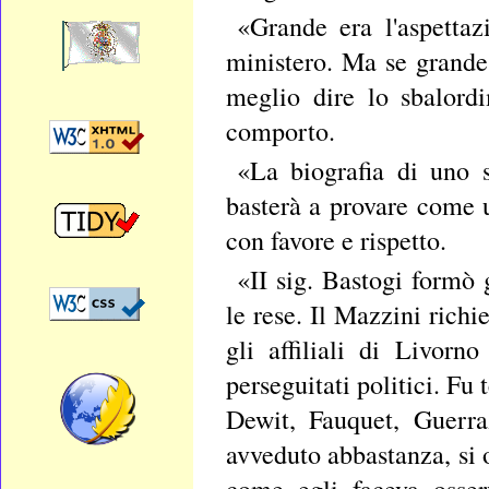
«Grande era l'aspettaz
ministero. Ma se grande 
meglio dire lo sbalord
comporto.
«La biografia di uno s
basterà a provare come u
con favore e rispetto.
«II sig. Bastogi formò 
le rese. Il Mazzini richi
gli affiliali di Livorn
perseguitati politici. Fu 
Dewit, Fauquet, Guerra
avveduto abbastanza, si 
come egli faceva osser