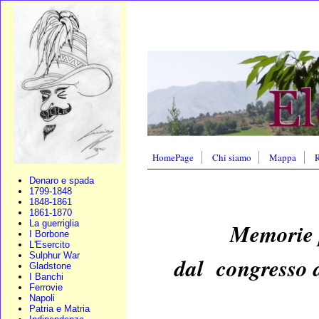
HomePage
Chi siamo
Mappa
R
Denaro e spada
1799-1848
1848-1861
1861-1870
Memorie p
La guerriglia
I Borbone
L'Esercito
Sulphur War
dal congresso d
Gladstone
I Banchi
Ferrovie
Napoli
Patria e Matria