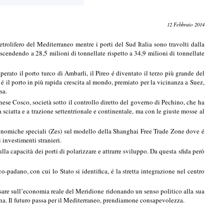
12 Febbraio 2014
etrolifero del Mediterraneo mentre i porti del Sud Italia sono travolti dalla
% scendendo a 28,5 milioni di tonnellate rispetto a 34,9 milioni di tonnellate
erato il porto turco di Ambarli, il Pireo é diventato il terzo più grande del
é il porto in più rapida crescita al mondo, premiato per la vicinanza a Suez,
rsa.
 cinese Cosco, società sotto il controllo diretto del governo di Pechino, che ha
sciatta e a trazione settentrionale e continentale, ma con le giuste mosse al
 economiche speciali (Zes) sul modello della Shanghai Free Trade Zone dove é
i investimenti stranieri.
la capacità dei porti di polarizzare e attrarre sviluppo. Da questa sfida però
-padano, con cui lo Stato si identifica, é la stretta integrazione nel centro
pesare sull’economia reale del Meridione ridonando un senso politico alla sua
atina. Il futuro passa per il Mediterraneo, prendiamone consapevolezza.