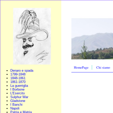
HomePage
Chi siamo
Denaro e spada
1799-1848
1848-1861
1861-1870
La guerriglia
I Borbone
L'Esercito
Sulphur War
Gladstone
I Banchi
Napoli
Patria e Matria