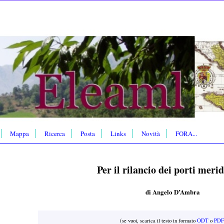
Mappa
Ricerca
Posta
Links
Novità
FORA...
Per il rilancio dei porti meri
di Angelo D’Ambra
(se vuoi, scarica il testo in formato
ODT
o
PDF