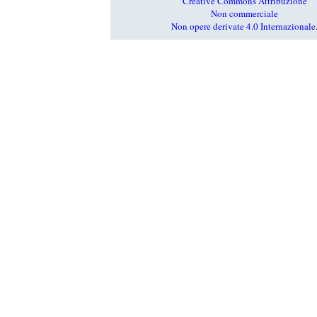
Creative Commons Attribuzione
Non commerciale
Non opere derivate 4.0 Internazionale