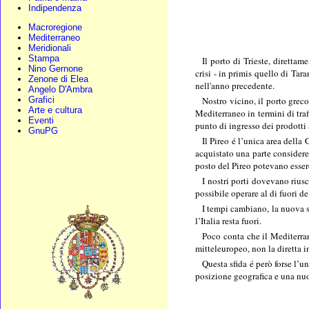
Indipendenza
Macroregione
Mediterraneo
Meridionali
Stampa
Il porto di Trieste, direttam
Nino Gernone
crisi - in primis quello di Tar
Zenone di Elea
nell'anno precedente.
Angelo D'Ambra
Grafici
Nostro vicino, il porto greco
Arte e cultura
Mediterraneo in termini di tra
Eventi
punto di ingresso dei prodotti
GnuPG
Il Pireo é l’unica area della
acquistato una parte considere
posto del Pireo potevano esser
I nostri porti dovevano rius
possibile operare al di fuori d
I tempi cambiano, la nuova sf
l’Italia resta fuori.
Poco conta che il Mediterran
mitteleuropeo, non la diretta 
Questa sfida é però forse l’u
posizione geografica e una nuov