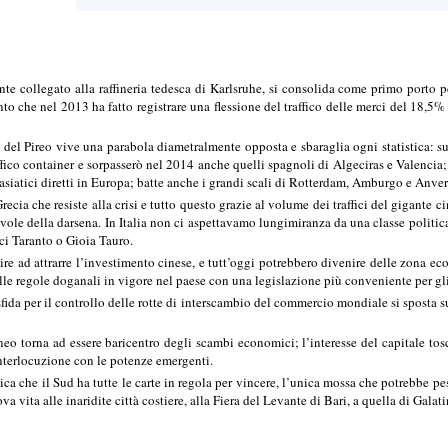
ente collegato alla raffineria tedesca di Karlsruhe, si consolida come primo porto p
anto che nel 2013 ha fatto registrare una flessione del traffico delle merci del 18,5
 del Pireo vive una parabola diametralmente opposta e sbaraglia ogni statistica: sup
ffico container e sorpasserò nel 2014 anche quelli spagnoli di Algeciras e Valencia; 
 asiatici diretti in Europa; batte anche i grandi scali di Rotterdam, Amburgo e Anve
 Grecia che resiste alla crisi e tutto questo grazie al volume dei traffici del gigante
vole della darsena. In Italia non ci aspettavamo lungimiranza da una classe politica 
ci Taranto o Gioia Tauro.
cire ad attrarre l’investimento cinese, e tutt’oggi potrebbero divenire delle zona
elle regole doganali in vigore nel paese con una legislazione più conveniente per gl
ida per il controllo delle rotte di interscambio del commercio mondiale si sposta sul
eo torna ad essere baricentro degli scambi economici; l’interesse del capitale tosco
interlocuzione con le potenze emergenti.
nica che il Sud ha tutte le carte in regola per vincere, l’unica mossa che potrebbe 
a vita alle inaridite città costiere, alla Fiera del Levante di Bari, a quella di Gal