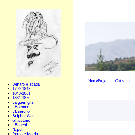
HomePage
Chi siamo
Denaro e spada
1799-1848
1848-1861
1861-1870
La guerriglia
I Borbone
L'Esercito
Sulphur War
Gladstone
I Banchi
Napoli
Patria e Matria