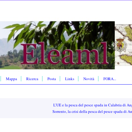
Mappa
Ricerca
Posta
Links
Novità
FORA...
L’UE e la pesca del pesce spada in Calabria di A
Sorrento, la crisi della pesca del pesce spada di 