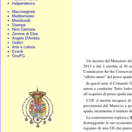
Indipendenza
Macroregione
Mediterraneo
Meridionali
Stampa
Nino Gernone
Zenone di Elea
Angelo D'Ambra
Grafici
Arte e cultura
Eventi
GnuPG
Un decreto del Ministero del
2013 e dal 1 ottobre al 30 no
Commission for the Conservatio
“effetto muro” del pesce spa
In questi anni il Comando Ge
arresti e confische. Tutto lod
all’acquisto di pesce spada ma
L’UE si mostra incapace di 
provenienti dal Marocco e pesc
spada, incrementa il numero de
La contestazione esplosa a B
distruggendo le sue economie p
inganno di una UE che punta ad