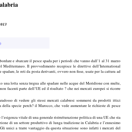
Calabria
 2013
)
sbordare e sbarcare il pesce spada per i periodi che vanno dall’1 al 31 marzo
 Mediterraneo. Il provvedimento recepisce le direttive dell’International
padare, le reti da posta derivanti, ovvero non fisse, usate per la cattura ad
to una lotta senza tregua alle spadare nelle acque del Meridione con multe,
on facenti parte dell’UE ed il risultato ? che nei mercati europei si ricorre
radosso di vedere gli stessi mercati calabresi sommersi da prodotti ittici
sa della specie perch? il Marocco, che vede aumentare le richieste di pesce
l’esigenza vitale di una generale ristrutturazione politica di una UE che sta
ruzione di un settore produttivo di lunga tradizione in Calabria e l’ennesimo
li unici a trarre vantaggio da questa situazione sono infatti i mercati del