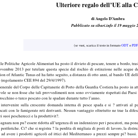
Ulteriore regalo dell’UE alla 
di Angelo D’Ambra
Pubblicato su sibari.info il 19 maggio
(se vuoi, scarica il testo in formato
ODT
o
PDF
le Politiche Agricole Alimentari ha posto il divieto di pescare, tenere a bordo, tra
vembre 2013 per tutelare questa specie dal rischio di estinzione nelle acque del
n of Atlantic Tunas ed ha fatto seguito, a distanza di otto anni, al bando UE delle s
da (regolamento CEE 894 del 29/4/1997).
nerale del Corpo delle Capitanerie di Porto della Guardia Costiera ha posto in at
evole se non fosse che tali provvedimenti non sono ovviamente rispettati dai Paesi n
rocchino o turco pescato con le spadare durante tutto l’anno.
intervenire sulla crescente domanda interna di pesce spada e si ? arrivati al pa
ati con le famigerate reti derivanti. Nessun vantaggio oltretutto ne trae la dife
i suoi pescherecci e la produttivit?.
agnara non pu? essere ridotta all’urgenza di un indennizzo per i pescatori, ma pone 
eriferiche. Ci? che si registra ? la perdita di migliaia di posti di lavoro, la dist
 avere i prodotti agricoli ed ittici del Mediterraneo a prezzi sempre pi? bassi. G